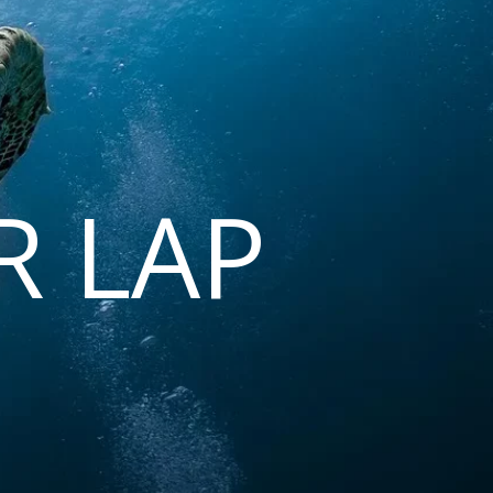
R LAP