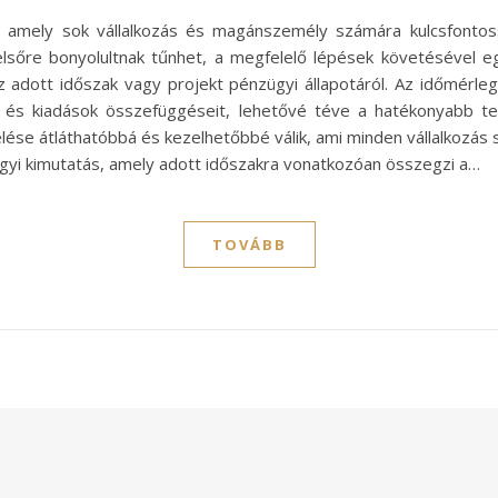
, amely sok vállalkozás és magánszemély számára kulcsfontos
sőre bonyolultnak tűnhet, a megfelelő lépések követésével eg
az adott időszak vagy projekt pénzügyi állapotáról. Az időmé
 és kiadások összefüggéseit, lehetővé téve a hatékonyabb t
elése átláthatóbbá és kezelhetőbbé válik, ami minden vállalkozá
gyi kimutatás, amely adott időszakra vonatkozóan összegzi a…
TOVÁBB