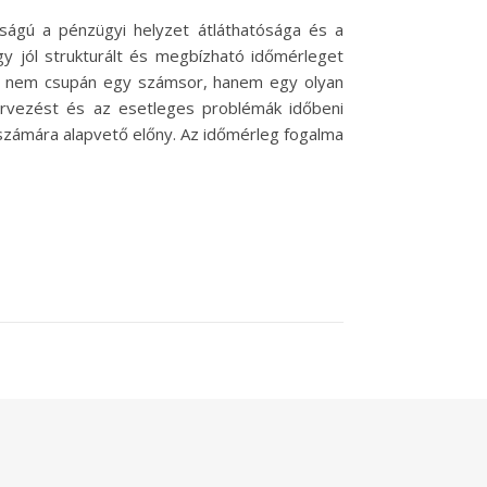
ságú a pénzügyi helyzet átláthatósága és a
y jól strukturált és megbízható időmérleget
rleg nem csupán egy számsor, hanem egy olyan
ervezést és az esetleges problémák időbeni
s számára alapvető előny. Az időmérleg fogalma