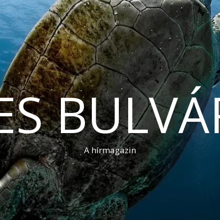
ES BULVÁ
A hírmagazin