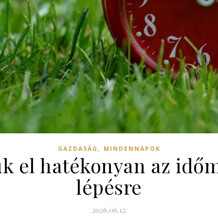
,
GAZDASÁG
MINDENNAPOK
k el hatékonyan az időm
lépésre
2026.06.12.