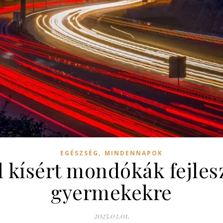
,
EGÉSZSÉG
MINDENNAPOK
 kísért mondókák fejlesz
gyermekekre
2025.03.01.