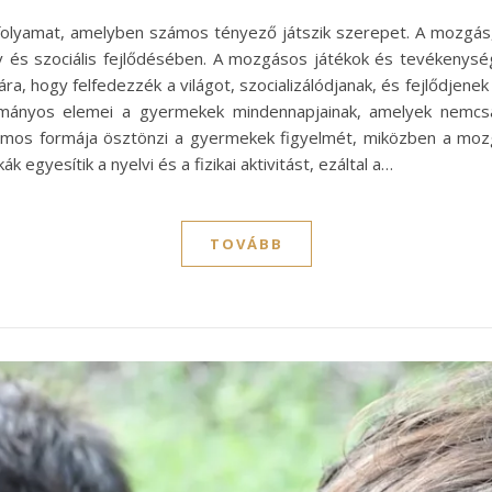
olyamat, amelyben számos tényező játszik szerepet. A mozgás,
 és szociális fejlődésében. A mozgásos játékok és tevékenysége
 hogy felfedezzék a világot, szocializálódjanak, és fejlődjenek 
mányos elemei a gyermekek mindennapjainak, amelyek nemcs
lamos formája ösztönzi a gyermekek figyelmét, miközben a mozgá
gyesítik a nyelvi és a fizikai aktivitást, ezáltal a…
TOVÁBB