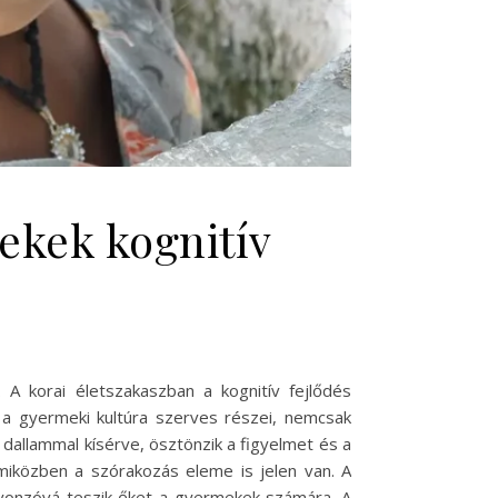
ekek kognitív
A korai életszakaszban a kognitív fejlődés
 a gyermeki kultúra szerves részei, nemcsak
 dallammal kísérve, ösztönzik a figyelmet és a
miközben a szórakozás eleme is jelen van. A
vonzóvá teszik őket a gyermekek számára. A