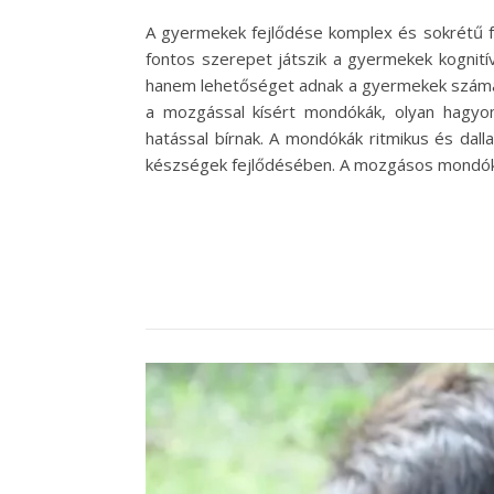
A gyermekek fejlődése komplex és sokrétű f
fontos szerepet játszik a gyermekek kognitív
hanem lehetőséget adnak a gyermekek számára,
a mozgással kísért mondókák, olyan hagyo
hatással bírnak. A mondókák ritmikus és dal
készségek fejlődésében. A mozgásos mondókák e