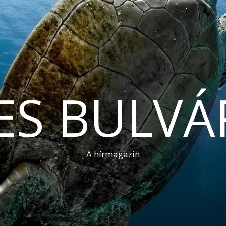
ES BULVÁ
A hírmagazin