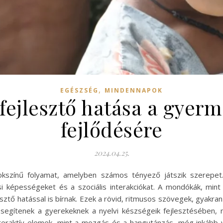
,
EGÉSZSÉG
MINDENNAPOK
ejlesztő hatása a gyerm
fejlődésére
2024.04.25.
színű folyamat, amelyben számos tényező játszik szerepet. 
i képességeket és a szociális interakciókat. A mondókák, mint
sztő hatással is bírnak. Ezek a rövid, ritmusos szövegek, gyakran
 segítenek a gyerekeknek a nyelvi készségeik fejlesztésében, 
teraktív elemek, mint a mozgás és a hangutánzás, még inkább 