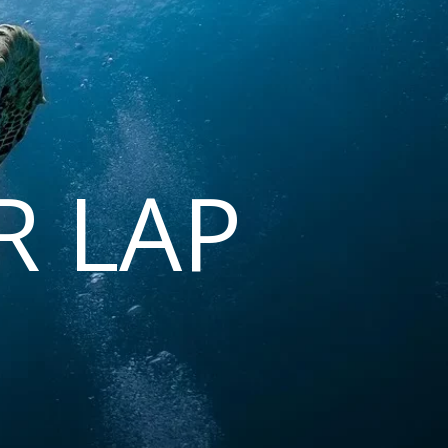
R LAP