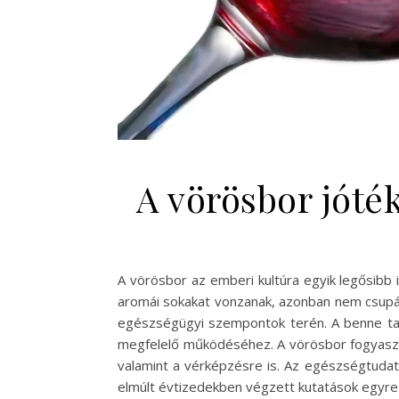
A vörösbor jóté
A vörösbor az emberi kultúra egyik legősibb 
aromái sokakat vonzanak, azonban nem csupán 
egészségügyi szempontok terén. A benne talá
megfelelő működéséhez. A vörösbor fogyasztá
valamint a vérképzésre is. Az egészségtuda
elmúlt évtizedekben végzett kutatások egyre