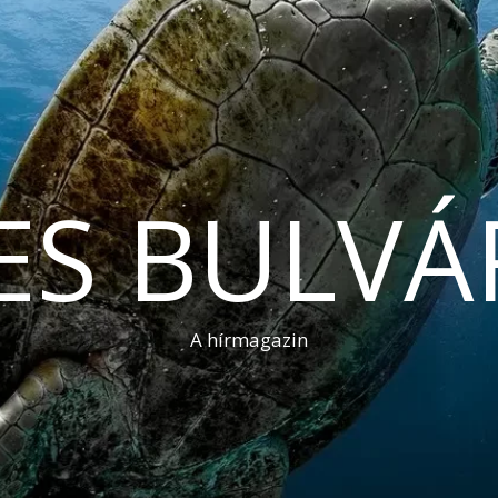
ES BULVÁ
A hírmagazin