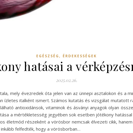
,
EGÉSZSÉG
ÉRDEKESSÉGEK
kony hatásai a vérképzés
2025.02.26.
itala, mely évezredek óta jelen van az ünnepi asztalokon és a m
ízletes italként ismert. Számos kutatás és vizsgálat mutatott r
lható antioxidánsok, vitaminok és ásványi anyagok olyan össz
sa a mértékletesség jegyében sok esetben jótékony hatással v
tos életmód részeként a vörösbor nemcsak élvezeti cikk, hane
 inkább felfedték, hogy a vörösborban…