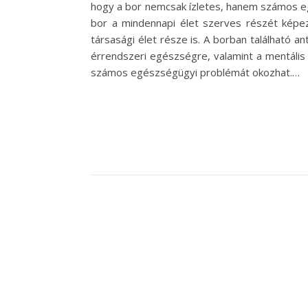
hogy a bor nemcsak ízletes, hanem számos egé
bor a mindennapi élet szerves részét képez
társasági élet része is. A borban található a
érrendszeri egészségre, valamint a mentális j
számos egészségügyi problémát okozhat.…