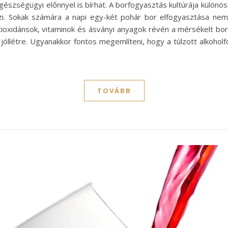
szségügyi előnnyel is bírhat. A borfogyasztás kultúrája különös
i. Sokak számára a napi egy-két pohár bor elfogyasztása nemc
ntioxidánsok, vitaminok és ásványi anyagok révén a mérsékelt bo
óllétre. Ugyanakkor fontos megemlíteni, hogy a túlzott alkoholf
TOVÁBB