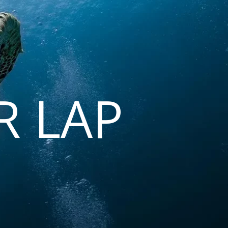
R LAP