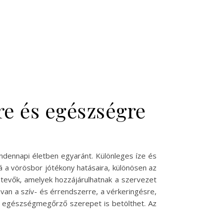
re és egészségre
indennapi életben egyaránt. Különleges íze és
á a vörösbor jótékony hatásaira, különösen az
etevők, amelyek hozzájárulhatnak a szervezet
an a szív- és érrendszerre, a vérkeringésre,
m egészségmegőrző szerepet is betölthet. Az