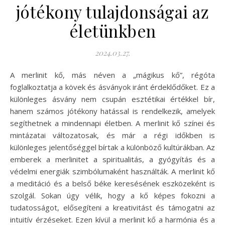
jótékony tulajdonságai az
életünkben
2024.03.27.
A merlinit kő, más néven a „mágikus kő”, régóta
foglalkoztatja a kövek és ásványok iránt érdeklődőket. Ez a
különleges ásvány nem csupán esztétikai értékkel bír,
hanem számos jótékony hatással is rendelkezik, amelyek
segíthetnek a mindennapi életben. A merlinit kő színei és
mintázatai változatosak, és már a régi időkben is
különleges jelentőséggel bírtak a különböző kultúrákban. Az
emberek a merlinitet a spiritualitás, a gyógyítás és a
védelmi energiák szimbólumaként használták. A merlinit kő
a meditáció és a belső béke keresésének eszközeként is
szolgál. Sokan úgy vélik, hogy a kő képes fokozni a
tudatosságot, elősegíteni a kreativitást és támogatni az
intuitív érzéseket. Ezen kívül a merlinit kő a harmónia és a