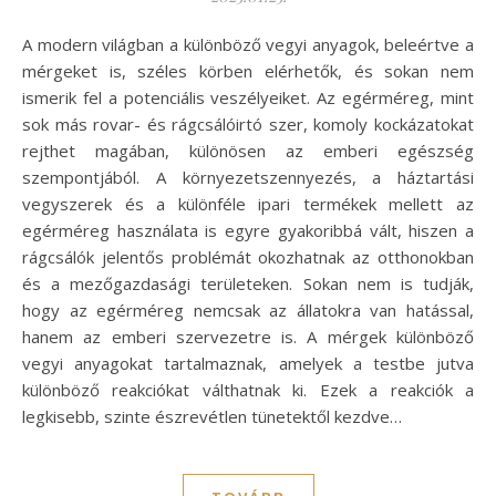
A modern világban a különböző vegyi anyagok, beleértve a
mérgeket is, széles körben elérhetők, és sokan nem
ismerik fel a potenciális veszélyeiket. Az egérméreg, mint
sok más rovar- és rágcsálóirtó szer, komoly kockázatokat
rejthet magában, különösen az emberi egészség
szempontjából. A környezetszennyezés, a háztartási
vegyszerek és a különféle ipari termékek mellett az
egérméreg használata is egyre gyakoribbá vált, hiszen a
rágcsálók jelentős problémát okozhatnak az otthonokban
és a mezőgazdasági területeken. Sokan nem is tudják,
hogy az egérméreg nemcsak az állatokra van hatással,
hanem az emberi szervezetre is. A mérgek különböző
vegyi anyagokat tartalmaznak, amelyek a testbe jutva
különböző reakciókat válthatnak ki. Ezek a reakciók a
legkisebb, szinte észrevétlen tünetektől kezdve…