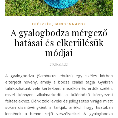
,
EGÉSZSÉG
MINDENNAPOK
A gyalogbodza mérgező
hatásai és elkerülésük
módjai
2026.01.22.
A gyalogbodza (Sambucus ebulus) egy széles körben
elterjedt növény, amely a bodza család tagja. Gyakran
találkozhatunk vele kertekben, mezőkön és erdők szélén,
mivel könnyen alkalmazkodik a különböző környezeti
feltételekhez. Élénk zöld levelei és jellegzetes virágai miatt
sokan dísznövényként is tartják, anélkül, hogy tisztában
lennének a benne rejlő veszélyekkel. A gyalogbodza