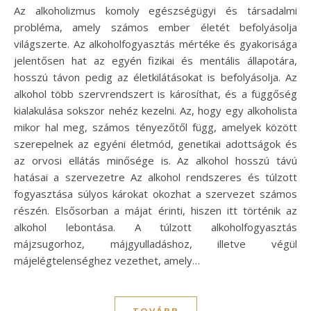
Az alkoholizmus komoly egészségügyi és társadalmi
probléma, amely számos ember életét befolyásolja
világszerte. Az alkoholfogyasztás mértéke és gyakorisága
jelentősen hat az egyén fizikai és mentális állapotára,
hosszú távon pedig az életkilátásokat is befolyásolja. Az
alkohol több szervrendszert is károsíthat, és a függőség
kialakulása sokszor nehéz kezelni. Az, hogy egy alkoholista
mikor hal meg, számos tényezőtől függ, amelyek között
szerepelnek az egyéni életmód, genetikai adottságok és
az orvosi ellátás minősége is. Az alkohol hosszú távú
hatásai a szervezetre Az alkohol rendszeres és túlzott
fogyasztása súlyos károkat okozhat a szervezet számos
részén. Elsősorban a májat érinti, hiszen itt történik az
alkohol lebontása. A túlzott alkoholfogyasztás
májzsugorhoz, májgyulladáshoz, illetve végül
májelégtelenséghez vezethet, amely…
TOVÁBB