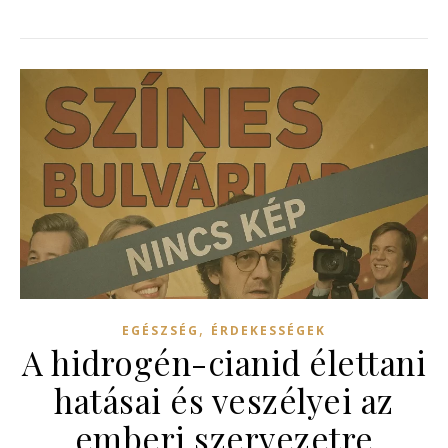
,
EGÉSZSÉG
ÉRDEKESSÉGEK
A hidrogén-cianid élettani
hatásai és veszélyei az
emberi szervezetre