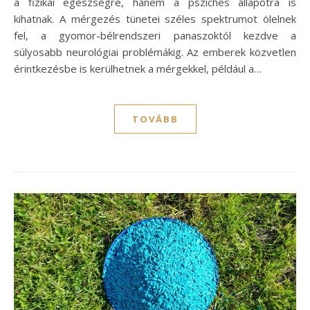
a fizikai egészségre, hanem a pszichés állapotra is
kihatnak. A mérgezés tünetei széles spektrumot ölelnek
fel, a gyomor-bélrendszeri panaszoktól kezdve a
súlyosabb neurológiai problémákig. Az emberek közvetlen
érintkezésbe is kerülhetnek a mérgekkel, például a…
TOVÁBB