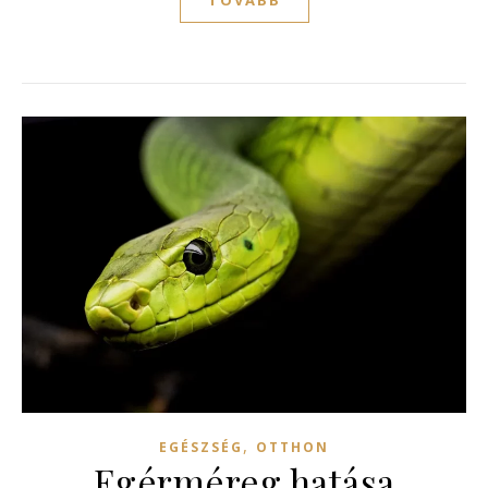
,
EGÉSZSÉG
OTTHON
Egérméreg hatása