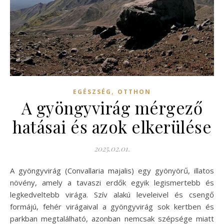
,
EGÉSZSÉG
OTTHON
A gyöngyvirág mérgező
hatásai és azok elkerülése
2025.02.01.
A gyöngyvirág (Convallaria majalis) egy gyönyörű, illatos
növény, amely a tavaszi erdők egyik legismertebb és
legkedveltebb virága. Szív alakú leveleivel és csengő
formájú, fehér virágaival a gyöngyvirág sok kertben és
parkban megtalálható, azonban nemcsak szépsége miatt