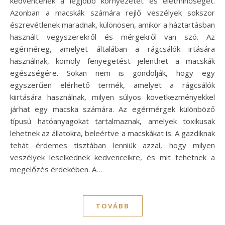
kedvencének a legjobb környezetet és életminőséget.
Azonban a macskák számára rejlő veszélyek sokszor
észrevétlenek maradnak, különösen, amikor a háztartásban
használt vegyszerekről és mérgekről van szó. Az
egérméreg, amelyet általában a rágcsálók irtására
használnak, komoly fenyegetést jelenthet a macskák
egészségére. Sokan nem is gondolják, hogy egy
egyszerűen elérhető termék, amelyet a rágcsálók
kiirtására használnak, milyen súlyos következményekkel
járhat egy macska számára. Az egérmérgek különböző
típusú hatóanyagokat tartalmaznak, amelyek toxikusak
lehetnek az állatokra, beleértve a macskákat is. A gazdiknak
tehát érdemes tisztában lenniük azzal, hogy milyen
veszélyek leselkednek kedvenceikre, és mit tehetnek a
megelőzés érdekében. A…
TOVÁBB