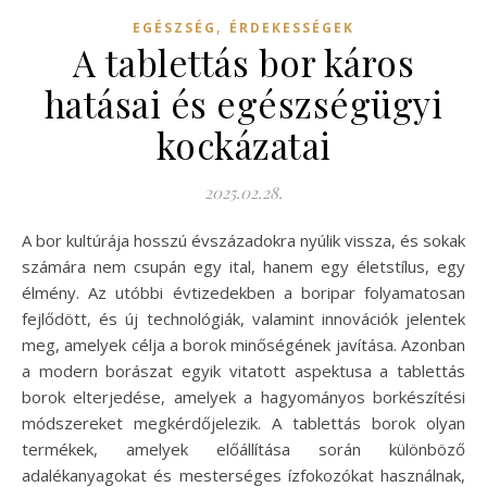
,
EGÉSZSÉG
ÉRDEKESSÉGEK
A tablettás bor káros
hatásai és egészségügyi
kockázatai
2025.02.28.
A bor kultúrája hosszú évszázadokra nyúlik vissza, és sokak
számára nem csupán egy ital, hanem egy életstílus, egy
élmény. Az utóbbi évtizedekben a boripar folyamatosan
fejlődött, és új technológiák, valamint innovációk jelentek
meg, amelyek célja a borok minőségének javítása. Azonban
a modern borászat egyik vitatott aspektusa a tablettás
borok elterjedése, amelyek a hagyományos borkészítési
módszereket megkérdőjelezik. A tablettás borok olyan
termékek, amelyek előállítása során különböző
adalékanyagokat és mesterséges ízfokozókat használnak,