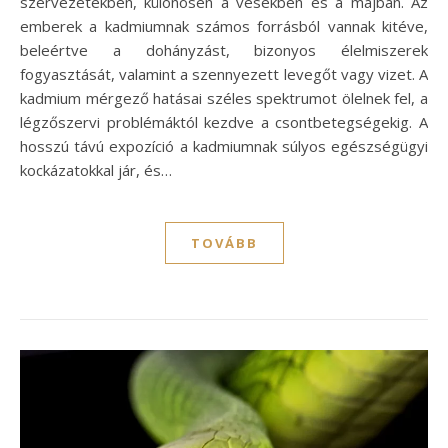
szervezetekben, különösen a vesékben és a májban. Az
emberek a kadmiumnak számos forrásból vannak kitéve,
beleértve a dohányzást, bizonyos élelmiszerek
fogyasztását, valamint a szennyezett levegőt vagy vizet. A
kadmium mérgező hatásai széles spektrumot ölelnek fel, a
légzőszervi problémáktól kezdve a csontbetegségekig. A
hosszú távú expozíció a kadmiumnak súlyos egészségügyi
kockázatokkal jár, és…
TOVÁBB