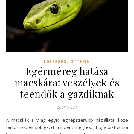
,
EGÉSZSÉG
OTTHON
Egérméreg hatása
macskára: veszélyek és
teendők a gazdiknak
2025.03.24.
A macskák a világ egyik legnépszerűbb háziállatai közé
tartoznak, és sok gazdi mindent megtesz, hogy biztosítsa