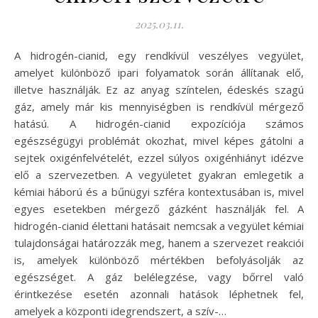
2025.03.11.
A hidrogén-cianid, egy rendkívül veszélyes vegyület,
amelyet különböző ipari folyamatok során állítanak elő,
illetve használják. Ez az anyag színtelen, édeskés szagú
gáz, amely már kis mennyiségben is rendkívül mérgező
hatású. A hidrogén-cianid expozíciója számos
egészségügyi problémát okozhat, mivel képes gátolni a
sejtek oxigénfelvételét, ezzel súlyos oxigénhiányt idézve
elő a szervezetben. A vegyületet gyakran emlegetik a
kémiai háború és a bűnügyi szféra kontextusában is, mivel
egyes esetekben mérgező gázként használják fel. A
hidrogén-cianid élettani hatásait nemcsak a vegyület kémiai
tulajdonságai határozzák meg, hanem a szervezet reakciói
is, amelyek különböző mértékben befolyásolják az
egészséget. A gáz belélegzése, vagy bőrrel való
érintkezése esetén azonnali hatások léphetnek fel,
amelyek a központi idegrendszert, a szív-…