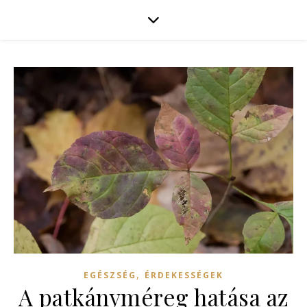
,
EGÉSZSÉG
ÉRDEKESSÉGEK
A patkányméreg hatása az