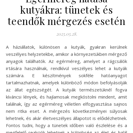
kutyákra: tünetek és
teendők mérgezés esetén
2025.05.28.
A háziállatok, különösen a kutyák, gyakran kerülnek
veszélyes helyzetekbe, amikor a környezetükben mérgező
anyagok találhatók. Az egérméreg, amelyet a rágcsálók
irtására használnak, rendkívül veszélyes lehet a kutyák
számára. E készítmények sokféle hatóanyagot
tartalmazhatnak, amelyek különböző módon befolyásolják
az állat egészségét. A kutyák természetüknél fogva
kíváncsi lények, és hajlamosak megkóstolni mindent, amit
találnak, így az egérméreg véletlen elfogyasztása sajnos
nem ritka eset. A mérgezés következményei súlyosak
lehetnek, és akár életveszélyes állapotot is előidézhetnek.
Fontos tudni, hogy a tünetek időben való észlelése és a
megfelelő reakciók lehetnek a különbség az élet és halál