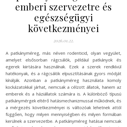
emberi szervezetre és
egészségügyi
következményei
2026.01.22.
A patkányméreg, más néven rodenticid, olyan vegyület,
amelyet elsősorban rágcsálók, például patkányok és
egerek kiirtására használnak. Ezek a szerek rendkívül
hatékonyak, és a rágcsálók elpusztításának gyors módját
kínálják. Azonban a patkányméreg használata komoly
kockázatokkal járhat, nemcsak a célzott állatok, hanem az
emberek és a háziállatok számára is. A különböző típusú
patkánymérgek eltérő hatásmechanizmussal működnek, és
a mérgezés következményei is változóak lehetnek attól
függően, hogy milyen mennyiségben és milyen formában
kerülnek a szervezetbe. A patkányméreg hatásai nemcsak