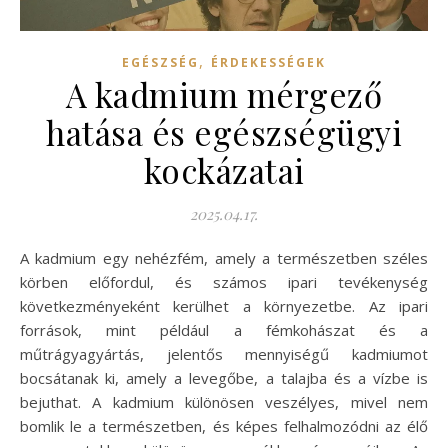
,
EGÉSZSÉG
ÉRDEKESSÉGEK
A kadmium mérgező
hatása és egészségügyi
kockázatai
2025.04.17.
A kadmium egy nehézfém, amely a természetben széles
körben előfordul, és számos ipari tevékenység
következményeként kerülhet a környezetbe. Az ipari
források, mint például a fémkohászat és a
műtrágyagyártás, jelentős mennyiségű kadmiumot
bocsátanak ki, amely a levegőbe, a talajba és a vízbe is
bejuthat. A kadmium különösen veszélyes, mivel nem
bomlik le a természetben, és képes felhalmozódni az élő