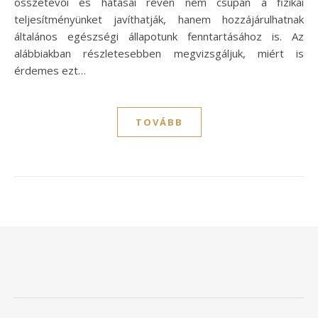
összetevői és hatásai révén nem csupán a fizikai
teljesítményünket javíthatják, hanem hozzájárulhatnak
általános egészségi állapotunk fenntartásához is. Az
alábbiakban részletesebben megvizsgáljuk, miért is
érdemes ezt…
TOVÁBB