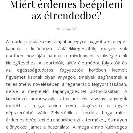
Miért érdemes beépíteni
az étrendedbe?
2025.04.08.
A modern táplálkozás világában egyre nagyobb szerepet
kapnak a különböző táplálékkiegészítők, melyek sok
esetben hozzájárulhatnak a mindennapi szükségleteink
kielégítéséhez. A sportolók, aktív életmódot folytatók és
az egészségtudatos fogyasztók körében kiemelt
figyelmet kapnak olyan anyagok, amelyek segíthetnek a
teljesítmény növelésében, a regeneráció felgyorsításában,
illetve a megfelelő tápanyagbevitel biztosításában. A
különböző aminosavak, vitaminok és ásványi anyagok
mellett a mega amino nevű kiegészítő is egyre
népszerűbbé válik. Felvetődik a kérdés, hogy miért
érdemes beépíteni étrendünkbe ezt a terméket, és milyen
előnyökkel járhat a használata. A mega amino különleges