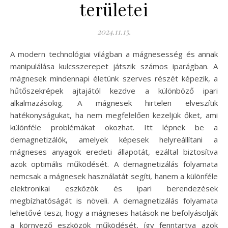
területei
2024.11.15.
A modern technológiai világban a mágnesesség és annak
manipulálása kulcsszerepet játszik számos iparágban. A
mágnesek mindennapi életünk szerves részét képezik, a
hűtőszekrépek ajtajától kezdve a különböző ipari
alkalmazásokig. A mágnesek hirtelen elveszítik
hatékonyságukat, ha nem megfelelően kezeljük őket, ami
különféle problémákat okozhat. Itt lépnek be a
demagnetizálók, amelyek képesek helyreállítani a
mágneses anyagok eredeti állapotát, ezáltal biztosítva
azok optimális működését. A demagnetizálás folyamata
nemcsak a mágnesek használatát segíti, hanem a különféle
elektronikai eszközök és ipari berendezések
megbízhatóságát is növeli. A demagnetizálás folyamata
lehetővé teszi, hogy a mágneses hatások ne befolyásolják
a környező eszközök működését, így fenntartva azok