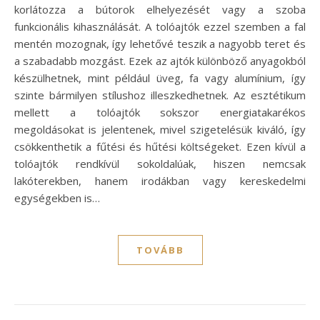
korlátozza a bútorok elhelyezését vagy a szoba
funkcionális kihasználását. A tolóajtók ezzel szemben a fal
mentén mozognak, így lehetővé teszik a nagyobb teret és
a szabadabb mozgást. Ezek az ajtók különböző anyagokból
készülhetnek, mint például üveg, fa vagy alumínium, így
szinte bármilyen stílushoz illeszkedhetnek. Az esztétikum
mellett a tolóajtók sokszor energiatakarékos
megoldásokat is jelentenek, mivel szigetelésük kiváló, így
csökkenthetik a fűtési és hűtési költségeket. Ezen kívül a
tolóajtók rendkívül sokoldalúak, hiszen nemcsak
lakóterekben, hanem irodákban vagy kereskedelmi
egységekben is…
TOVÁBB