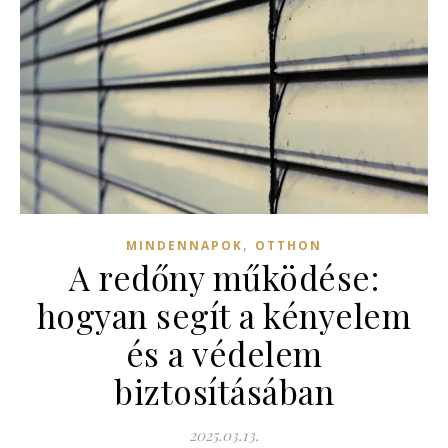
,
MINDENNAPOK
OTTHON
A redőny működése:
hogyan segít a kényelem
és a védelem
biztosításában
2025.03.13.