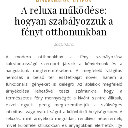
,
MINDENNAPOK
OTTHON
A reluxa működése:
hogyan szabályozzuk a
fényt otthonunkban
2025.02.10.
A modern otthonokban a fény szabályozása
kulcsfontosságú szerepet játszik a kényelmünk és a
hangulatunk megteremtésében. A megfelelő világítás
nemcsak a belső tér esztétikáját növeli, hanem a
funkcionális igényeket is kielégíti. Az ablakok megfelelő
árnyékolása lehetővé teszi számunkra, hogy a
természetes fény mennyiségét a kívánt szintre állítsuk,
ezzel együtt pedig megteremthetjük a szükséges
intimitást vagy nyitottságot a különböző helyiségekben. A
reluxák, mint árnyékoló megoldás, rendkívül népszerűek,
mivel különféle stílusokban és anyagokban elérhetők, így