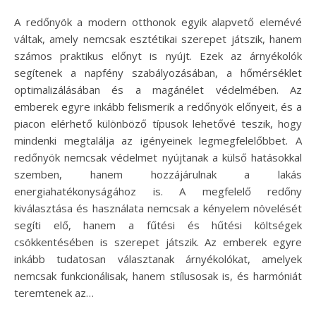
A redőnyök a modern otthonok egyik alapvető elemévé
váltak, amely nemcsak esztétikai szerepet játszik, hanem
számos praktikus előnyt is nyújt. Ezek az árnyékolók
segítenek a napfény szabályozásában, a hőmérséklet
optimalizálásában és a magánélet védelmében. Az
emberek egyre inkább felismerik a redőnyök előnyeit, és a
piacon elérhető különböző típusok lehetővé teszik, hogy
mindenki megtalálja az igényeinek legmegfelelőbbet. A
redőnyök nemcsak védelmet nyújtanak a külső hatásokkal
szemben, hanem hozzájárulnak a lakás
energiahatékonyságához is. A megfelelő redőny
kiválasztása és használata nemcsak a kényelem növelését
segíti elő, hanem a fűtési és hűtési költségek
csökkentésében is szerepet játszik. Az emberek egyre
inkább tudatosan választanak árnyékolókat, amelyek
nemcsak funkcionálisak, hanem stílusosak is, és harmóniát
teremtenek az…