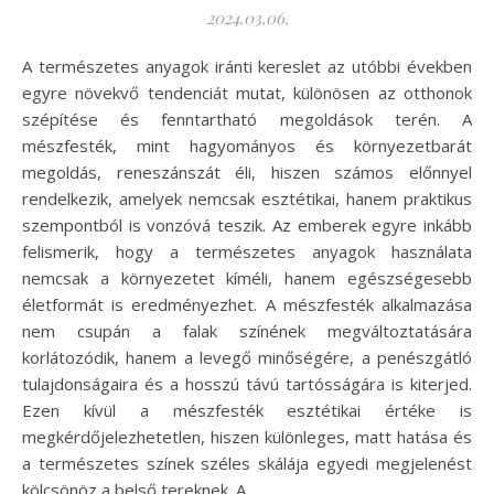
2024.03.06.
A természetes anyagok iránti kereslet az utóbbi években
egyre növekvő tendenciát mutat, különösen az otthonok
szépítése és fenntartható megoldások terén. A
mészfesték, mint hagyományos és környezetbarát
megoldás, reneszánszát éli, hiszen számos előnnyel
rendelkezik, amelyek nemcsak esztétikai, hanem praktikus
szempontból is vonzóvá teszik. Az emberek egyre inkább
felismerik, hogy a természetes anyagok használata
nemcsak a környezetet kíméli, hanem egészségesebb
életformát is eredményezhet. A mészfesték alkalmazása
nem csupán a falak színének megváltoztatására
korlátozódik, hanem a levegő minőségére, a penészgátló
tulajdonságaira és a hosszú távú tartósságára is kiterjed.
Ezen kívül a mészfesték esztétikai értéke is
megkérdőjelezhetetlen, hiszen különleges, matt hatása és
a természetes színek széles skálája egyedi megjelenést
kölcsönöz a belső tereknek. A…