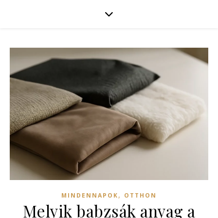
,
MINDENNAPOK
OTTHON
Melyik babzsák anyag a