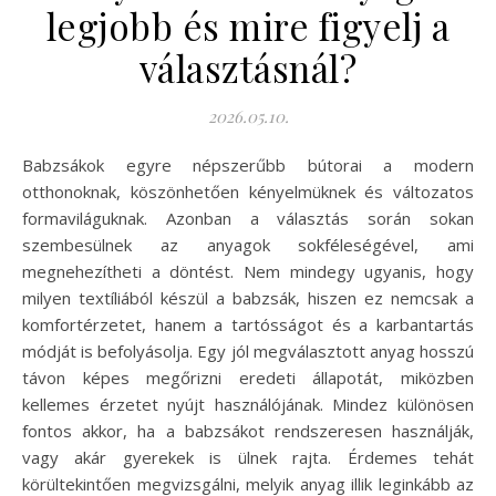
legjobb és mire figyelj a
választásnál?
2026.05.10.
Babzsákok egyre népszerűbb bútorai a modern
otthonoknak, köszönhetően kényelmüknek és változatos
formaviláguknak. Azonban a választás során sokan
szembesülnek az anyagok sokféleségével, ami
megnehezítheti a döntést. Nem mindegy ugyanis, hogy
milyen textíliából készül a babzsák, hiszen ez nemcsak a
komfortérzetet, hanem a tartósságot és a karbantartás
módját is befolyásolja. Egy jól megválasztott anyag hosszú
távon képes megőrizni eredeti állapotát, miközben
kellemes érzetet nyújt használójának. Mindez különösen
fontos akkor, ha a babzsákot rendszeresen használják,
vagy akár gyerekek is ülnek rajta. Érdemes tehát
körültekintően megvizsgálni, melyik anyag illik leginkább az