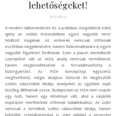
lehetőségeket!
2025.06.13.
A modern lakberendezés és a praktikus megoldások iránti
igény az utóbbi évtizedekben egyre nagyobb teret
hódított magának. Az emberek nemcsak otthonaik
esztétikai megjelenésére, hanem funkcionalitására is egyre
nagyobb figyelmet fordítanak. Ezen a piacon kiemelkedő
szereplővé vált az IKEA, amely nemcsak termékeivel,
hanem megközelítésével is forradalmasította a
bútorgyártást. Az IKEA koncepciója egyszerű:
megfizethető, mégis dizájnos bútorok és kiegészítők
széles választékát kínálja, amelyeket az ügyfelek saját
kezűleg állíthatnak össze. Budapesten az IKEA nem csupán
egy bolt, hanem egy élménnyé vált, ahol a vásárlók
inspirációt meríthetnek otthonuk kialakításához. Az üzlet
nemcsak a termékek széles választékát kínálja, hanem
különféle szolgáltatásokat is, mint például a tervezési