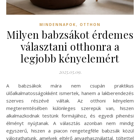
,
MINDENNAPOK
OTTHON
Milyen babzsákot érdemes
választani otthonra a
legjobb kényelemért
2025.05.09.
A babzsákok mára nem csupán praktikus
ülőalkalmatosságokként ismertek, hanem a lakberendezés
szerves részévé váltak. Az otthoni kényelem
megteremtésében különleges szerepük van, hiszen
alkalmazkodnak testünk formájához, és egyedi pihenési
élményt nyújtanak. A választás azonban nem mindig
egyszerű, hiszen a piacon rengetegféle babzsák közül
válogathatunk, amelyek eltérő anyaghasználattal, töltettel