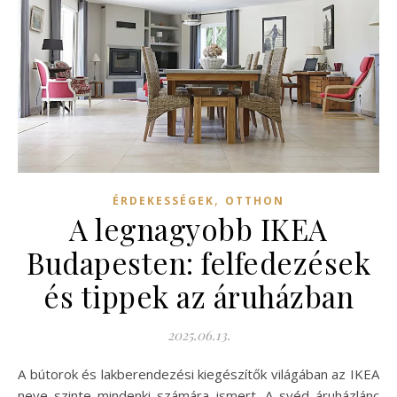
,
ÉRDEKESSÉGEK
OTTHON
A legnagyobb IKEA
Budapesten: felfedezések
és tippek az áruházban
2025.06.13.
A bútorok és lakberendezési kiegészítők világában az IKEA
neve szinte mindenki számára ismert. A svéd áruházlánc