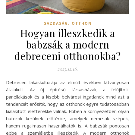
,
GAZDASÁG
OTTHON
Hogyan illeszkedik a
babzsák a modern
debreceni otthonokba?
2025.12.16.
Debrecen lakáskultúrája az elmúlt években látványosan
átalakult. Az új építésű társasházak, a felújított
panellakások és a kisebb belvárosi ingatlanok mind azt a
tendenciát erősítik, hogy az otthonok egyre tudatosabban
kialakított életterekké válnak. Ebben a környezetben olyan
bútorok kerülnek előtérbe, amelyek nemcsak szépek,
hanem rugalmasan használhatók is. A babzsák pontosan
ebbe a szemléletbe illeszkedik. A modern otthonok