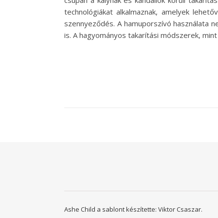
csupán a kályhák és kandallók körüli takarí
technológiákat alkalmaznak, amelyek lehető
szennyeződés. A hamuporszívó használata ne
is. A hagyományos takarítási módszerek, mint
Ashe Child a sablont készítette:
Viktor Csaszar.