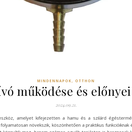
,
MINDENNAPOK
OTTHON
vó működése és előnyei a
2024.09.21.
eszköz, amelyet kifejezetten a hamu és a szilárd égéstermék
olyamatosan növekszik, köszönhetően a praktikus funkcióiknak