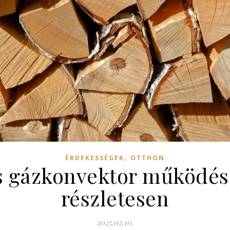
,
ÉRDEKESSÉGEK
OTTHON
 gázkonvektor működése
részletesen
2025.02.10.