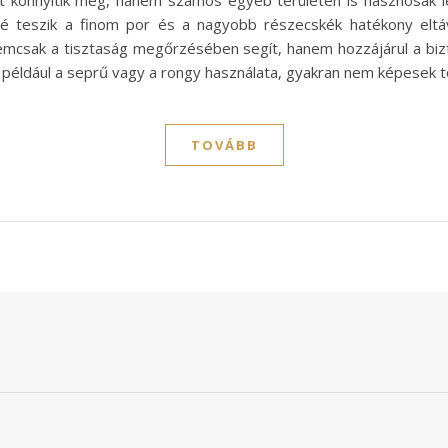
tást könnyítik meg, hanem számos egyéb területen is hasznosa
vé teszik a finom por és a nagyobb részecskék hatékony eltáv
mcsak a tisztaság megőrzésében segít, hanem hozzájárul a bizt
 például a seprű vagy a rongy használata, gyakran nem képesek t
TOVÁBB