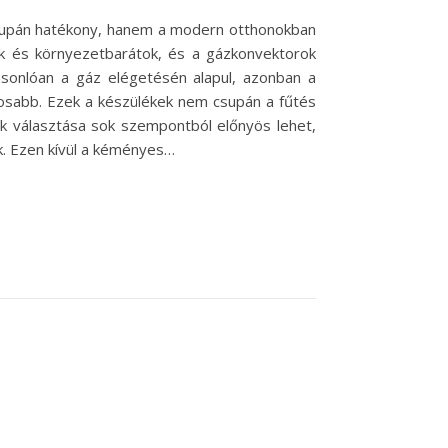
supán hatékony, hanem a modern otthonokban
k és környezetbarátok, és a gázkonvektorok
onlóan a gáz elégetésén alapul, azonban a
gosabb. Ezek a készülékek nem csupán a fűtés
k választása sok szempontból előnyös lehet,
k. Ezen kívül a kéményes…