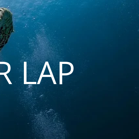
R LAP