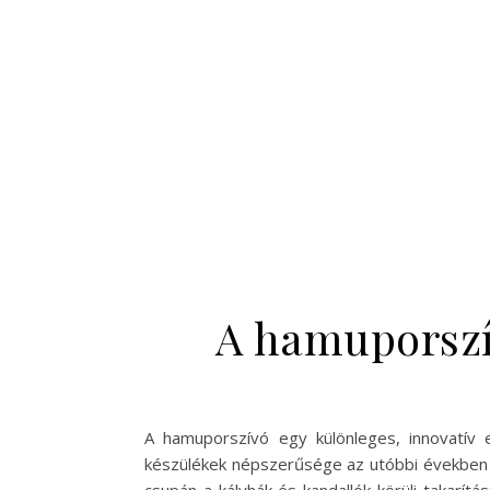
A hamuporszí
A hamuporszívó egy különleges, innovatív 
készülékek népszerűsége az utóbbi években f