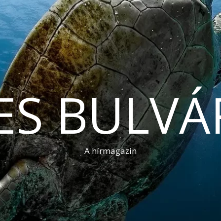
ES BULVÁ
A hírmagazin