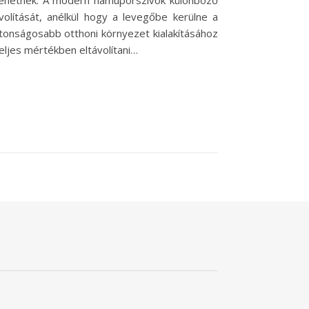
k lehetnek. A modern hamuporszívók különböző
olítását, anélkül hogy a levegőbe kerülne a
onságosabb otthoni környezet kialakításához
eljes mértékben eltávolítani…