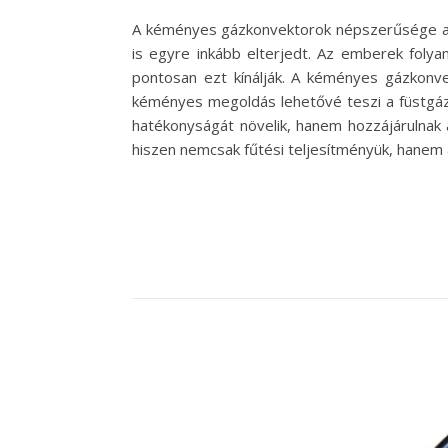
A kéményes gázkonvektorok népszerűsége az
is egyre inkább elterjedt. Az emberek fol
pontosan ezt kínálják. A kéményes gázkon
kéményes megoldás lehetővé teszi a füstgázo
hatékonyságát növelik, hanem hozzájárulnak
hiszen nemcsak fűtési teljesítményük, hanem 