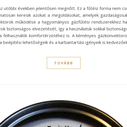
 utóbbi években jelentősen megnőtt. Ez a fűtési forma nem c
yamatosan keresik azokat a megoldásokat, amelyek gazdaságosa
vektorok működése a hagyományos gázfűtési rendszerekhez has
k biztonságos elvezetését, így a használatuk sokkal biztonsá
 a felhasználók komfortérzetéhez is. A kéményes gázkonvektoro
a beépítési lehetőségeik és a karbantartási igényeik is kedvezőe
TOVÁBB