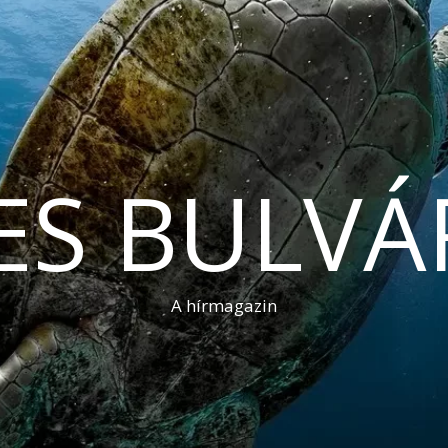
ES BULVÁ
A hírmagazin