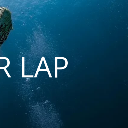
R LAP