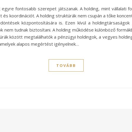
egyre fontosabb szerepet játszanak. A holding, mint vállalati f
t és koordinációt. A holding struktúrák nem csupán a tőke koncen
döntések központosítására is. Ezen kívül a holdingtársaságok 
k nem tudnak biztosítani. A holding működése különböző formákb
ktúrák között megtalálhatók a pénzügyi holdingok, a vegyes holdin
, amelyek alapos megértést igényelnek…
TOVÁBB