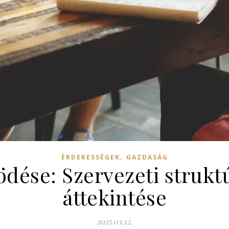
,
ÉRDEKESSÉGEK
GAZDASÁG
dése: Szervezeti strukt
áttekintése
2025.03.12.