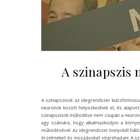
A szinapszis
A szinapszisok az idegrendszer kulcsfontoss
neuronok között helyezkednek el, és alapvet
szinapszisok működése nem csupán a neuronok k
agy számára, hogy alkalmazkodjon a környe
működésével. Az idegrendszer bonyolult hálóza
érzelmeket és mozgásokat végrehajtani. A sz