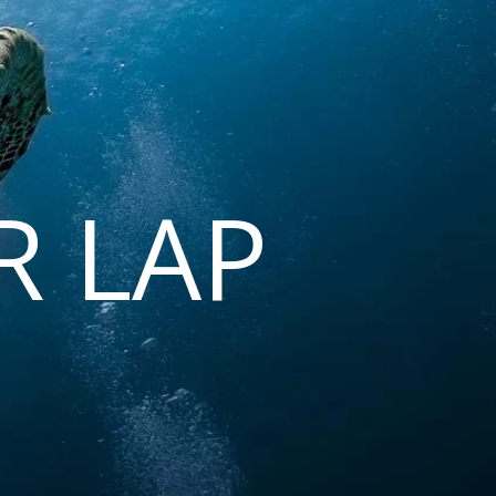
R LAP