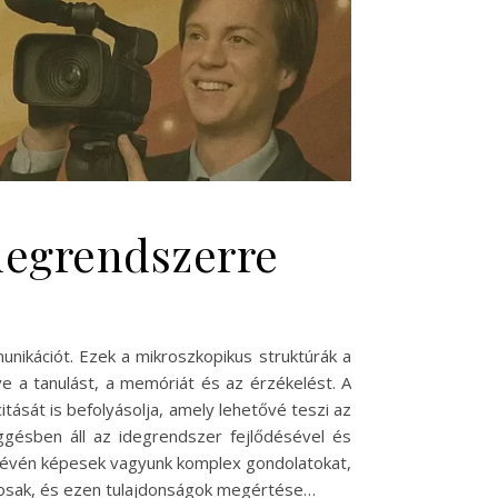
degrendszerre
nikációt. Ezek a mikroszkopikus struktúrák a
e a tanulást, a memóriát és az érzékelést. A
tását is befolyásolja, amely lehetővé teszi az
gésben áll az idegrendszer fejlődésével és
ok révén képesek vagyunk komplex gondolatokat,
atosak, és ezen tulajdonságok megértése…