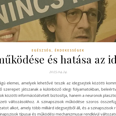
,
EGÉSZSÉG
ÉRDEKESSÉGEK
 működése és hatása az i
2025.04.24.
ágú elemei, amelyek lehetővé teszik az idegsejtek közötti kommu
ő szerepet játszanak a különböző idegi folyamatokban, beleértv
özötti információátvitelt biztosítja, hanem a neuronok plasztici
zeti változásokhoz. A szinapszisok működése szoros összefüg
tot alkot, amely több milliárd idegsejtből áll, és a szinapszis
inapszisok típusai és működési mechanizmusai rendkívül változ