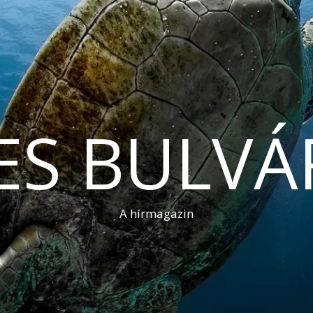
ES BULVÁ
A hírmagazin