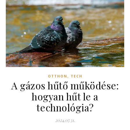
,
OTTHON
TECH
A gázos hűtő működése:
hogyan hűt le a
technológia?
2024.07.31.