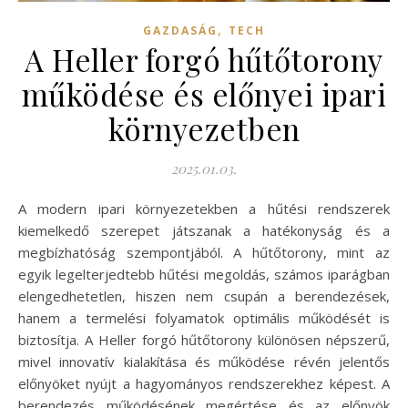
,
GAZDASÁG
TECH
A Heller forgó hűtőtorony
működése és előnyei ipari
környezetben
2025.01.03.
A modern ipari környezetekben a hűtési rendszerek
kiemelkedő szerepet játszanak a hatékonyság és a
megbízhatóság szempontjából. A hűtőtorony, mint az
egyik legelterjedtebb hűtési megoldás, számos iparágban
elengedhetetlen, hiszen nem csupán a berendezések,
hanem a termelési folyamatok optimális működését is
biztosítja. A Heller forgó hűtőtorony különösen népszerű,
mivel innovatív kialakítása és működése révén jelentős
előnyöket nyújt a hagyományos rendszerekhez képest. A
berendezés működésének megértése és az előnyök