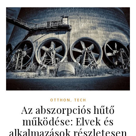
,
OTTHON
TECH
Az abszorpciós hűtő
működése: Elvek és
alkalmazások részletesen