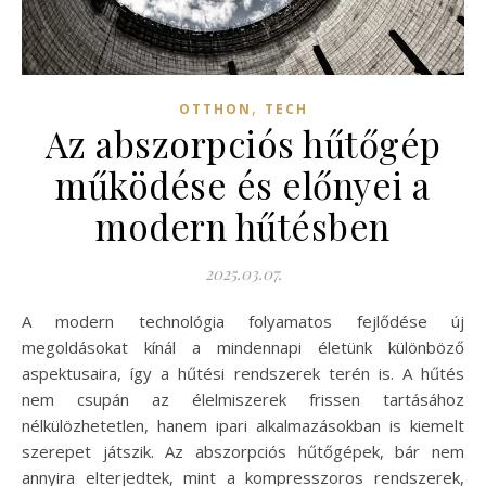
,
OTTHON
TECH
Az abszorpciós hűtőgép
működése és előnyei a
modern hűtésben
2025.03.07.
A modern technológia folyamatos fejlődése új
megoldásokat kínál a mindennapi életünk különböző
aspektusaira, így a hűtési rendszerek terén is. A hűtés
nem csupán az élelmiszerek frissen tartásához
nélkülözhetetlen, hanem ipari alkalmazásokban is kiemelt
szerepet játszik. Az abszorpciós hűtőgépek, bár nem
annyira elterjedtek, mint a kompresszoros rendszerek,