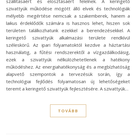
szállításáért és elosztásáért felelnek. A keringető
szivattyúk működése mögött álló elvek és technológiák
mélyebb megértése nemcsak a szakemberek, hanem a
laikus érdeklődők számára is hasznos lehet, hiszen sok
területen találkozhatunk ezekkel a berendezésekkel. A
keringető szivattyúk alkalmazási területe rendkívül
széleskörű. Az ipari folyamatoktól kezdve a háztartási
használatig, a fűtési rendszerektől a vízgazdálkodásig,
ezek a szivattyúk nélkülözhetetlenek a hatékony
működéshez. Az energiahatékonyság és a megbízhatóság
alapvető szempontok a tervezésük során, így a
technológiai fejlődés folyamatosan új lehetőségeket
teremt a keringető szivattyúk fejlesztésére. A szivattyúk…
TOVÁBB