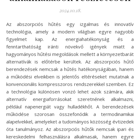
2024.10.18.
Az abszorpciós hűtés egy izgalmas és innovatív
technológia, amely a modern világban egyre nagyobb
figyelmet kap. Az energiahatékonyság és a
fenntarthatóság iránti növekvő igények miatt a
hagyományos hűtési megoldások mellett a környezetbarát
alternatívák is előtérbe kerültek. Az abszorpciós hűtő
berendezések nemcsak a hűtés hatékonyságában, hanem
a működési elveikben is jelentős eltéréseket mutatnak a
konvencionális kompresszoros rendszerekkel szemben. Ez
a technológia különösen vonzó lehet azok számára, akik
alternatív energiaforrásokat szeretnének alkalmazni,
például napenergiát vagy hulladékhőt. A berendezések
működése szorosan összefonódik a termodinamikai
alapelvekkel, amelyeket a tudományos közösség évtizedek
óta tanulmányoz. Az abszorpciós hűtők nemcsak ipari és
kereskedelmi felhasználásra alkalmasak, hanem egyre