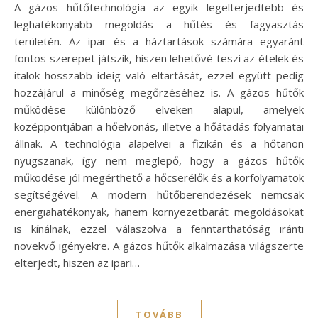
A gázos hűtőtechnológia az egyik legelterjedtebb és
leghatékonyabb megoldás a hűtés és fagyasztás
területén. Az ipar és a háztartások számára egyaránt
fontos szerepet játszik, hiszen lehetővé teszi az ételek és
italok hosszabb ideig való eltartását, ezzel együtt pedig
hozzájárul a minőség megőrzéséhez is. A gázos hűtők
működése különböző elveken alapul, amelyek
középpontjában a hőelvonás, illetve a hőátadás folyamatai
állnak. A technológia alapelvei a fizikán és a hőtanon
nyugszanak, így nem meglepő, hogy a gázos hűtők
működése jól megérthető a hőcserélők és a körfolyamatok
segítségével. A modern hűtőberendezések nemcsak
energiahatékonyak, hanem környezetbarát megoldásokat
is kínálnak, ezzel válaszolva a fenntarthatóság iránti
növekvő igényekre. A gázos hűtők alkalmazása világszerte
elterjedt, hiszen az ipari…
TOVÁBB