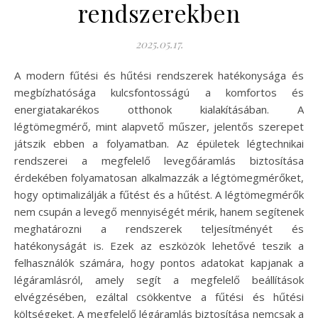
rendszerekben
2025.05.17.
A modern fűtési és hűtési rendszerek hatékonysága és
megbízhatósága kulcsfontosságú a komfortos és
energiatakarékos otthonok kialakításában. A
légtömegmérő, mint alapvető műszer, jelentős szerepet
játszik ebben a folyamatban. Az épületek légtechnikai
rendszerei a megfelelő levegőáramlás biztosítása
érdekében folyamatosan alkalmazzák a légtömegmérőket,
hogy optimalizálják a fűtést és a hűtést. A légtömegmérők
nem csupán a levegő mennyiségét mérik, hanem segítenek
meghatározni a rendszerek teljesítményét és
hatékonyságát is. Ezek az eszközök lehetővé teszik a
felhasználók számára, hogy pontos adatokat kapjanak a
légáramlásról, amely segít a megfelelő beállítások
elvégzésében, ezáltal csökkentve a fűtési és hűtési
költségeket. A megfelelő légáramlás biztosítása nemcsak a