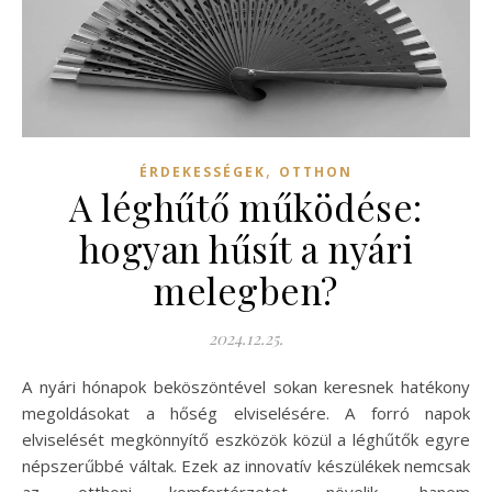
,
ÉRDEKESSÉGEK
OTTHON
A léghűtő működése:
hogyan hűsít a nyári
melegben?
2024.12.25.
A nyári hónapok beköszöntével sokan keresnek hatékony
megoldásokat a hőség elviselésére. A forró napok
elviselését megkönnyítő eszközök közül a léghűtők egyre
népszerűbbé váltak. Ezek az innovatív készülékek nemcsak
az otthoni komfortérzetet növelik, hanem