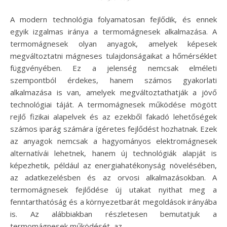
A modern technológia folyamatosan fejlődik, és ennek
egyik izgalmas iránya a termomágnesek alkalmazása. A
termomágnesek olyan anyagok, amelyek képesek
megváltoztatni mágneses tulajdonságaikat a hőmérséklet
függvényében. Ez a jelenség nemcsak elméleti
szempontból érdekes, hanem számos gyakorlati
alkalmazása is van, amelyek megváltoztathatják a jövő
technológiai táját. A termomágnesek működése mögött
rejlő fizikai alapelvek és az ezekből fakadó lehetőségek
számos iparág számára ígéretes fejlődést hozhatnak. Ezek
az anyagok nemcsak a hagyományos elektromágnesek
alternatívái lehetnek, hanem új technológiák alapját is
képezhetik, például az energiahatékonyság növelésében,
az adatkezelésben és az orvosi alkalmazásokban. A
termomágnesek fejlődése új utakat nyithat meg a
fenntarthatóság és a környezetbarát megoldások irányába
is. Az alábbiakban részletesen bemutatjuk a
termomágnesek működését, az…