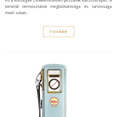
és a költségek csökkentésében játszanak kulcsszerepet. A
bimetál termosztátok megbízhatósága és tartóssága
miatt sokan…
TOVÁBB