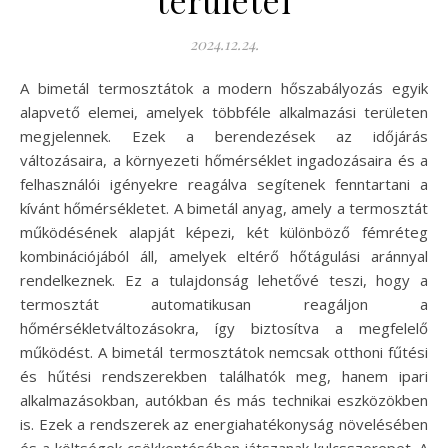
területei
2024.12.24.
A bimetál termosztátok a modern hőszabályozás egyik
alapvető elemei, amelyek többféle alkalmazási területen
megjelennek. Ezek a berendezések az időjárás
változásaira, a környezeti hőmérséklet ingadozásaira és a
felhasználói igényekre reagálva segítenek fenntartani a
kívánt hőmérsékletet. A bimetál anyag, amely a termosztát
működésének alapját képezi, két különböző fémréteg
kombinációjából áll, amelyek eltérő hőtágulási aránnyal
rendelkeznek. Ez a tulajdonság lehetővé teszi, hogy a
termosztát automatikusan reagáljon a
hőmérsékletváltozásokra, így biztosítva a megfelelő
működést. A bimetál termosztátok nemcsak otthoni fűtési
és hűtési rendszerekben találhatók meg, hanem ipari
alkalmazásokban, autókban és más technikai eszközökben
is. Ezek a rendszerek az energiahatékonyság növelésében