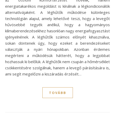
energiatakarékos megoldást is kínálnak a légkondicionálók
alternatívájaként. A léghűtők működése különleges
technológián alapul, amely lehetővé teszi, hogy a levegőt
hűvösebbé tegyék anélkül, hogy a hagyományos
klímaberendezésekhez hasonlóan nagy energiafogyasztást
igényelnének. A léghűtők számos előnyét kihasználva,
sokan döntenek úgy, hogy ezeket a berendezéseket
választják a nyári hónapokban. Azonban érdemes
megérteni a működésük hátterét, hogy a legjobbat
hozhassuk ki belőlük. A léghűtők nem csupán a hőmérséklet
csökkentésére szolgálnak, hanem a levegő párásítására is,
ami segít megelőzni a kiszáradás érzését…
TOVÁBB