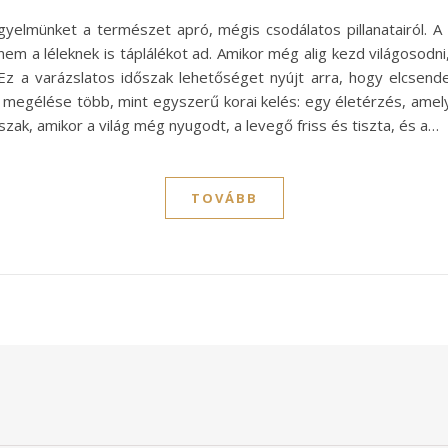
gyelmünket a természet apró, mégis csodálatos pillanatairól. A
em a léleknek is táplálékot ad. Amikor még alig kezd világosodni
Ez a varázslatos időszak lehetőséget nyújt arra, hogy elcsend
nal megélése több, mint egyszerű korai kelés: egy életérzés, ame
őszak, amikor a világ még nyugodt, a levegő friss és tiszta, és a…
TOVÁBB