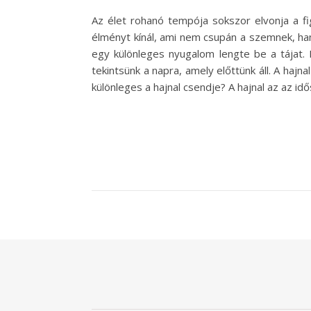
Az élet rohanó tempója sokszor elvonja a fi
élményt kínál, ami nem csupán a szemnek, han
egy különleges nyugalom lengte be a tájat. 
tekintsünk a napra, amely előttünk áll. A haj
különleges a hajnal csendje? A hajnal az az id