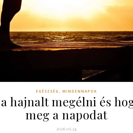
,
EGÉSZSÉG
MINDENNAPOK
a hajnalt megélni és hog
meg a napodat
2026.05.24.