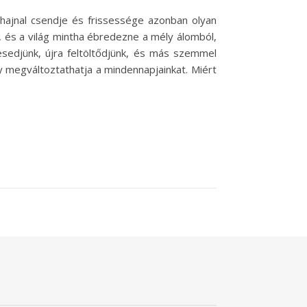
 hajnal csendje és frissessége azonban olyan
, és a világ mintha ébredezne a mély álomból,
esedjünk, újra feltöltődjünk, és más szemmel
ly megváltoztathatja a mindennapjainkat. Miért