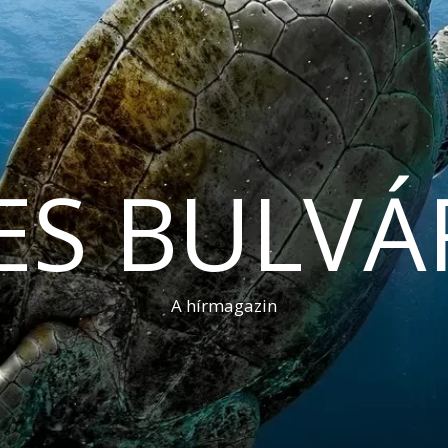
ES BULVÁ
A hírmagazin