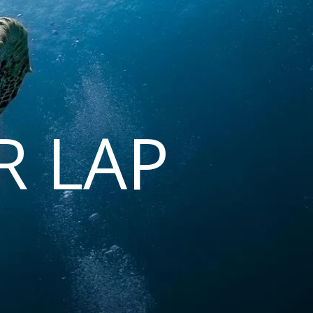
R LAP