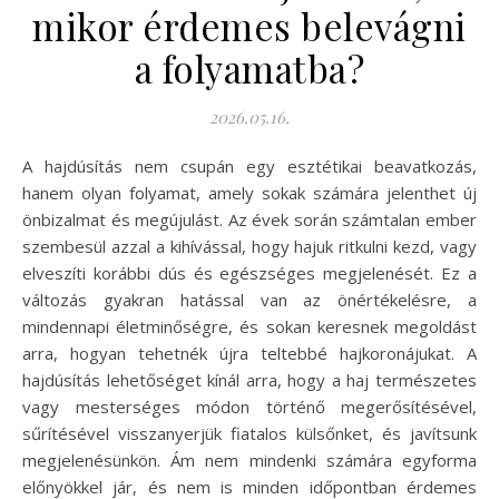
mikor érdemes belevágni
a folyamatba?
2026.05.16.
A hajdúsítás nem csupán egy esztétikai beavatkozás,
hanem olyan folyamat, amely sokak számára jelenthet új
önbizalmat és megújulást. Az évek során számtalan ember
szembesül azzal a kihívással, hogy hajuk ritkulni kezd, vagy
elveszíti korábbi dús és egészséges megjelenését. Ez a
változás gyakran hatással van az önértékelésre, a
mindennapi életminőségre, és sokan keresnek megoldást
arra, hogyan tehetnék újra teltebbé hajkoronájukat. A
hajdúsítás lehetőséget kínál arra, hogy a haj természetes
vagy mesterséges módon történő megerősítésével,
sűrítésével visszanyerjük fiatalos külsőnket, és javítsunk
megjelenésünkön. Ám nem mindenki számára egyforma
előnyökkel jár, és nem is minden időpontban érdemes