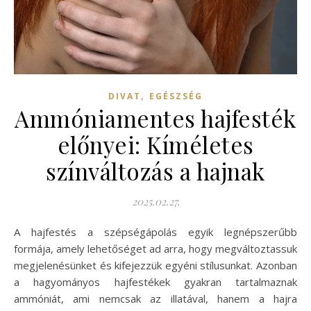
,
DIVAT
EGÉSZSÉG
Ammóniamentes hajfesték
előnyei: Kíméletes
színváltozás a hajnak
2025.02.27.
A hajfestés a szépségápolás egyik legnépszerűbb
formája, amely lehetőséget ad arra, hogy megváltoztassuk
megjelenésünket és kifejezzük egyéni stílusunkat. Azonban
a hagyományos hajfestékek gyakran tartalmaznak
ammóniát, ami nemcsak az illatával, hanem a hajra