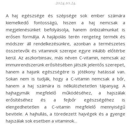
2024.10.24.
A haj egészsége és szépsége sok ember számára
kiemelkedő fontosságú, hiszen a haj nemcsak a
megjelenésünket befolyásolja, hanem önbizalmunkat is
erősen formálja. A hajápolás terén rengeteg termék és
módszer áll rendelkezésünkre, azonban a természetes
összetevők és vitaminok szerepe egyre inkább előtérbe
kerül. Az aszkorbinsav, más néven C-vitamin, nemcsak az
immunrendszerünk erősítésében játszik jelentős szerepet,
hanem a hajunk egészségére is jótékony hatással van.
Sokan nem is tudják, hogy a C-vitamin nemcsak a bőr,
hanem a haj számára is nélkülözhetetlen tápanyag. A
hajhagymák megfelelő működéséhez, a hajszálak
erősítéséhez és a fejbőr egészségéhez is
elengedhetetlen a C-vitamin megfelelő mennyiségű
bevitele. A hajhullás, a töredezett hajvégek és a gyenge
hajszálak sok esetben a vitaminok…