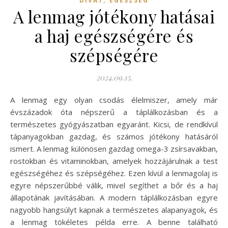
DIVAT
EGÉSZSÉG
A lenmag jótékony hatásai
a haj egészségére és
szépségére
2024.09.15.
A lenmag egy olyan csodás élelmiszer, amely már
évszázadok óta népszerű a táplálkozásban és a
természetes gyógyászatban egyaránt. Kicsi, de rendkívül
tápanyagokban gazdag, és számos jótékony hatásáról
ismert. A lenmag különösen gazdag omega-3 zsírsavakban,
rostokban és vitaminokban, amelyek hozzájárulnak a test
egészségéhez és szépségéhez. Ezen kívül a lenmagolaj is
egyre népszerűbbé válik, mivel segíthet a bőr és a haj
állapotának javításában. A modern táplálkozásban egyre
nagyobb hangsúlyt kapnak a természetes alapanyagok, és
a lenmag tökéletes példa erre. A benne található