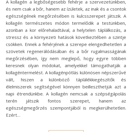
A kollagén a legbőségesebb fehérje a szervezetünkben,
és nem csak a bőr, hanem az ízületek, az inak és a csontok
egészségének megőrzésében is kulcsszerepet játszik. A
kollagén természetes módon termelődik a testünkben,
azonban a kor előrehaladtával, a helytelen táplálkozás, a
stressz és a környezeti hatások következtében a szintje
csökken. Ennek a fehérjének a szerepe elengedhetetlen a
szövetek regenerálódásában és a bőr rugalmasságának
megőrzésében, így nem meglepő, hogy egyre többen
keresnek olyan módokat, amelyekkel támogathatják a
kollagéntermelést. A kollagénpótlás különösen népszerűvé
vált, hiszen a különböző táplálékkiegészítők és
élelmiszerek segítségével könnyen beilleszthetjük azt a
napi étrendünkbe. A kollagén nemcsak a szépségápolás
terén játszik fontos szerepet, hanem az
egészségmegőrzés szempontjából is megkerülhetetlen.
Ezért…