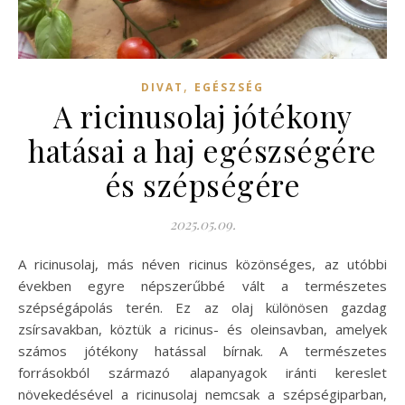
,
DIVAT
EGÉSZSÉG
A ricinusolaj jótékony
hatásai a haj egészségére
és szépségére
2025.05.09.
A ricinusolaj, más néven ricinus közönséges, az utóbbi
években egyre népszerűbbé vált a természetes
szépségápolás terén. Ez az olaj különösen gazdag
zsírsavakban, köztük a ricinus- és oleinsavban, amelyek
számos jótékony hatással bírnak. A természetes
forrásokból származó alapanyagok iránti kereslet
növekedésével a ricinusolaj nemcsak a szépségiparban,