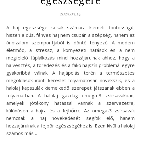
2025.03.14.
A haj egészsége sokak számára kiemelt fontosságú,
hiszen a dús, fényes haj nem csupán a szépség, hanem az
önbizalom szempontjából is döntő tényező. A modern
életmód, a stressz, a környezeti hatások és a nem
megfelelő táplálkozás mind hozzájárulnak ahhoz, hogy a
hajvesztés, a töredezés és a fakó hajszín problémái egyre
gyakoribbá válnak. A hajápolás terén a természetes
megoldások iránti kereslet folyamatosan növekszik, és a
halolaj kapszulák kiemelkedő szerepet játszanak ebben a
folyamatban. A halolaj gazdag omega-3 zsírsavakban,
amelyek jótékony hatással vannak a szervezetre,
különösen a hajra és a fejbőrre. Az omega-3 zsírsavak
nemcsak a haj növekedését segítik elő, hanem
hozzájárulnak a fejbőr egészségéhez is. Ezen kívül a halolaj
számos más…