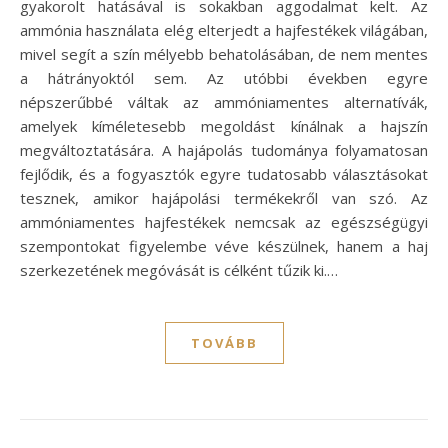
gyakorolt hatásával is sokakban aggodalmat kelt. Az
ammónia használata elég elterjedt a hajfestékek világában,
mivel segít a szín mélyebb behatolásában, de nem mentes
a hátrányoktól sem. Az utóbbi években egyre
népszerűbbé váltak az ammóniamentes alternatívák,
amelyek kíméletesebb megoldást kínálnak a hajszín
megváltoztatására. A hajápolás tudománya folyamatosan
fejlődik, és a fogyasztók egyre tudatosabb választásokat
tesznek, amikor hajápolási termékekről van szó. Az
ammóniamentes hajfestékek nemcsak az egészségügyi
szempontokat figyelembe véve készülnek, hanem a haj
szerkezetének megóvását is célként tűzik ki.…
TOVÁBB