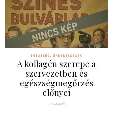
,
EGÉSZSÉG
ÉRDEKESSÉGEK
A kollagén szerepe a
szervezetben és
egészségmegőrzés
előnyei
2025.03.28.