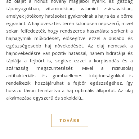
az olajat a ricinus növény magjából nyerik, és gazdag
tápanyagokban, vitaminokban, valamint zsírsavakban,
amelyek jótékony hatásokat gyakorolnak a hajra és a bőrre
egyaránt. A hajnövesztés terén különösen népszerű, mivel
sokan felfedezték, hogy rendszeres használata serkenti a
hajhagymák működését, elősegítve ezzel a dúsabb és
egészségesebb haj növekedését. Az olaj nemcsak a
hajnövekedésre van pozitív hatással, hanem hidratálja és
táplálja a fejbőrt is, segítve ezzel a korpásodás és a
szárazság megszüntetését. Mivel a ricinusolaj
antibakteriális és gombaellenes tulajdonságokkal is
rendelkezik, hozzájárulhat a fejbőr egészségéhez, így
hosszú távon fenntartva a haj optimális állapotát. Az olaj
alkalmazása egyszerű és sokoldalú,…
TOVÁBB