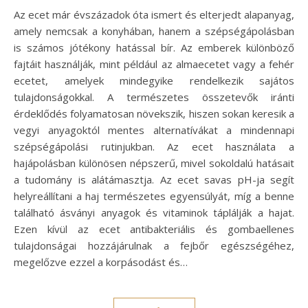
Az ecet már évszázadok óta ismert és elterjedt alapanyag,
amely nemcsak a konyhában, hanem a szépségápolásban
is számos jótékony hatással bír. Az emberek különböző
fajtáit használják, mint például az almaecetet vagy a fehér
ecetet, amelyek mindegyike rendelkezik sajátos
tulajdonságokkal. A természetes összetevők iránti
érdeklődés folyamatosan növekszik, hiszen sokan keresik a
vegyi anyagoktól mentes alternatívákat a mindennapi
szépségápolási rutinjukban. Az ecet használata a
hajápolásban különösen népszerű, mivel sokoldalú hatásait
a tudomány is alátámasztja. Az ecet savas pH-ja segít
helyreállítani a haj természetes egyensúlyát, míg a benne
található ásványi anyagok és vitaminok táplálják a hajat.
Ezen kívül az ecet antibakteriális és gombaellenes
tulajdonságai hozzájárulnak a fejbőr egészségéhez,
megelőzve ezzel a korpásodást és…