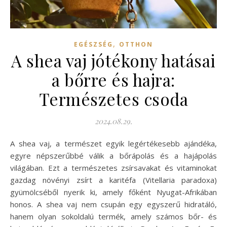
,
EGÉSZSÉG
OTTHON
A shea vaj jótékony hatásai
a bőrre és hajra:
Természetes csoda
2024.08.29.
A shea vaj, a természet egyik legértékesebb ajándéka,
egyre népszerűbbé válik a bőrápolás és a hajápolás
világában. Ezt a természetes zsírsavakat és vitaminokat
gazdag növényi zsírt a karitéfa (Vitellaria paradoxa)
gyümölcséből nyerik ki, amely főként Nyugat-Afrikában
honos. A shea vaj nem csupán egy egyszerű hidratáló,
hanem olyan sokoldalú termék, amely számos bőr- és