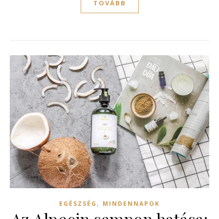
TOVÁBB
,
EGÉSZSÉG
MINDENNAPOK
Az Alpecin sampon hatása: