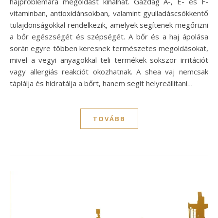
hajproblémára megoldást kínálhat. Gazdag A-, E- és F-
vitaminban, antioxidánsokban, valamint gyulladáscsökkentő
tulajdonságokkal rendelkezik, amelyek segítenek megőrizni
a bőr egészségét és szépségét. A bőr és a haj ápolása
során egyre többen keresnek természetes megoldásokat,
mivel a vegyi anyagokkal teli termékek sokszor irritációt
vagy allergiás reakciót okozhatnak. A shea vaj nemcsak
táplálja és hidratálja a bőrt, hanem segít helyreállítani…
TOVÁBB