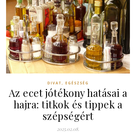
,
DIVAT
EGÉSZSÉG
Az ecet jótékony hatásai a
hajra: titkok és tippek a
szépségért
2025.02.08.