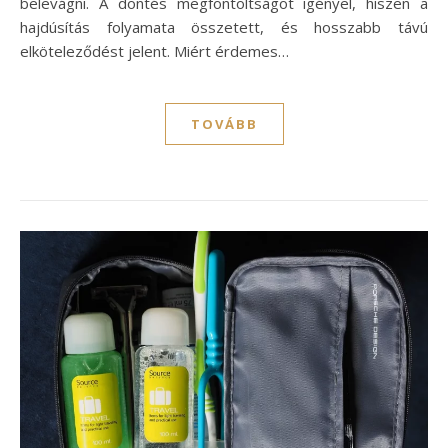
belevágni. A döntés megfontoltságot igényel, hiszen a
hajdúsítás folyamata összetett, és hosszabb távú
elköteleződést jelent. Miért érdemes…
TOVÁBB