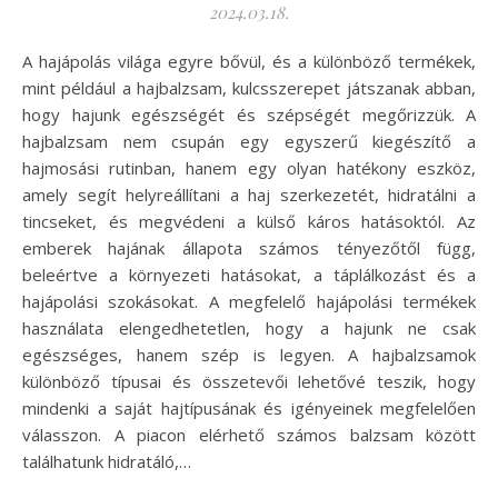
2024.03.18.
A hajápolás világa egyre bővül, és a különböző termékek,
mint például a hajbalzsam, kulcsszerepet játszanak abban,
hogy hajunk egészségét és szépségét megőrizzük. A
hajbalzsam nem csupán egy egyszerű kiegészítő a
hajmosási rutinban, hanem egy olyan hatékony eszköz,
amely segít helyreállítani a haj szerkezetét, hidratálni a
tincseket, és megvédeni a külső káros hatásoktól. Az
emberek hajának állapota számos tényezőtől függ,
beleértve a környezeti hatásokat, a táplálkozást és a
hajápolási szokásokat. A megfelelő hajápolási termékek
használata elengedhetetlen, hogy a hajunk ne csak
egészséges, hanem szép is legyen. A hajbalzsamok
különböző típusai és összetevői lehetővé teszik, hogy
mindenki a saját hajtípusának és igényeinek megfelelően
válasszon. A piacon elérhető számos balzsam között
találhatunk hidratáló,…