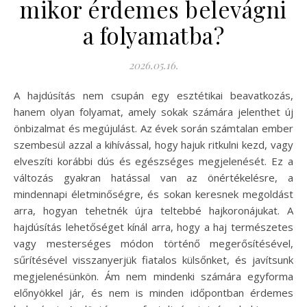
mikor érdemes belevágni
a folyamatba?
2026.05.16.
A hajdúsítás nem csupán egy esztétikai beavatkozás,
hanem olyan folyamat, amely sokak számára jelenthet új
önbizalmat és megújulást. Az évek során számtalan ember
szembesül azzal a kihívással, hogy hajuk ritkulni kezd, vagy
elveszíti korábbi dús és egészséges megjelenését. Ez a
változás gyakran hatással van az önértékelésre, a
mindennapi életminőségre, és sokan keresnek megoldást
arra, hogyan tehetnék újra teltebbé hajkoronájukat. A
hajdúsítás lehetőséget kínál arra, hogy a haj természetes
vagy mesterséges módon történő megerősítésével,
sűrítésével visszanyerjük fiatalos külsőnket, és javítsunk
megjelenésünkön. Ám nem mindenki számára egyforma
előnyökkel jár, és nem is minden időpontban érdemes