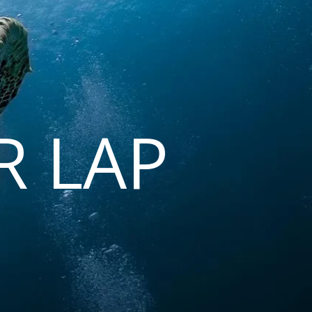
R LAP