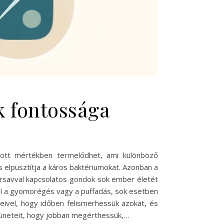
k fontossága
tt mértékben termelődhet, ami különböző
elpusztítja a káros baktériumokat. Azonban a
orsavval kapcsolatos gondok sok ember életét
ául a gyomorégés vagy a puffadás, sok esetben
eivel, hogy időben felismerhessük azokat, és
tüneteit, hogy jobban megérthessük,…