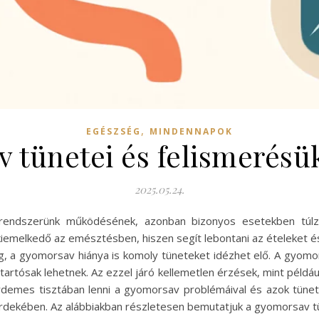
,
EGÉSZSÉG
MINDENNAPOK
 tünetei és felismerésü
2025.05.24.
endszerünk működésének, azonban bizonyos esetekben túlzo
emelkedő az emésztésben, hiszen segít lebontani az ételeket és 
, a gyomorsav hiánya is komoly tüneteket idézhet elő. A gyom
tartósak lehetnek. Az ezzel járó kellemetlen érzések, mint péld
rdemes tisztában lenni a gyomorsav problémáival és azok tünet
érdekében. Az alábbiakban részletesen bemutatjuk a gyomorsav 