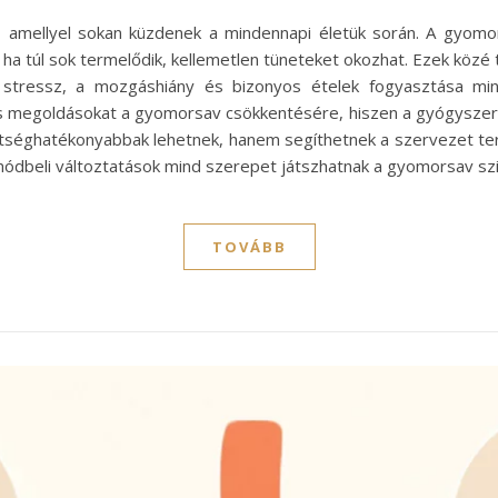
 amellyel sokan küzdenek a mindennapi életük során. A gyomo
a túl sok termelődik, kellemetlen tüneteket okozhat. Ezek közé 
 a stressz, a mozgáshiány és bizonyos ételek fogyasztása mi
egoldásokat a gyomorsav csökkentésére, hiszen a gyógyszerek m
tséghatékonyabbak lehetnek, hanem segíthetnek a szervezet ter
etmódbeli változtatások mind szerepet játszhatnak a gyomorsav sz
TOVÁBB