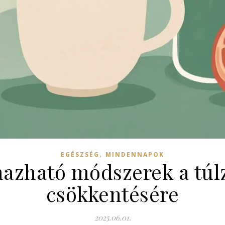
,
EGÉSZSÉG
MINDENNAPOK
mazható módszerek a túl
csökkentésére
2025.06.01.