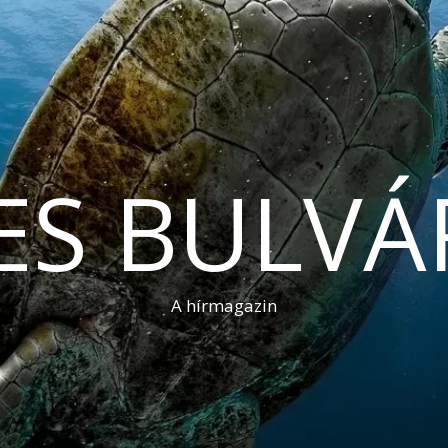
ES BULVÁ
A hírmagazin