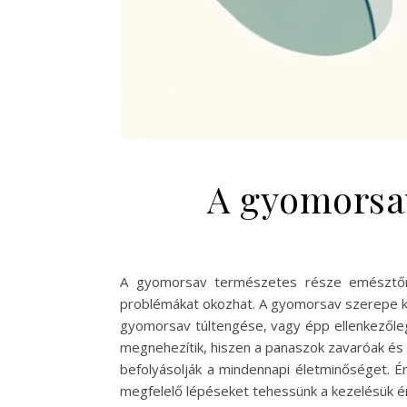
A gyomorsav
A gyomorsav természetes része emésztőr
problémákat okozhat. A gyomorsav szerepe ki
gyomorsav túltengése, vagy épp ellenkezőleg
megnehezítik, hiszen a panaszok zavaróak és 
befolyásolják a mindennapi életminőséget. É
megfelelő lépéseket tehessünk a kezelésük 