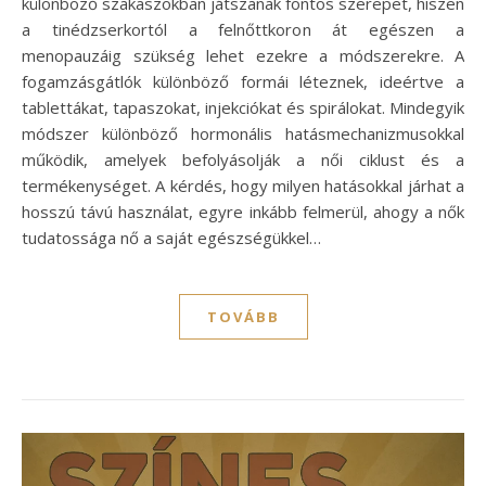
különböző szakaszokban játszanak fontos szerepet, hiszen
a tinédzserkortól a felnőttkoron át egészen a
menopauzáig szükség lehet ezekre a módszerekre. A
fogamzásgátlók különböző formái léteznek, ideértve a
tablettákat, tapaszokat, injekciókat és spirálokat. Mindegyik
módszer különböző hormonális hatásmechanizmusokkal
működik, amelyek befolyásolják a női ciklust és a
termékenységet. A kérdés, hogy milyen hatásokkal járhat a
hosszú távú használat, egyre inkább felmerül, ahogy a nők
tudatossága nő a saját egészségükkel…
TOVÁBB