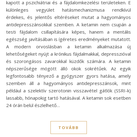
kapott a pszichiátriai és a fájdalomkezelési területeken. E
különleges vegyület hatásmechanizmusa rendkívül
érdekes, és jelentős eltéréseket mutat a hagyományos
antidepresszánsokkal szemben. A ketamin nem csupán a
testi fájdalom csillapítására képes, hanem a mentális
egészség javításában is ígéretes eredményeket mutatott.
A modern orvoslásban a ketamin alkalmazása új
lehetőségeket nyújt a krónikus fájdalmakkal, depresszióval
és szorongásos zavarokkal küzdők számára. A ketamin
népszerűsége mögött álló okok sokrétűek. Az egyik
legfontosabb tényező a gyógyszer gyors hatása, amely
szemben áll a hagyományos antidepresszánsok, mint
például a szelektív szerotonin visszavétel gátlók (SSRI-k)
lassabb, hónapokig tartó hatásával. A ketamin sok esetben
24 órán belül észlelhető…
TOVÁBB