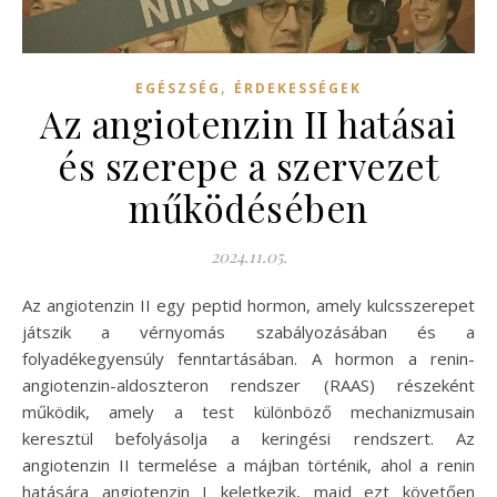
,
EGÉSZSÉG
ÉRDEKESSÉGEK
Az angiotenzin II hatásai
és szerepe a szervezet
működésében
2024.11.05.
Az angiotenzin II egy peptid hormon, amely kulcsszerepet
játszik a vérnyomás szabályozásában és a
folyadékegyensúly fenntartásában. A hormon a renin-
angiotenzin-aldoszteron rendszer (RAAS) részeként
működik, amely a test különböző mechanizmusain
keresztül befolyásolja a keringési rendszert. Az
angiotenzin II termelése a májban történik, ahol a renin
hatására angiotenzin I keletkezik, majd ezt követően