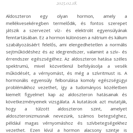
2025.02.18.
Aldoszteron egy olyan hormon, amely a
mellékvesekéregben termelődik, és fontos szerepet
játszik a szervezet víz- és elektrolit egyensúlyának
fenntartásában. Ez a hormon különösen a nátrium és kálium
szabályozásáért felelős, ami elengedhetetlen a normális
sejtműködéshez és az idegrendszer, valamint a szív- és
érrendszer egészségéhez. Az aldoszteron hatása széles
spektrumú, mivel közvetlenül befolyásolja a vesék
működését, a vérnyomást, és még a szívritmust is. A
hormonális egyensúly felborulása komoly egészségügyi
problémákhoz vezethet, így a tudományos közéletben
kiemelt figyelmet kap az aldoszteron hatásainak és
következményeinek vizsgálata. A kutatások azt mutatják,
hogy a túlzott aldoszteron szint, amelyet
aldoszteronizmusnak nevezünk, számos betegséghez,
például magas vérnyomáshoz és szívbetegségekhez
vezethet. Ezen kívül a hormon alacsony szintje is