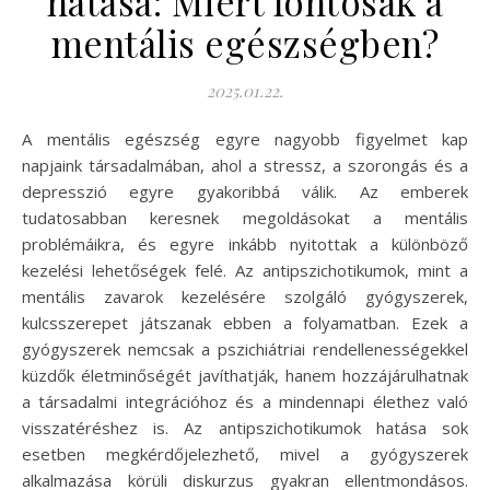
hatása: Miért fontosak a
mentális egészségben?
2025.01.22.
A mentális egészség egyre nagyobb figyelmet kap
napjaink társadalmában, ahol a stressz, a szorongás és a
depresszió egyre gyakoribbá válik. Az emberek
tudatosabban keresnek megoldásokat a mentális
problémáikra, és egyre inkább nyitottak a különböző
kezelési lehetőségek felé. Az antipszichotikumok, mint a
mentális zavarok kezelésére szolgáló gyógyszerek,
kulcsszerepet játszanak ebben a folyamatban. Ezek a
gyógyszerek nemcsak a pszichiátriai rendellenességekkel
küzdők életminőségét javíthatják, hanem hozzájárulhatnak
a társadalmi integrációhoz és a mindennapi élethez való
visszatéréshez is. Az antipszichotikumok hatása sok
esetben megkérdőjelezhető, mivel a gyógyszerek
alkalmazása körüli diskurzus gyakran ellentmondásos.