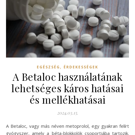
,
EGÉSZSÉG
ÉRDEKESSÉGEK
A Betaloc használatának
lehetséges káros hatásai
és mellékhatásai
2024.03.15.
A Betaloc, vagy más néven metoprolol, egy gyakran felírt
gyógyszer, amely a béta-blokkolók csoportjába tartozik.