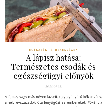
,
EGÉSZSÉG
ÉRDEKESSÉGEK
A lápisz hatása:
Természetes csodák és
egészségügyi előnyök
2024.07.22.
A lápisz, vagy más néven lazurit, egy gyönyörű kék ásvány,
amely évszázadok óta lenyűgözi az embereket. Főként a