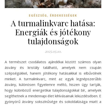
,
EGÉSZSÉG
ÉRDEKESSÉGEK
A turmalinkvarc hatása:
Energiák és jótékony
tulajdonságok
2025.05.10.
A természet csodálatos ajándékai között számos olyan
ásvány és kristály található, amelyek nem csupán
szépségükkel, hanem jótékony hatásaikkal is elbűvölnek
minket. A turmalinkvarc, mint az egyik legnépszerűbb
ásvány, különösen figyelemre méltó, hiszen úgy tartják,
hogy különböző energetikai tulajdonságokkal bír, amelyek
segíthetnek a mindennapi élet kihívásainak leküzdésében. E
gyönyörű ásvány sokszínűsége és sokoldalúsága miatt a