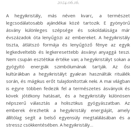
2024.06.16.
A hegyikristály, más néven kvarc, a természet
legcsodálatosabb ajándékai közé tartozik. E gyönyörű
ásvány különleges szépsége és sokoldalúsága már
évszázadok óta lenyűgözi az embereket. A hegyikristály
tiszta, átlátszó formája és lenyűgöző fénye az egyik
legkedveltebb és legkeresettebb ásványi anyaggá teszi.
Nem csupán esztétikai értéke van; a hegyikristályt sokan a
gyógyító energiák szimbólumának tartják. Az ősi
kultúrákban a hegyikristályt gyakran használták rituálék
során, és mágikus erőt tulajdonítottak neki. A mai világban
is egyre többen fedezik fel a természetes ásványok és
kövek jótékony hatásait, és a hegyikristály különösen
népszerű választás a holisztikus gyógyászatban. Az
emberek érezhetik a hegyikristály energiáját, amely
állítólag segít a belső egyensúly megtalálásában és a
stressz csökkentésében. A hegyikristály…