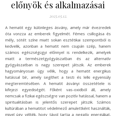
előnyök és alkalmazásai
2025.05.12.
A hematit egy különleges ásvány, amely már évezredek
óta vonzza az emberek figyelmét. Fémes csillogása és
mély, sötét színe miatt sokan esztétikai szempontból is
kedvelik, azonban a hematit nem csupán szép, hanem
számos egészségügyi előnnyel is rendelkezik, amelyek
miatt a természetgyógyászatban és az alternatív
gyógyászatban is nagy szerepet játszik. Az emberek
hagyományosan úgy vélik, hogy a hematit energikus
hatással bír, amely segíthet a testi és lelki egyensúly
megteremtésében. A hematit ásványi összetétele is
kifejezi egyediségét. Főként vas-oxidból áll, amely
nemcsak a fizikai egészségre van pozitív hatással, hanem a
spiritualitásban is jelentős szerepet játszik. Számos
kultúrában a hematitot védelmező amulettként használták,
mivel úgy vélték, hogy távol tartja a negatív energiákat,