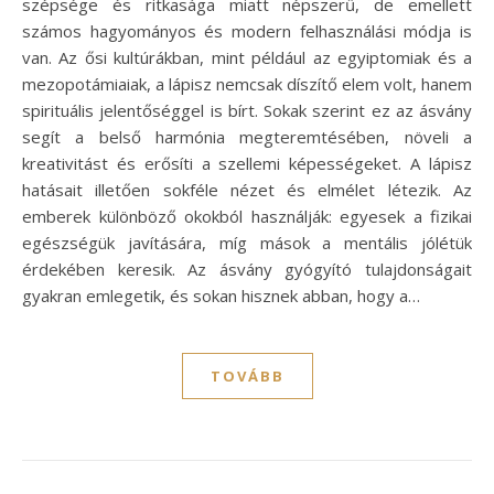
szépsége és ritkasága miatt népszerű, de emellett
számos hagyományos és modern felhasználási módja is
van. Az ősi kultúrákban, mint például az egyiptomiak és a
mezopotámiaiak, a lápisz nemcsak díszítő elem volt, hanem
spirituális jelentőséggel is bírt. Sokak szerint ez az ásvány
segít a belső harmónia megteremtésében, növeli a
kreativitást és erősíti a szellemi képességeket. A lápisz
hatásait illetően sokféle nézet és elmélet létezik. Az
emberek különböző okokból használják: egyesek a fizikai
egészségük javítására, míg mások a mentális jólétük
érdekében keresik. Az ásvány gyógyító tulajdonságait
gyakran emlegetik, és sokan hisznek abban, hogy a…
TOVÁBB