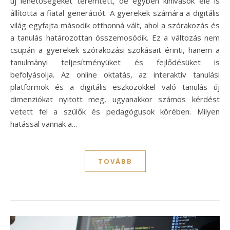
új lehetőségeket teremtett, de egyben kihívások elé is
állította a fiatal generációt. A gyerekek számára a digitális
világ egyfajta második otthonná vált, ahol a szórakozás és
a tanulás határozottan összemosódik. Ez a változás nem
csupán a gyerekek szórakozási szokásait érinti, hanem a
tanulmányi teljesítményüket és fejlődésüket is
befolyásolja. Az online oktatás, az interaktív tanulási
platformok és a digitális eszközökkel való tanulás új
dimenziókat nyitott meg, ugyanakkor számos kérdést
vetett fel a szülők és pedagógusok körében. Milyen
hatással vannak a…
TOVÁBB