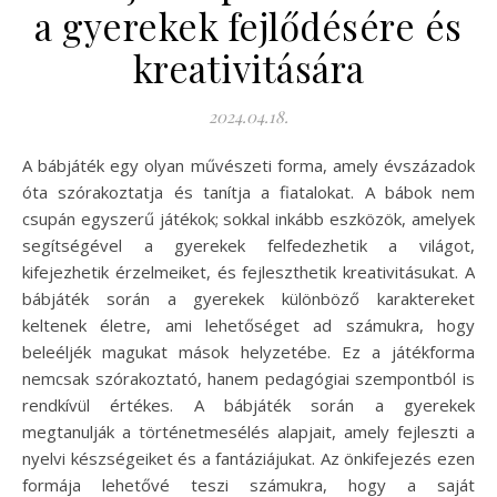
a gyerekek fejlődésére és
kreativitására
2024.04.18.
A bábjáték egy olyan művészeti forma, amely évszázadok
óta szórakoztatja és tanítja a fiatalokat. A bábok nem
csupán egyszerű játékok; sokkal inkább eszközök, amelyek
segítségével a gyerekek felfedezhetik a világot,
kifejezhetik érzelmeiket, és fejleszthetik kreativitásukat. A
bábjáték során a gyerekek különböző karaktereket
keltenek életre, ami lehetőséget ad számukra, hogy
beleéljék magukat mások helyzetébe. Ez a játékforma
nemcsak szórakoztató, hanem pedagógiai szempontból is
rendkívül értékes. A bábjáték során a gyerekek
megtanulják a történetmesélés alapjait, amely fejleszti a
nyelvi készségeiket és a fantáziájukat. Az önkifejezés ezen
formája lehetővé teszi számukra, hogy a saját