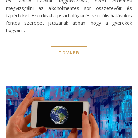
és tápláló italokat fogyasszanak, ezért érdemes
megvizsgálni az alkoholmentes sör összetevőit és
tápértékét. Ezen kívül a pszichológiai és szociális hatások is
fontos szerepet játszanak abban, hogy a gyerekek
hogyan…
TOVÁBB