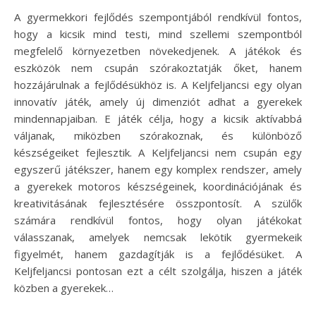
A gyermekkori fejlődés szempontjából rendkívül fontos,
hogy a kicsik mind testi, mind szellemi szempontból
megfelelő környezetben növekedjenek. A játékok és
eszközök nem csupán szórakoztatják őket, hanem
hozzájárulnak a fejlődésükhöz is. A Keljfeljancsi egy olyan
innovatív játék, amely új dimenziót adhat a gyerekek
mindennapjaiban. E játék célja, hogy a kicsik aktívabbá
váljanak, miközben szórakoznak, és különböző
készségeiket fejlesztik. A Keljfeljancsi nem csupán egy
egyszerű játékszer, hanem egy komplex rendszer, amely
a gyerekek motoros készségeinek, koordinációjának és
kreativitásának fejlesztésére összpontosít. A szülők
számára rendkívül fontos, hogy olyan játékokat
válasszanak, amelyek nemcsak lekötik gyermekeik
figyelmét, hanem gazdagítják is a fejlődésüket. A
Keljfeljancsi pontosan ezt a célt szolgálja, hiszen a játék
közben a gyerekek…