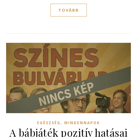
TOVÁBB
,
EGÉSZSÉG
MINDENNAPOK
A bábjáték pozitív hatásai