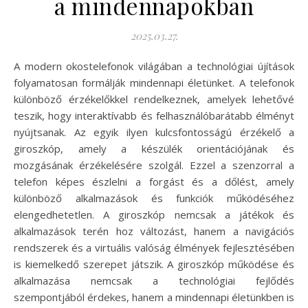
a mindennapokban
2025.03.27.
A modern okostelefonok világában a technológiai újítások
folyamatosan formálják mindennapi életünket. A telefonok
különböző érzékelőkkel rendelkeznek, amelyek lehetővé
teszik, hogy interaktívabb és felhasználóbarátabb élményt
nyújtsanak. Az egyik ilyen kulcsfontosságú érzékelő a
giroszkóp, amely a készülék orientációjának és
mozgásának érzékelésére szolgál. Ezzel a szenzorral a
telefon képes észlelni a forgást és a dőlést, amely
különböző alkalmazások és funkciók működéséhez
elengedhetetlen. A giroszkóp nemcsak a játékok és
alkalmazások terén hoz változást, hanem a navigációs
rendszerek és a virtuális valóság élmények fejlesztésében
is kiemelkedő szerepet játszik. A giroszkóp működése és
alkalmazása nemcsak a technológiai fejlődés
szempontjából érdekes, hanem a mindennapi életünkben is