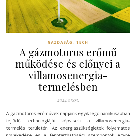
,
GAZDASÁG
TECH
A gázmotoros erőmű
működése és előnyei a
villamosenergia-
termelésben
2024.07.03.
A gázmotoros erőművek napjaink egyik legdinamikusabban
fejlődő technológiáját képviselik a villamosenergia-
termelés területén. Az energiaszükségletek folyamatos
növekedése és a fenntarthatósági szempontok egyre