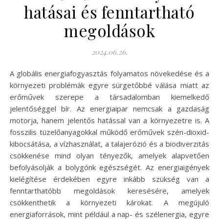
hatásai és fenntartható
megoldások
2024.06.26.
A globális energiafogyasztás folyamatos növekedése és a
környezeti problémák egyre sürgetőbbé válása miatt az
erőművek szerepe a társadalomban kiemelkedő
jelentőséggel bír. Az energiaipar nemcsak a gazdaság
motorja, hanem jelentős hatással van a környezetre is. A
fosszilis tüzelőanyagokkal működő erőművek szén-dioxid-
kibocsátása, a vízhasználat, a talajerózió és a biodiverzitás
csökkenése mind olyan tényezők, amelyek alapvetően
befolyásolják a bolygónk egészségét. Az energiaigények
kielégítése érdekében egyre inkább szükség van a
fenntarthatóbb megoldások keresésére, amelyek
csökkenthetik a környezeti károkat. A megújuló
energiaforrások, mint például a nap- és szélenergia, egyre