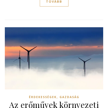
TOVÁBB
,
ÉRDEKESSÉGEK
GAZDASÁG
Az erőművek környezeti