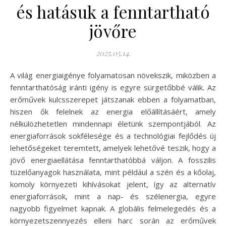
és hatásuk a fenntartható
jövőre
2025.05.14.
A világ energiaigénye folyamatosan növekszik, miközben a
fenntarthatóság iránti igény is egyre sürgetőbbé válik. Az
erőművek kulcsszerepet játszanak ebben a folyamatban,
hiszen ők felelnek az energia előállításáért, amely
nélkülözhetetlen mindennapi életünk szempontjából. Az
energiaforrások sokfélesége és a technológiai fejlődés új
lehetőségeket teremtett, amelyek lehetővé teszik, hogy a
jövő energiaellátása fenntarthatóbbá váljon. A fosszilis
tüzelőanyagok használata, mint például a szén és a kőolaj,
komoly környezeti kihívásokat jelent, így az alternatív
energiaforrások, mint a nap- és szélenergia, egyre
nagyobb figyelmet kapnak. A globális felmelegedés és a
környezetszennyezés elleni harc során az erőművek