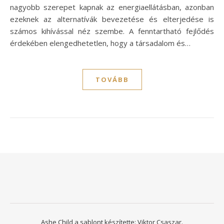
nagyobb szerepet kapnak az energiaellátásban, azonban
ezeknek az alternatívák bevezetése és elterjedése is
számos kihívással néz szembe. A fenntartható fejlődés
érdekében elengedhetetlen, hogy a társadalom és…
TOVÁBB
Ashe Child a sablont készítette:
Viktor Csaszar.