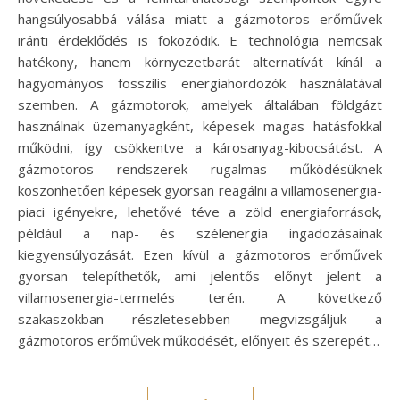
hangsúlyosabbá válása miatt a gázmotoros erőművek
iránti érdeklődés is fokozódik. E technológia nemcsak
hatékony, hanem környezetbarát alternatívát kínál a
hagyományos fosszilis energiahordozók használatával
szemben. A gázmotorok, amelyek általában földgázt
használnak üzemanyagként, képesek magas hatásfokkal
működni, így csökkentve a károsanyag-kibocsátást. A
gázmotoros rendszerek rugalmas működésüknek
köszönhetően képesek gyorsan reagálni a villamosenergia-
piaci igényekre, lehetővé téve a zöld energiaforrások,
például a nap- és szélenergia ingadozásainak
kiegyensúlyozását. Ezen kívül a gázmotoros erőművek
gyorsan telepíthetők, ami jelentős előnyt jelent a
villamosenergia-termelés terén. A következő
szakaszokban részletesebben megvizsgáljuk a
gázmotoros erőművek működését, előnyeit és szerepét…