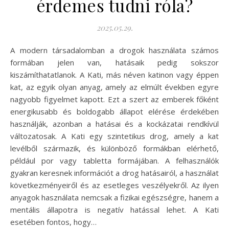
érdemes tudni róla?
2025.05.29.
A modern társadalomban a drogok használata számos
formában jelen van, hatásaik pedig sokszor
kiszámíthatatlanok. A Kati, más néven katinon vagy éppen
kat, az egyik olyan anyag, amely az elmúlt években egyre
nagyobb figyelmet kapott. Ezt a szert az emberek főként
energikusabb és boldogabb állapot elérése érdekében
használják, azonban a hatásai és a kockázatai rendkívül
változatosak. A Kati egy szintetikus drog, amely a kat
levélből származik, és különböző formákban elérhető,
például por vagy tabletta formájában. A felhasználók
gyakran keresnek információt a drog hatásairól, a használat
következményeiről és az esetleges veszélyekről. Az ilyen
anyagok használata nemcsak a fizikai egészségre, hanem a
mentális állapotra is negatív hatással lehet. A Kati
esetében fontos, hogy…