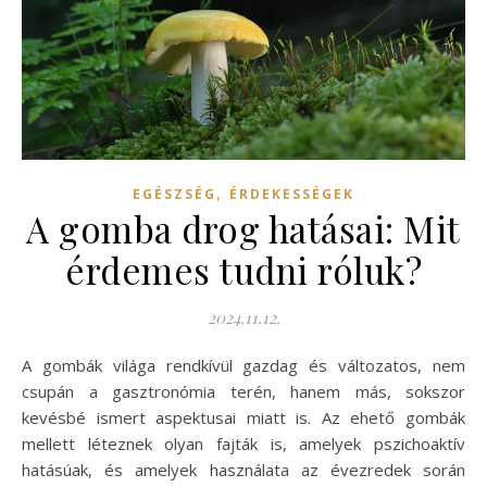
,
EGÉSZSÉG
ÉRDEKESSÉGEK
A gomba drog hatásai: Mit
érdemes tudni róluk?
2024.11.12.
A gombák világa rendkívül gazdag és változatos, nem
csupán a gasztronómia terén, hanem más, sokszor
kevésbé ismert aspektusai miatt is. Az ehető gombák
mellett léteznek olyan fajták is, amelyek pszichoaktív
hatásúak, és amelyek használata az évezredek során