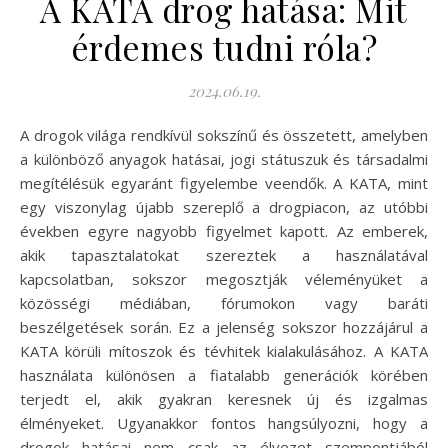
A KATA drog hatása: Mit
érdemes tudni róla?
2024.06.19.
A drogok világa rendkívül sokszínű és összetett, amelyben
a különböző anyagok hatásai, jogi státuszuk és társadalmi
megítélésük egyaránt figyelembe veendők. A KATA, mint
egy viszonylag újabb szereplő a drogpiacon, az utóbbi
években egyre nagyobb figyelmet kapott. Az emberek,
akik tapasztalatokat szereztek a használatával
kapcsolatban, sokszor megosztják véleményüket a
közösségi médiában, fórumokon vagy baráti
beszélgetések során. Ez a jelenség sokszor hozzájárul a
KATA körüli mítoszok és tévhitek kialakulásához. A KATA
használata különösen a fiatalabb generációk körében
terjedt el, akik gyakran keresnek új és izgalmas
élményeket. Ugyanakkor fontos hangsúlyozni, hogy a
drogok hatásai nem csak az élvezet szempontjából