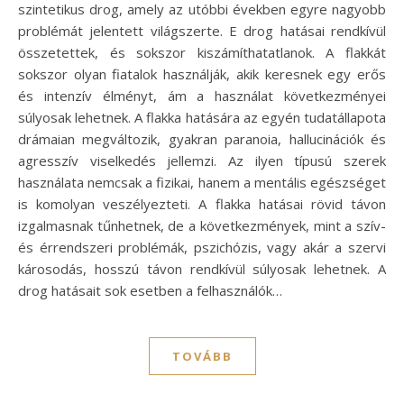
szintetikus drog, amely az utóbbi években egyre nagyobb
problémát jelentett világszerte. E drog hatásai rendkívül
összetettek, és sokszor kiszámíthatatlanok. A flakkát
sokszor olyan fiatalok használják, akik keresnek egy erős
és intenzív élményt, ám a használat következményei
súlyosak lehetnek. A flakka hatására az egyén tudatállapota
drámaian megváltozik, gyakran paranoia, hallucinációk és
agresszív viselkedés jellemzi. Az ilyen típusú szerek
használata nemcsak a fizikai, hanem a mentális egészséget
is komolyan veszélyezteti. A flakka hatásai rövid távon
izgalmasnak tűnhetnek, de a következmények, mint a szív-
és érrendszeri problémák, pszichózis, vagy akár a szervi
károsodás, hosszú távon rendkívül súlyosak lehetnek. A
drog hatásait sok esetben a felhasználók…
TOVÁBB