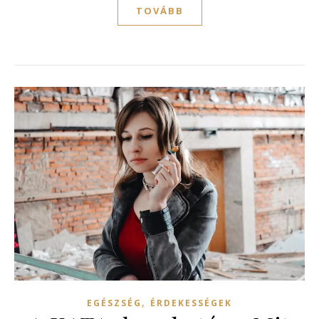
TOVÁBB
,
EGÉSZSÉG
ÉRDEKESSÉGEK