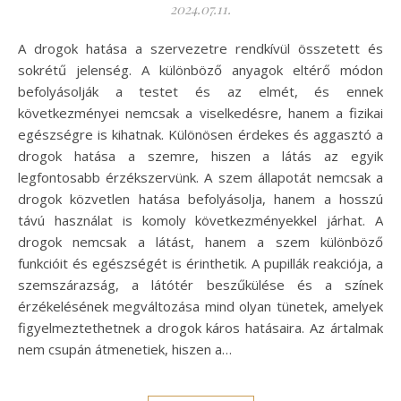
2024.07.11.
A drogok hatása a szervezetre rendkívül összetett és
sokrétű jelenség. A különböző anyagok eltérő módon
befolyásolják a testet és az elmét, és ennek
következményei nemcsak a viselkedésre, hanem a fizikai
egészségre is kihatnak. Különösen érdekes és aggasztó a
drogok hatása a szemre, hiszen a látás az egyik
legfontosabb érzékszervünk. A szem állapotát nemcsak a
drogok közvetlen hatása befolyásolja, hanem a hosszú
távú használat is komoly következményekkel járhat. A
drogok nemcsak a látást, hanem a szem különböző
funkcióit és egészségét is érinthetik. A pupillák reakciója, a
szemszárazság, a látótér beszűkülése és a színek
érzékelésének megváltozása mind olyan tünetek, amelyek
figyelmeztethetnek a drogok káros hatásaira. Az ártalmak
nem csupán átmenetiek, hiszen a…