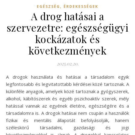
,
EGÉSZSÉG
ÉRDEKESSÉGEK
A drog hatásai a
szervezetre: egészségügyi
kockázatok és
következmények
2025.02.20.
A drogok használata és hatásai a társadalom egyik
legfontosabb és legvitatottabb kérdései közé tartoznak. A
különféle anyagok, amelyek közé tartoznak a gyógyszerek,
alkohol, kábítószerek és egyéb pszichoaktív szerek, mély
hatással vannak az egyének életére, egészségére és a
társadalomra is. A drogok hatásai nem csupán a használók
fizikai és mentális állapotát befolyásolják, hanem
széleskörű társadalmi, gazdasági és jogi
következményekkel is járnak. A drogokkal kapcsolatos