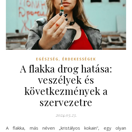
,
EGÉSZSÉG
ÉRDEKESSÉGEK
A flakka drog hatása:
veszélyek és
következmények a
szervezetre
2024.03.23.
A flakka, más néven „kristályos kokain”, egy olyan