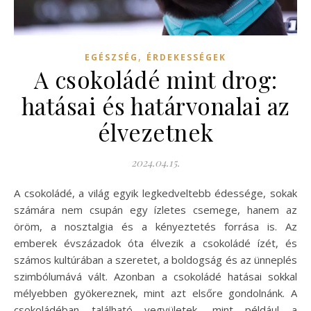
,
EGÉSZSÉG
ÉRDEKESSÉGEK
A csokoládé mint drog:
hatásai és határvonalai az
élvezetnek
2024.04.15.
A csokoládé, a világ egyik legkedveltebb édessége, sokak
számára nem csupán egy ízletes csemege, hanem az
öröm, a nosztalgia és a kényeztetés forrása is. Az
emberek évszázadok óta élvezik a csokoládé ízét, és
számos kultúrában a szeretet, a boldogság és az ünneplés
szimbólumává vált. Azonban a csokoládé hatásai sokkal
mélyebben gyökereznek, mint azt elsőre gondolnánk. A
csokoládéban található vegyületek, mint például a