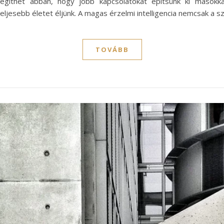
e segíthet abban, hogy jobb kapcsolatokat építsünk ki mások
ljesebb életet éljünk. A magas érzelmi intelligencia nemcsak a 
TOVÁBB