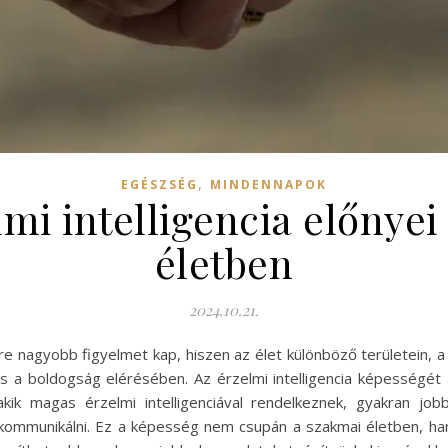
,
EGÉSZSÉG
MINDENNAPOK
mi intelligencia előnye
életben
2024.10.21.
yre nagyobb figyelmet kap, hiszen az élet különböző területein,
 és a boldogság elérésében. Az érzelmi intelligencia képességé
ik magas érzelmi intelligenciával rendelkeznek, gyakran job
mmunikálni. Ez a képesség nem csupán a szakmai életben, han