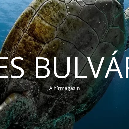
ES BULVÁ
A hírmagazin