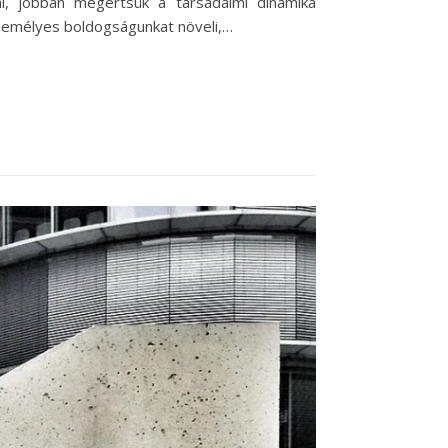
kal, jobban megértsük a társadalmi dinamika
személyes boldogságunkat növeli,…