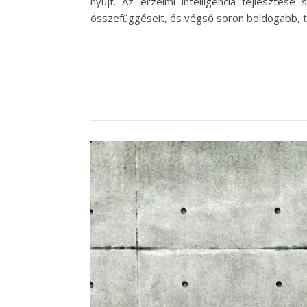
nyújt. Az érzelmi intelligencia fejlesztés
összefüggéseit, és végső soron boldogabb, te