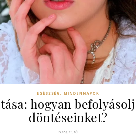
,
EGÉSZSÉG
MINDENNAPOK
atása: hogyan befolyásolj
döntéseinket?
2024.12.16.