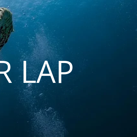
R LAP