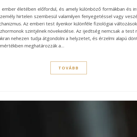
ember életében előfordul, és amely különböző formákban és inte
zemély hirtelen szembesül valamilyen fenyegetéssel vagy veszéll
echanizmus. Az emberi test ilyenkor különféle fiziológiai változás
zhormonok szintjének növekedése. Az ijedtség nemcsak a test r
gyakran nehezen tudja átgondolni a helyzetet, és érzelmi alapú dö
gymértékben meghatározzák a…
TOVÁBB