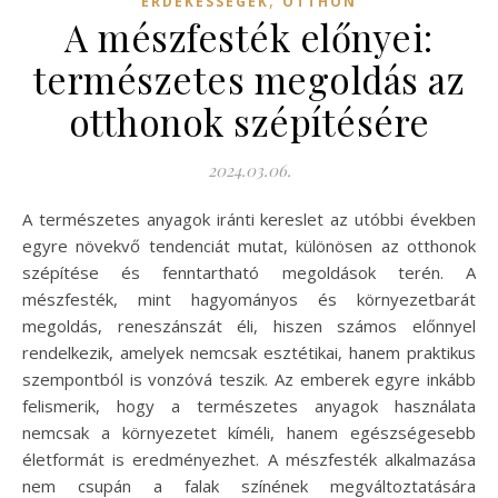
ÉRDEKESSÉGEK
OTTHON
A mészfesték előnyei:
természetes megoldás az
otthonok szépítésére
2024.03.06.
A természetes anyagok iránti kereslet az utóbbi években
egyre növekvő tendenciát mutat, különösen az otthonok
szépítése és fenntartható megoldások terén. A
mészfesték, mint hagyományos és környezetbarát
megoldás, reneszánszát éli, hiszen számos előnnyel
rendelkezik, amelyek nemcsak esztétikai, hanem praktikus
szempontból is vonzóvá teszik. Az emberek egyre inkább
felismerik, hogy a természetes anyagok használata
nemcsak a környezetet kíméli, hanem egészségesebb
életformát is eredményezhet. A mészfesték alkalmazása
nem csupán a falak színének megváltoztatására