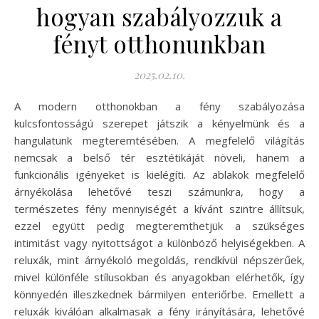
hogyan szabályozzuk a
fényt otthonunkban
2025.02.10.
A modern otthonokban a fény szabályozása
kulcsfontosságú szerepet játszik a kényelmünk és a
hangulatunk megteremtésében. A megfelelő világítás
nemcsak a belső tér esztétikáját növeli, hanem a
funkcionális igényeket is kielégíti. Az ablakok megfelelő
árnyékolása lehetővé teszi számunkra, hogy a
természetes fény mennyiségét a kívánt szintre állítsuk,
ezzel együtt pedig megteremthetjük a szükséges
intimitást vagy nyitottságot a különböző helyiségekben. A
reluxák, mint árnyékoló megoldás, rendkívül népszerűek,
mivel különféle stílusokban és anyagokban elérhetők, így
könnyedén illeszkednek bármilyen enteriőrbe. Emellett a
reluxák kiválóan alkalmasak a fény irányítására, lehetővé