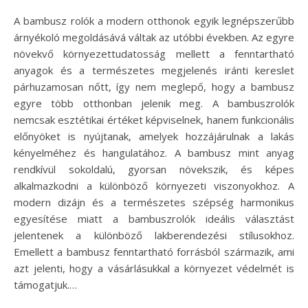
A bambusz rolók a modern otthonok egyik legnépszerűbb
árnyékoló megoldásává váltak az utóbbi években. Az egyre
növekvő környezettudatosság mellett a fenntartható
anyagok és a természetes megjelenés iránti kereslet
párhuzamosan nőtt, így nem meglepő, hogy a bambusz
egyre több otthonban jelenik meg. A bambuszrolók
nemcsak esztétikai értéket képviselnek, hanem funkcionális
előnyöket is nyújtanak, amelyek hozzájárulnak a lakás
kényelméhez és hangulatához. A bambusz mint anyag
rendkívül sokoldalú, gyorsan növekszik, és képes
alkalmazkodni a különböző környezeti viszonyokhoz. A
modern dizájn és a természetes szépség harmonikus
egyesítése miatt a bambuszrolók ideális választást
jelentenek a különböző lakberendezési stílusokhoz.
Emellett a bambusz fenntartható forrásból származik, ami
azt jelenti, hogy a vásárlásukkal a környezet védelmét is
támogatjuk.…