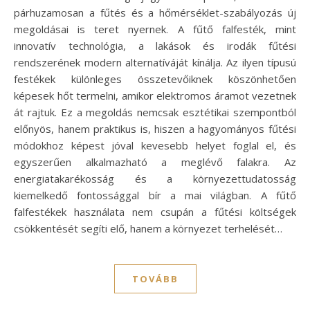
párhuzamosan a fűtés és a hőmérséklet-szabályozás új
megoldásai is teret nyernek. A fűtő falfesték, mint
innovatív technológia, a lakások és irodák fűtési
rendszerének modern alternatíváját kínálja. Az ilyen típusú
festékek különleges összetevőiknek köszönhetően
képesek hőt termelni, amikor elektromos áramot vezetnek
át rajtuk. Ez a megoldás nemcsak esztétikai szempontból
előnyös, hanem praktikus is, hiszen a hagyományos fűtési
módokhoz képest jóval kevesebb helyet foglal el, és
egyszerűen alkalmazható a meglévő falakra. Az
energiatakarékosság és a környezettudatosság
kiemelkedő fontossággal bír a mai világban. A fűtő
falfestékek használata nem csupán a fűtési költségek
csökkentését segíti elő, hanem a környezet terhelését…
TOVÁBB