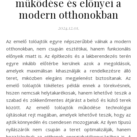
működése és előnyei a
modern otthonokban
2024.12.01.
Az emelő tolóajtók egyre népszerűbbé válnak a modern
otthonokban, nem csupán esztétikai, hanem funkcionális
előnyeik miatt is. Az építkezés és a lakberendezés terén
egyre inkább előtérbe kerülnek azok a megoldások,
amelyek maximálisan kihasználják a rendelkezésre álló
teret, miközben elegáns megjelenést biztosítanak. Az
emelő tolóajtók tökéletes példái ennek a törekvésnek,
hiszen nemcsak helytakarékosak, hanem lehetővé teszik a
szabad és zökkenőmentes átjárást a belső és külső terek
között. Az emelő tolóajtók működése technológiai
újításokat rejt magában, amelyek lehetővé teszik, hogy az
ajtók könnyedén és csendesen mozogjanak. Az ilyen típusú
nyílászárók nem csupán a teret optimalizálják, hanem
hozzájárulnak az otthonok energiahatékonyságához is. A