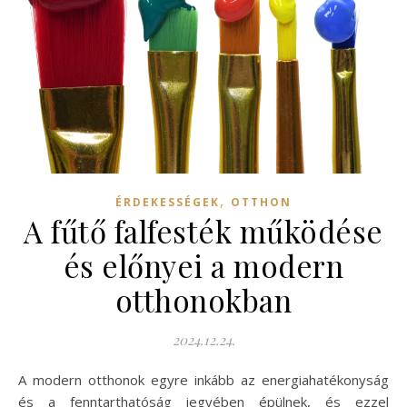
,
ÉRDEKESSÉGEK
OTTHON
A fűtő falfesték működése
és előnyei a modern
otthonokban
2024.12.24.
A modern otthonok egyre inkább az energiahatékonyság
és a fenntarthatóság jegyében épülnek, és ezzel