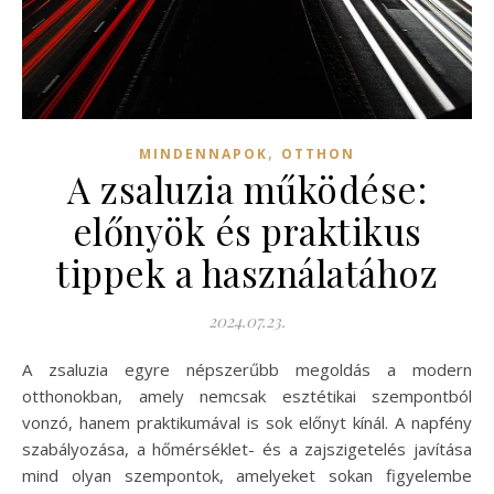
,
MINDENNAPOK
OTTHON
A zsaluzia működése:
előnyök és praktikus
tippek a használatához
2024.07.23.
A zsaluzia egyre népszerűbb megoldás a modern
otthonokban, amely nemcsak esztétikai szempontból
vonzó, hanem praktikumával is sok előnyt kínál. A napfény
szabályozása, a hőmérséklet- és a zajszigetelés javítása
mind olyan szempontok, amelyeket sokan figyelembe