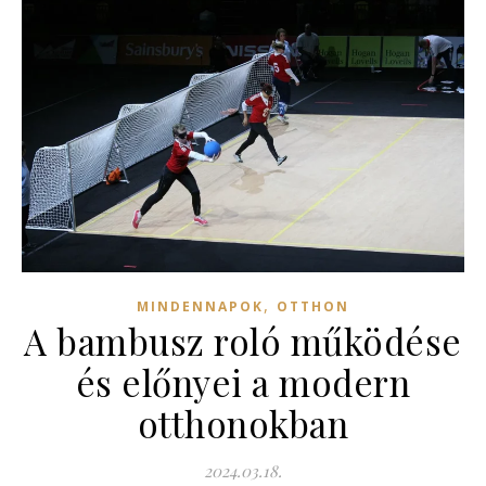
,
MINDENNAPOK
OTTHON
A bambusz roló működése
és előnyei a modern
otthonokban
2024.03.18.