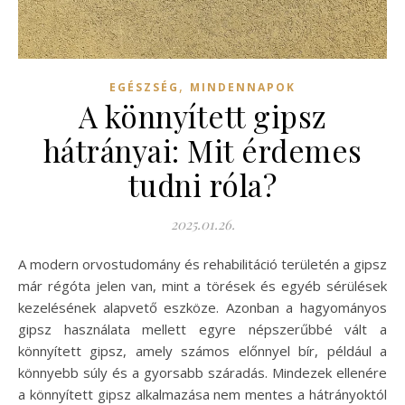
,
EGÉSZSÉG
MINDENNAPOK
A könnyített gipsz
hátrányai: Mit érdemes
tudni róla?
2025.01.26.
A modern orvostudomány és rehabilitáció területén a gipsz
már régóta jelen van, mint a törések és egyéb sérülések
kezelésének alapvető eszköze. Azonban a hagyományos
gipsz használata mellett egyre népszerűbbé vált a
könnyített gipsz, amely számos előnnyel bír, például a
könnyebb súly és a gyorsabb száradás. Mindezek ellenére
a könnyített gipsz alkalmazása nem mentes a hátrányoktól