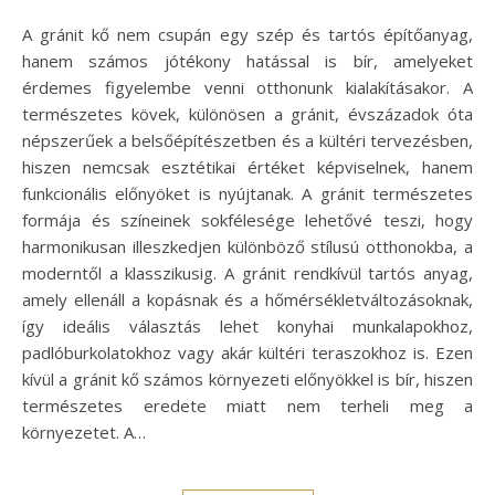
A gránit kő nem csupán egy szép és tartós építőanyag,
hanem számos jótékony hatással is bír, amelyeket
érdemes figyelembe venni otthonunk kialakításakor. A
természetes kövek, különösen a gránit, évszázadok óta
népszerűek a belsőépítészetben és a kültéri tervezésben,
hiszen nemcsak esztétikai értéket képviselnek, hanem
funkcionális előnyöket is nyújtanak. A gránit természetes
formája és színeinek sokfélesége lehetővé teszi, hogy
harmonikusan illeszkedjen különböző stílusú otthonokba, a
moderntől a klasszikusig. A gránit rendkívül tartós anyag,
amely ellenáll a kopásnak és a hőmérsékletváltozásoknak,
így ideális választás lehet konyhai munkalapokhoz,
padlóburkolatokhoz vagy akár kültéri teraszokhoz is. Ezen
kívül a gránit kő számos környezeti előnyökkel is bír, hiszen
természetes eredete miatt nem terheli meg a
környezetet. A…