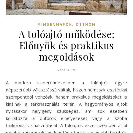
,
MINDENNAPOK
OTTHON
A tolóajtó működése:
Előnyök és praktikus
megoldások
2024.10.20.
A modern lakberendezésben a tolóajtók egyre
népszerűbb választássá váltak, hiszen nemcsak esztétikai
szempontból vonzóak, hanem praktikus megoldásokat is
kínálnak a térkihasználás terén. A hagyományos ajtók
nyitásakor helyigény szükséges, ami sok esetben
korlátozza a bútorok elhelyezését vagy a szoba
funkcionális kihasználását. A tolóajtók ezzel szemben a fal
mentén mozognak, így lehetővé teszik a nagyobb teret és