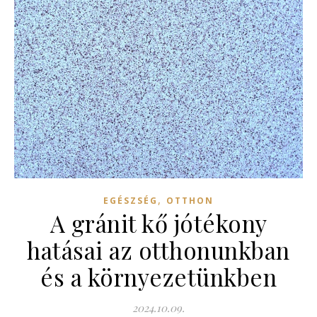
,
EGÉSZSÉG
OTTHON
A gránit kő jótékony
hatásai az otthonunkban
és a környezetünkben
2024.10.09.