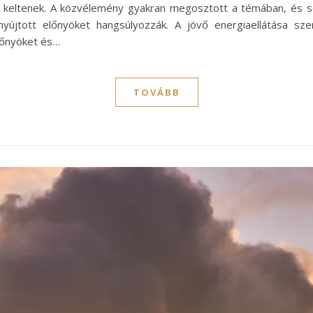
t keltenek. A közvélemény gyakran megosztott a témában, és 
nyújtott előnyöket hangsúlyozzák. A jövő energiaellátása sz
lőnyöket és…
TOVÁBB