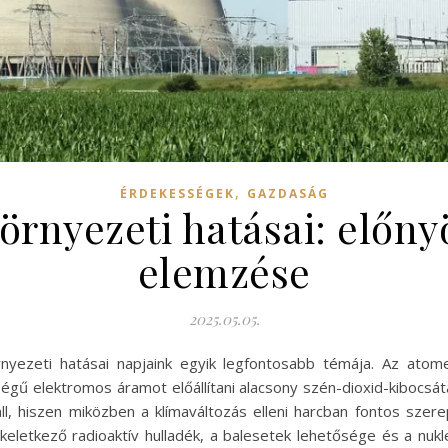
,
ÉRDEKESSÉGEK
GAZDASÁG
rnyezeti hatásai: előny
elemzése
2025.05.05.
rnyezeti hatásai napjaink egyik legfontosabb témája. Az ato
ű elektromos áramot előállítani alacsony szén-dioxid-kibocsátás
áll, hiszen miközben a klímaváltozás elleni harcban fontos sze
etkező radioaktív hulladék, a balesetek lehetősége és a nukl