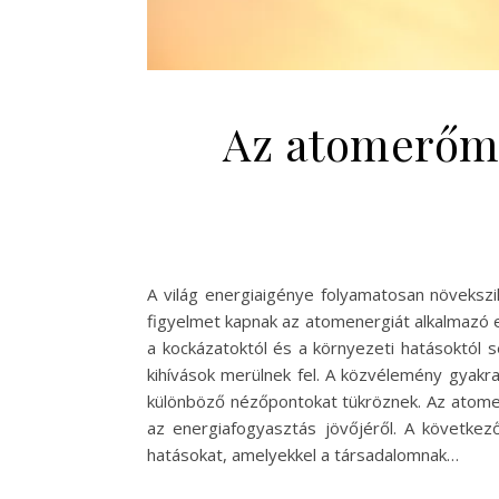
Az atomerőmű
A világ energiaigénye folyamatosan növekszi
figyelmet kapnak az atomenergiát alkalmazó
a kockázatoktól és a környezeti hatásoktól s
kihívások merülnek fel. A közvélemény gyakr
különböző nézőpontokat tükröznek. Az atom
az energiafogyasztás jövőjéről. A követke
hatásokat, amelyekkel a társadalomnak…