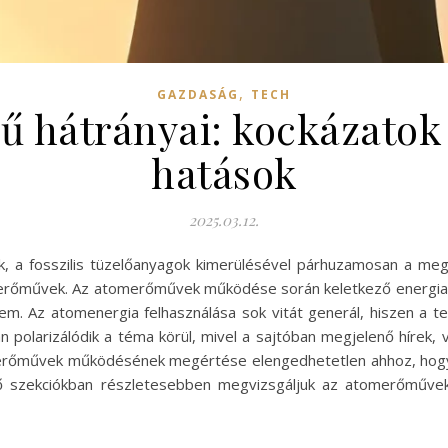
,
GAZDASÁG
TECH
 hátrányai: kockázatok 
hatások
2025.03.12.
k, a fosszilis tüzelőanyagok kimerülésével párhuzamosan a me
 erőművek. Az atomerőművek működése során keletkező energia
em. Az atomenergia felhasználása sok vitát generál, hiszen a t
an polarizálódik a téma körül, mivel a sajtóban megjelenő hírek
erőművek működésének megértése elengedhetetlen ahhoz, hogy
ző szekciókban részletesebben megvizsgáljuk az atomerőművek 