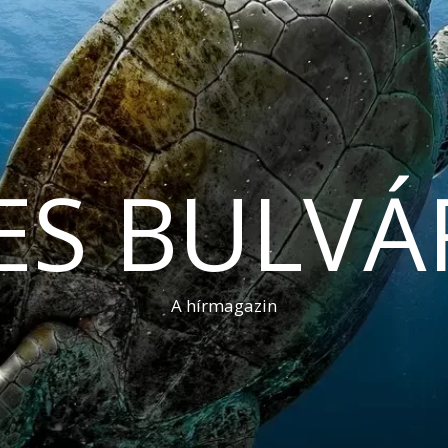
ES BULVÁ
A hírmagazin