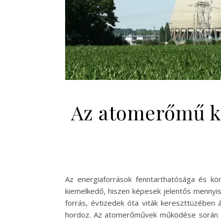
Az atomerőmű kö
Az energiaforrások fenntarthatósága és kö
kiemelkedő, hiszen képesek jelentős mennyiség
forrás, évtizedek óta viták kereszttüzében 
hordoz. Az atomerőművek működése során kel