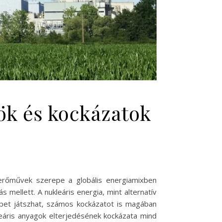
ök és kockázatok
merőművek szerepe a globális energiamixben
 mellett. A nukleáris energia, mint alternatív
repet játszhat, számos kockázatot is magában
eáris anyagok elterjedésének kockázata mind