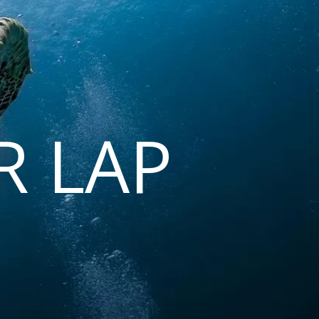
R LAP