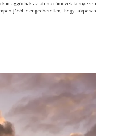
sokan aggódnak az atomerőművek környezeti
empontjából elengedhetetlen, hogy alaposan