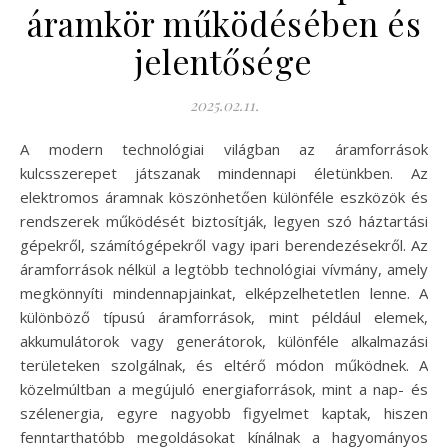
áramkör működésében és
jelentősége
2025.02.11.
A modern technológiai világban az áramforrások
kulcsszerepet játszanak mindennapi életünkben. Az
elektromos áramnak köszönhetően különféle eszközök és
rendszerek működését biztosítják, legyen szó háztartási
gépekről, számítógépekről vagy ipari berendezésekről. Az
áramforrások nélkül a legtöbb technológiai vívmány, amely
megkönnyíti mindennapjainkat, elképzelhetetlen lenne. A
különböző típusú áramforrások, mint például elemek,
akkumulátorok vagy generátorok, különféle alkalmazási
területeken szolgálnak, és eltérő módon működnek. A
közelmúltban a megújuló energiaforrások, mint a nap- és
szélenergia, egyre nagyobb figyelmet kaptak, hiszen
fenntarthatóbb megoldásokat kínálnak a hagyományos