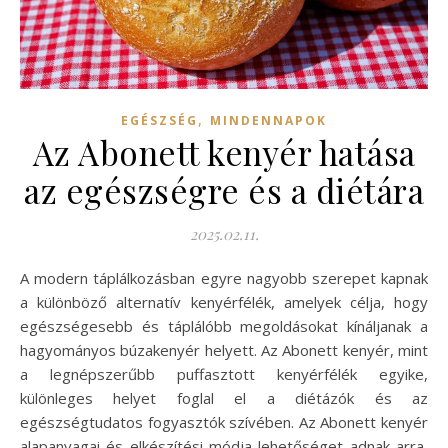
,
EGÉSZSÉG
MINDENNAPOK
Az Abonett kenyér hatása
az egészségre és a diétára
2025.02.11.
A modern táplálkozásban egyre nagyobb szerepet kapnak
a különböző alternatív kenyérfélék, amelyek célja, hogy
egészségesebb és táplálóbb megoldásokat kínáljanak a
hagyományos búzakenyér helyett. Az Abonett kenyér, mint
a legnépszerűbb puffasztott kenyérfélék egyike,
különleges helyet foglal el a diétázók és az
egészségtudatos fogyasztók szívében. Az Abonett kenyér
alapanyagai és elkészítési módja lehetőséget adnak arra,