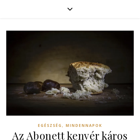
,
EGÉSZSÉG
MINDENNAPOK
Az Abonett kenyér káros