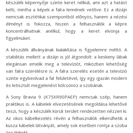
készülék képernyője szinte keret nélküli, ami azt a hatást
kelti, mintha a képek a falra lennének vetítve. Ez a dizájn
nemcsak esztétikai szempontból előnyös, hanem a nézési
élményt is fokozza, hiszen a felhasználók a képre
koncentrálhatnak anélkül, hogy a keret elvonja a
figyelmüket.
A készülék állványának kialakítása is figyelemre méltó. A
stabilitás mellett a dizájn is jól átgondolt: a keskeny lábak
elegánsan emelik meg a televíziót, miközben lehetőség
van falra szerelésre is. A falra szerelés esetén a televízió
szinte egybeolvad a fal felületével, így egy igazán modern
és letisztult megjelenést kölcsönöz a szobának.
A Sony Bravia 9 (K75XR90PAEP) nemcsak szép, hanem
praktikus is. A kábelek elvezetésének megoldása lehetővé
teszi, hogy a készülék körüli terület rendezetten nézzen ki.
Az okos kábelkezelés révén a felhasználók elkerülhetik a
kusza kábelek látványát, amely sok esetben rontja a szoba
összképét.