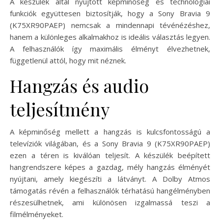
A készülék által nyújtott képminőség és technológiai
funkciók együttesen biztosítják, hogy a Sony Bravia 9
(K75XR90PAEP) nemcsak a mindennapi tévénézéshez,
hanem a különleges alkalmakhoz is ideális választás legyen.
A felhasználók így maximális élményt élvezhetnek,
függetlenül attól, hogy mit néznek.
Hangzás és audio
teljesítmény
A képminőség mellett a hangzás is kulcsfontosságú a
televíziók világában, és a Sony Bravia 9 (K75XR90PAEP)
ezen a téren is kiválóan teljesít. A készülék beépített
hangrendszere képes a gazdag, mély hangzás élményét
nyújtani, amely kiegészíti a látványt. A Dolby Atmos
támogatás révén a felhasználók térhatású hangélményben
részesülhetnek, ami különösen izgalmassá teszi a
filmélményeket.