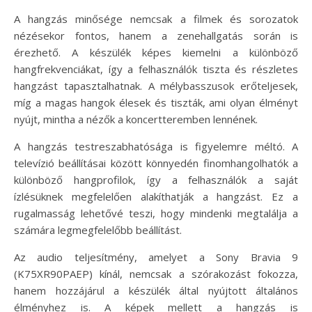
A hangzás minősége nemcsak a filmek és sorozatok
nézésekor fontos, hanem a zenehallgatás során is
érezhető. A készülék képes kiemelni a különböző
hangfrekvenciákat, így a felhasználók tiszta és részletes
hangzást tapasztalhatnak. A mélybasszusok erőteljesek,
míg a magas hangok élesek és tiszták, ami olyan élményt
nyújt, mintha a nézők a koncertteremben lennének.
A hangzás testreszabhatósága is figyelemre méltó. A
televízió beállításai között könnyedén finomhangolhatók a
különböző hangprofilok, így a felhasználók a saját
ízlésüknek megfelelően alakíthatják a hangzást. Ez a
rugalmasság lehetővé teszi, hogy mindenki megtalálja a
számára legmegfelelőbb beállítást.
Az audio teljesítmény, amelyet a Sony Bravia 9
(K75XR90PAEP) kínál, nemcsak a szórakozást fokozza,
hanem hozzájárul a készülék által nyújtott általános
élményhez is. A képek mellett a hangzás is