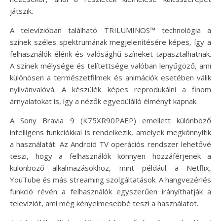
játszik.
A televízióban található TRILUMINOS™ technológia a
színek széles spektrumának megjelenítésére képes, így a
felhasználók élénk és valósághű színeket tapasztalhatnak.
A színek mélysége és telítettsége valóban lenyűgöző, ami
különösen a természetfilmek és animációk esetében válik
nyilvánvalóvá. A készülék képes reprodukálni a finom
árnyalatokat is, így a nézők egyedülálló élményt kapnak.
A Sony Bravia 9 (K75XR90PAEP) emellett különböző
intelligens funkciókkal is rendelkezik, amelyek megkönnyítik
a használatát. Az Android TV operációs rendszer lehetővé
teszi, hogy a felhasználók könnyen hozzáférjenek a
különböző alkalmazásokhoz, mint például a Netflix,
YouTube és más streaming szolgáltatások. A hangvezérlés
funkció révén a felhasználók egyszerűen irányíthatják a
televíziót, ami még kényelmesebbé teszi a használatot.