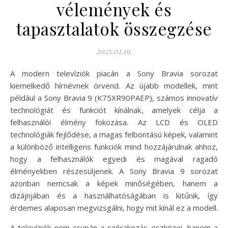
vélemények és
tapasztalatok összegzése
2025.02.19.
A modern televíziók piacán a Sony Bravia sorozat
kiemelkedő hírnévnek örvend. Az újabb modellek, mint
például a Sony Bravia 9 (K75XR90PAEP), számos innovatív
technológiát és funkciót kínálnak, amelyek célja a
felhasználói élmény fokozása. Az LCD és OLED
technológiák fejlődése, a magas felbontású képek, valamint
a különböző intelligens funkciók mind hozzájárulnak ahhoz,
hogy a felhasználók egyedi és magával ragadó
élményekben részesüljenek. A Sony Bravia 9 sorozat
azonban nemcsak a képek minőségében, hanem a
dizájnjában és a használhatóságában is kitűnik, így
érdemes alaposan megvizsgálni, hogy mit kínál ez a modell.
A televíziók nem csupán a szórakozás eszközei, hanem a