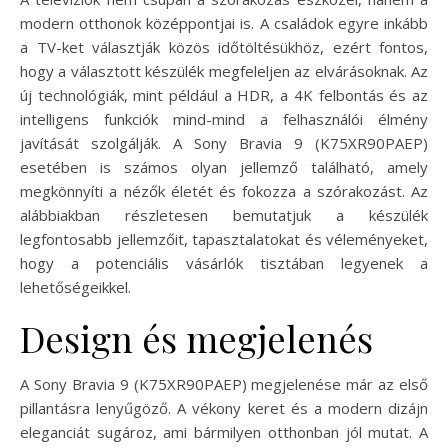
modern otthonok középpontjai is. A családok egyre inkább
a TV-ket választják közös időtöltésükhöz, ezért fontos,
hogy a választott készülék megfeleljen az elvárásoknak. Az
új technológiák, mint például a HDR, a 4K felbontás és az
intelligens funkciók mind-mind a felhasználói élmény
javítását szolgálják. A Sony Bravia 9 (K75XR90PAEP)
esetében is számos olyan jellemző található, amely
megkönnyíti a nézők életét és fokozza a szórakozást. Az
alábbiakban részletesen bemutatjuk a készülék
legfontosabb jellemzőit, tapasztalatokat és véleményeket,
hogy a potenciális vásárlók tisztában legyenek a
lehetőségeikkel.
Design és megjelenés
A Sony Bravia 9 (K75XR90PAEP) megjelenése már az első
pillantásra lenyűgöző. A vékony keret és a modern dizájn
eleganciát sugároz, ami bármilyen otthonban jól mutat. A