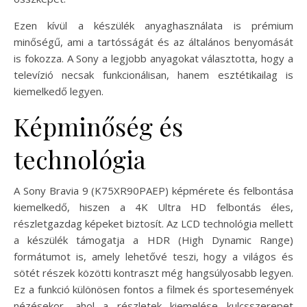
Ezen kívül a készülék anyaghasználata is prémium
minőségű, ami a tartósságát és az általános benyomását
is fokozza. A Sony a legjobb anyagokat választotta, hogy a
televízió necsak funkcionálisan, hanem esztétikailag is
kiemelkedő legyen.
Képminőség és
technológia
A Sony Bravia 9 (K75XR90PAEP) képmérete és felbontása
kiemelkedő, hiszen a 4K Ultra HD felbontás éles,
részletgazdag képeket biztosít. Az LCD technológia mellett
a készülék támogatja a HDR (High Dynamic Range)
formátumot is, amely lehetővé teszi, hogy a világos és
sötét részek közötti kontraszt még hangsúlyosabb legyen.
Ez a funkció különösen fontos a filmek és sportesemények
nézésekor, ahol a részletek kiemelése kulcsszerepet