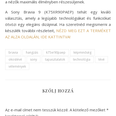
a nézők maximális élményben részesüljenek.
A Sony Bravia 9 (K75XR90PAEP) tehát egy kiváló
választás, amely a legújabb technológiákat és funkciókat
ötvözi egy elegáns dizájnnal. Ha szeretnéd megismerni a
készülék további részleteit,
NÉZD MEG EZT A TERMÉKET
AZ ALZA OLDALÁN, IDE KATTINTVA!
bravia
hangzás
k75xr90paep
képminőség
okostévé
sony
tapasztalatok
technológia
tévé
vélemények
SZÓLJ HOZZÁ
Az e-mail címet nem tesszük közzé.
A kötelező mezőket
*