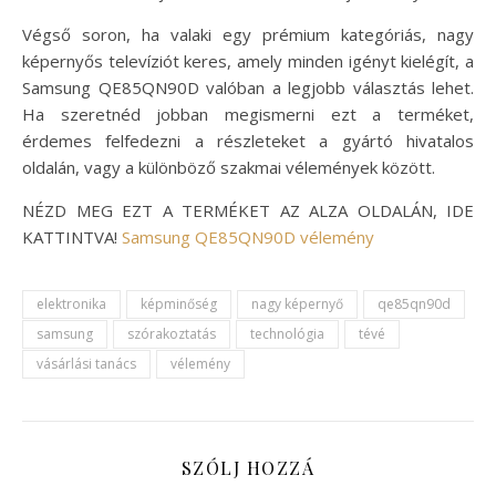
Végső soron, ha valaki egy prémium kategóriás, nagy
képernyős televíziót keres, amely minden igényt kielégít, a
Samsung QE85QN90D valóban a legjobb választás lehet.
Ha szeretnéd jobban megismerni ezt a terméket,
érdemes felfedezni a részleteket a gyártó hivatalos
oldalán, vagy a különböző szakmai vélemények között.
NÉZD MEG EZT A TERMÉKET AZ ALZA OLDALÁN, IDE
KATTINTVA!
Samsung QE85QN90D vélemény
elektronika
képminőség
nagy képernyő
qe85qn90d
samsung
szórakoztatás
technológia
tévé
vásárlási tanács
vélemény
SZÓLJ HOZZÁ