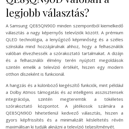
legjobb választás?
A Samsung QE85QN90D minden szempontból kiemelkedő
választás a nagy képernyős televíziók között. A prémium
QLED technológia, a lenyűgöző képminőség és a széles
színskála mind hozzájárulnak ahhoz, hogy a felhasználók
valóban élvezhessék a szórakoztató tartalmakat. A dizájn
és a felhasználói élmény terén nyújtott megoldások
szintén emelik a televízió értékét, hiszen egy modern
otthon díszeként is funkcionál.
A hangzás és a különböző kiegészítő funkciók, mint például
a Dolby Atmos támogatás és az intelligens asszisztensek
integrációja, szintén megteremtik a tökéletes
szórakoztató központot. A játékosok számára a
QE85QN90D hihetetlenül kedvező választás, hiszen a
gyors képfrissítés és a minimalizált késleltetés révén
maximálisan ki tudják aknázni a televízió teljesítményét.