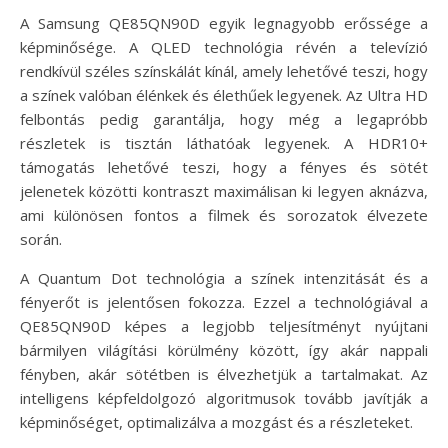
A Samsung QE85QN90D egyik legnagyobb erőssége a
képminősége. A QLED technológia révén a televízió
rendkívül széles színskálát kínál, amely lehetővé teszi, hogy
a színek valóban élénkek és élethűek legyenek. Az Ultra HD
felbontás pedig garantálja, hogy még a legapróbb
részletek is tisztán láthatóak legyenek. A HDR10+
támogatás lehetővé teszi, hogy a fényes és sötét
jelenetek közötti kontraszt maximálisan ki legyen aknázva,
ami különösen fontos a filmek és sorozatok élvezete
során.
A Quantum Dot technológia a színek intenzitását és a
fényerőt is jelentősen fokozza. Ezzel a technológiával a
QE85QN90D képes a legjobb teljesítményt nyújtani
bármilyen világítási körülmény között, így akár nappali
fényben, akár sötétben is élvezhetjük a tartalmakat. Az
intelligens képfeldolgozó algoritmusok tovább javítják a
képminőséget, optimalizálva a mozgást és a részleteket.