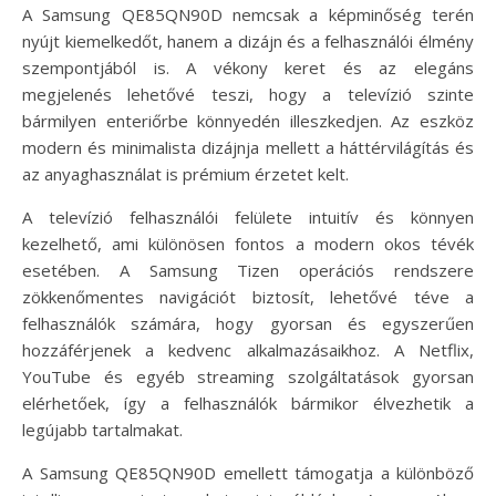
A Samsung QE85QN90D nemcsak a képminőség terén
nyújt kiemelkedőt, hanem a dizájn és a felhasználói élmény
szempontjából is. A vékony keret és az elegáns
megjelenés lehetővé teszi, hogy a televízió szinte
bármilyen enteriőrbe könnyedén illeszkedjen. Az eszköz
modern és minimalista dizájnja mellett a háttérvilágítás és
az anyaghasználat is prémium érzetet kelt.
A televízió felhasználói felülete intuitív és könnyen
kezelhető, ami különösen fontos a modern okos tévék
esetében. A Samsung Tizen operációs rendszere
zökkenőmentes navigációt biztosít, lehetővé téve a
felhasználók számára, hogy gyorsan és egyszerűen
hozzáférjenek a kedvenc alkalmazásaikhoz. A Netflix,
YouTube és egyéb streaming szolgáltatások gyorsan
elérhetőek, így a felhasználók bármikor élvezhetik a
legújabb tartalmakat.
A Samsung QE85QN90D emellett támogatja a különböző