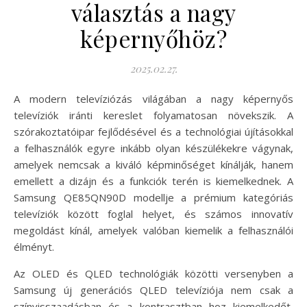
választás a nagy
képernyőhöz?
2025.02.27.
A modern televíziózás világában a nagy képernyős
televíziók iránti kereslet folyamatosan növekszik. A
szórakoztatóipar fejlődésével és a technológiai újításokkal
a felhasználók egyre inkább olyan készülékekre vágynak,
amelyek nemcsak a kiváló képminőséget kínálják, hanem
emellett a dizájn és a funkciók terén is kiemelkednek. A
Samsung QE85QN90D modellje a prémium kategóriás
televíziók között foglal helyet, és számos innovatív
megoldást kínál, amelyek valóban kiemelik a felhasználói
élményt.
Az OLED és QLED technológiák közötti versenyben a
Samsung új generációs QLED televíziója nem csak a
színvisszaadásban és a kontrasztban hoz kiemelkedőt,