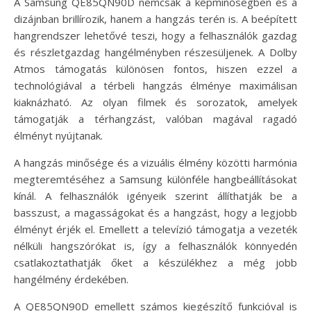
A Samsung QE85QN90D nemcsak a képminőségben és a
dizájnban brillírozik, hanem a hangzás terén is. A beépített
hangrendszer lehetővé teszi, hogy a felhasználók gazdag
és részletgazdag hangélményben részesüljenek. A Dolby
Atmos támogatás különösen fontos, hiszen ezzel a
technológiával a térbeli hangzás élménye maximálisan
kiaknázható. Az olyan filmek és sorozatok, amelyek
támogatják a térhangzást, valóban magával ragadó
élményt nyújtanak.
A hangzás minősége és a vizuális élmény közötti harmónia
megteremtéséhez a Samsung különféle hangbeállításokat
kínál. A felhasználók igényeik szerint állíthatják be a
basszust, a magasságokat és a hangzást, hogy a legjobb
élményt érjék el. Emellett a televízió támogatja a vezeték
nélküli hangszórókat is, így a felhasználók könnyedén
csatlakoztathatják őket a készülékhez a még jobb
hangélmény érdekében.
A QE85QN90D emellett számos kiegészítő funkcióval is