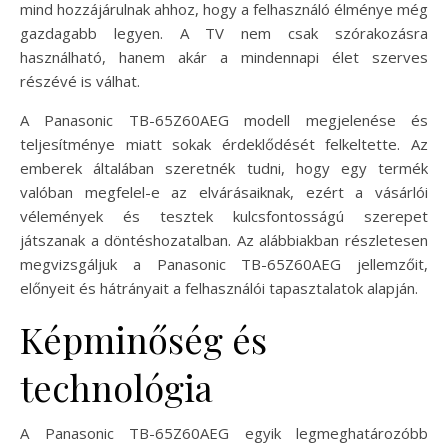
mind hozzájárulnak ahhoz, hogy a felhasználó élménye még
gazdagabb legyen. A TV nem csak szórakozásra
használható, hanem akár a mindennapi élet szerves
részévé is válhat.
A Panasonic TB-65Z60AEG modell megjelenése és
teljesítménye miatt sokak érdeklődését felkeltette. Az
emberek általában szeretnék tudni, hogy egy termék
valóban megfelel-e az elvárásaiknak, ezért a vásárlói
vélemények és tesztek kulcsfontosságú szerepet
játszanak a döntéshozatalban. Az alábbiakban részletesen
megvizsgáljuk a Panasonic TB-65Z60AEG jellemzőit,
előnyeit és hátrányait a felhasználói tapasztalatok alapján.
Képminőség és
technológia
A Panasonic TB-65Z60AEG egyik legmeghatározóbb