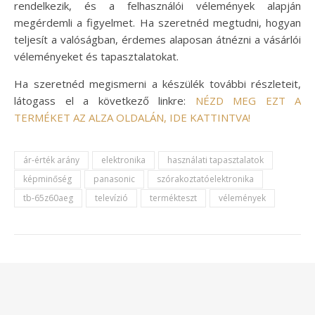
rendelkezik, és a felhasználói vélemények alapján
megérdemli a figyelmet. Ha szeretnéd megtudni, hogyan
teljesít a valóságban, érdemes alaposan átnézni a vásárlói
véleményeket és tapasztalatokat.
Ha szeretnéd megismerni a készülék további részleteit,
látogass el a következő linkre:
NÉZD MEG EZT A
TERMÉKET AZ ALZA OLDALÁN, IDE KATTINTVA!
ár-érték arány
elektronika
használati tapasztalatok
képminőség
panasonic
szórakoztatóelektronika
tb-65z60aeg
televízió
termékteszt
vélemények