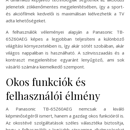
jelenetek zökkenőmentes megjelenítésében, így a sport-
és akciófilmek kedvelői is maximálisan kiélvezhetik a TV
adta lehetőségeket.
A felhasználók véleményei alapján a Panasonic TB-
65Z60AEG képes a legjobban teljesíteni a különböző
világítási környezetekben is, így akár sötét szobában, akár
világos nappaliban is használható. A színvisszaadás és a
kontraszt megjelenítése egyaránt lenyűgöző, ami sok
vásárló számára kiemelkedő szempont.
Okos funkciók és
felhasználói élmény
A Panasonic TB-65Z60AEG nemcsak a kiváló
képminőségéről ismert, hanem a gazdag okos funkcióiról is.
Az okostévé szolgáltatások széles választéka biztosítja,
hogy a felhasználók a legújabb streaming alkalmazásokat