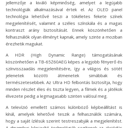
jellemzője a kiváló képminőség, amelyet a legújabb
technológiák alkalmazásával értek el. Az OLED panel
technológia lehetővé teszi a tökéletes fekete színek
megjelenítését, valamint a széles színskála és a magas
kontraszt arány biztosítását. Ennek köszönhetően a
felhasználók olyan élményt kapnak, amely szinte a moziban
érezhetik magukat.
A HDR (High Dynamic Range) támogatásának
köszönhetően a TB-65Z60AEG képes a legjobb fényerő és
színvisszaadás megjelenítésére, így a világos és sötét
jelenetek közötti átmenetek simábbak és
természetesebbek. Az Ultra HD felbontás biztosítja, hogy
minden részlet éles és tiszta legyen, a filmek és a játékok
élvezete pedig a legmagasabb szinten valósul meg.
A televízió emellett számos különböző képbeállítást is
kínál, amelyek lehetővé teszik a felhasználók számára,
hogy a saját ízlésük szerint testreszabják a megjelenítést.
A dinamikus képjavító technológiák segítenek az akciódús