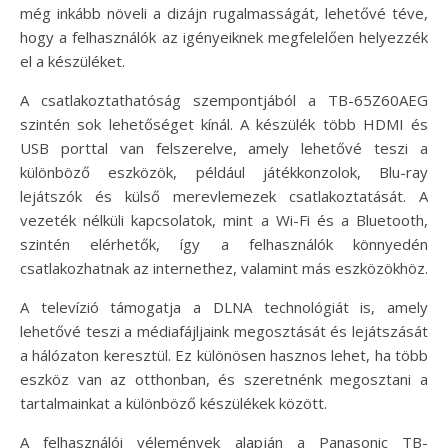
még inkább növeli a dizájn rugalmasságát, lehetővé téve,
hogy a felhasználók az igényeiknek megfelelően helyezzék
el a készüléket.
A csatlakoztathatóság szempontjából a TB-65Z60AEG
szintén sok lehetőséget kínál. A készülék több HDMI és
USB porttal van felszerelve, amely lehetővé teszi a
különböző eszközök, például játékkonzolok, Blu-ray
lejátszók és külső merevlemezek csatlakoztatását. A
vezeték nélküli kapcsolatok, mint a Wi-Fi és a Bluetooth,
szintén elérhetők, így a felhasználók könnyedén
csatlakozhatnak az internethez, valamint más eszközökhöz.
A televízió támogatja a DLNA technológiát is, amely
lehetővé teszi a médiafájljaink megosztását és lejátszását
a hálózaton keresztül. Ez különösen hasznos lehet, ha több
eszköz van az otthonban, és szeretnénk megosztani a
tartalmainkat a különböző készülékek között.
A felhasználói vélemények alapján a Panasonic TB-