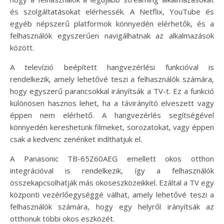
és szolgáltatásokat elérhessék. A Netflix, YouTube és
egyéb népszerű platformok könnyedén elérhetők, és a
felhasználók egyszerűen navigálhatnak az alkalmazások
között.
A televízió beépített hangvezérlési funkcióval is
rendelkezik, amely lehetővé teszi a felhasználók számára,
hogy egyszerű parancsokkal irányítsák a TV-t. Ez a funkció
különösen hasznos lehet, ha a távirányító elveszett vagy
éppen nem elérhető. A hangvezérlés segítségével
könnyedén kereshetünk filmeket, sorozatokat, vagy éppen
csak a kedvenc zenénket indíthatjuk el.
A Panasonic TB-65Z60AEG emellett okos otthon
integrációval is rendelkezik, így a felhasználók
összekapcsolhatják más okoseszközeikkel. Ezáltal a TV egy
központi vezérlőegységgé válhat, amely lehetővé teszi a
felhasználók számára, hogy egy helyről irányítsák az
otthonuk többi okos eszközét.