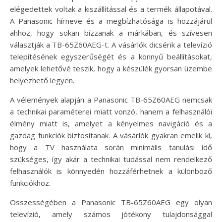
elégedettek voltak a kiszállítással és a termék állapotával.
A Panasonic hírneve és a megbízhatósága is hozzájárul
ahhoz, hogy sokan bízzanak a márkában, és szívesen
választják a TB-65Z60AEG-t. A vásárlók dicsérik a televízió
telepítésének egyszerűségét és a könnyű beállításokat,
amelyek lehetővé teszik, hogy a készülék gyorsan üzembe
helyezhető legyen.
A vélemények alapján a Panasonic TB-65Z60AEG nemcsak
a technikai paraméterei miatt vonzó, hanem a felhasználói
élmény miatt is, amelyet a kényelmes navigáció és a
gazdag funkciók biztosítanak. A vásárlók gyakran emelik ki,
hogy a TV használata során minimális tanulási idő
szükséges, így akár a technikai tudással nem rendelkező
felhasználók is könnyedén hozzáférhetnek a különböző
funkciókhoz.
Összességében a Panasonic TB-65Z60AEG egy olyan
televízió, amely számos jótékony tulajdonsággal