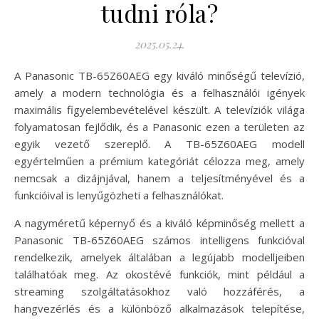
tudni róla?
2025.05.24.
A Panasonic TB-65Z60AEG egy kiváló minőségű televízió,
amely a modern technológia és a felhasználói igények
maximális figyelembevételével készült. A televíziók világa
folyamatosan fejlődik, és a Panasonic ezen a területen az
egyik vezető szereplő. A TB-65Z60AEG modell
egyértelműen a prémium kategóriát célozza meg, amely
nemcsak a dizájnjával, hanem a teljesítményével és a
funkcióival is lenyűgözheti a felhasználókat.
A nagyméretű képernyő és a kiváló képminőség mellett a
Panasonic TB-65Z60AEG számos intelligens funkcióval
rendelkezik, amelyek általában a legújabb modelljeiben
találhatóak meg. Az okostévé funkciók, mint például a
streaming szolgáltatásokhoz való hozzáférés, a
hangvezérlés és a különböző alkalmazások telepítése,