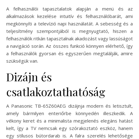
A felhasználói tapasztalatok alapján a menü és az
alkalmazások kezelése intuitív és felhasználóbarát, ami
megkönnyíti a televízió napi használatát. A sebesség és a
teljesítmény szempontjából is megnyugtató, hiszen a
felhasználók ritkán tapasztalnak akadozást vagy lassúságot
a navigáció során. Az összes funkció könnyen elérhető, így
a felhasználók gyorsan és egyszerűen megtalálják, amire
szükségük van.
Dizájn és
csatlakoztathatóság
A Panasonic TB-65Z60AEG dizájnja modern és letisztult,
amely bármilyen enteriőrbe könnyedén illeszkedik. A
vékony keret és a minimalista megjelenés elegáns hatást
kelt, így a TV nemcsak egy szórakoztató eszköz, hanem
egy stílusos bútordarab is. A falra szerelés lehetősége