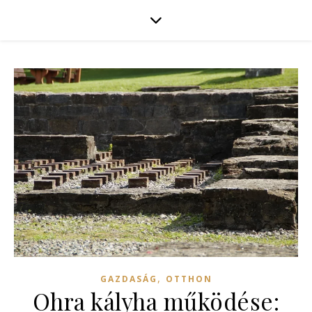
,
GAZDASÁG
OTTHON
Ohra kályha működése: