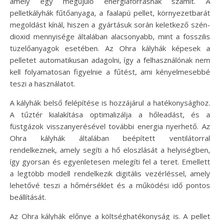
amely egy megújuló energiaforrásnak számít. A
pelletkályhák fűtőanyaga, a faalapú pellet, környezetbarát
megoldást kínál, hiszen a gyártásuk során keletkező szén-
dioxid mennyisége általában alacsonyabb, mint a fosszilis
tüzelőanyagok esetében. Az Ohra kályhák képesek a
pelletet automatikusan adagolni, így a felhasználónak nem
kell folyamatosan figyelnie a fűtést, ami kényelmesebbé
teszi a használatot.
A kályhák belső felépítése is hozzájárul a hatékonysághoz.
A tűztér kialakítása optimalizálja a hőleadást, és a
füstgázok visszanyerésével további energia nyerhető. Az
Ohra kályhák általában beépített ventilátorral
rendelkeznek, amely segíti a hő eloszlását a helyiségben,
így gyorsan és egyenletesen melegíti fel a teret. Emellett
a legtöbb modell rendelkezik digitális vezérléssel, amely
lehetővé teszi a hőmérséklet és a működési idő pontos
beállítását.
Az Ohra kályhák előnye a költséghatékonyság is. A pellet