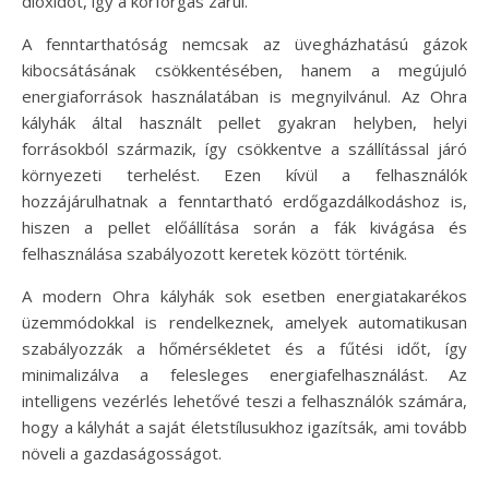
dioxidot, így a körforgás zárul.
A fenntarthatóság nemcsak az üvegházhatású gázok
kibocsátásának csökkentésében, hanem a megújuló
energiaforrások használatában is megnyilvánul. Az Ohra
kályhák által használt pellet gyakran helyben, helyi
forrásokból származik, így csökkentve a szállítással járó
környezeti terhelést. Ezen kívül a felhasználók
hozzájárulhatnak a fenntartható erdőgazdálkodáshoz is,
hiszen a pellet előállítása során a fák kivágása és
felhasználása szabályozott keretek között történik.
A modern Ohra kályhák sok esetben energiatakarékos
üzemmódokkal is rendelkeznek, amelyek automatikusan
szabályozzák a hőmérsékletet és a fűtési időt, így
minimalizálva a felesleges energiafelhasználást. Az
intelligens vezérlés lehetővé teszi a felhasználók számára,
hogy a kályhát a saját életstílusukhoz igazítsák, ami tovább
növeli a gazdaságosságot.