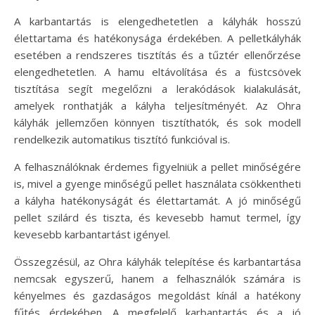
A karbantartás is elengedhetetlen a kályhák hosszú
élettartama és hatékonysága érdekében. A pelletkályhák
esetében a rendszeres tisztítás és a tűztér ellenőrzése
elengedhetetlen. A hamu eltávolítása és a füstcsövek
tisztítása segít megelőzni a lerakódások kialakulását,
amelyek ronthatják a kályha teljesítményét. Az Ohra
kályhák jellemzően könnyen tisztíthatók, és sok modell
rendelkezik automatikus tisztító funkcióval is.
A felhasználóknak érdemes figyelniük a pellet minőségére
is, mivel a gyenge minőségű pellet használata csökkentheti
a kályha hatékonyságát és élettartamát. A jó minőségű
pellet szilárd és tiszta, és kevesebb hamut termel, így
kevesebb karbantartást igényel.
Összegzésül, az Ohra kályhák telepítése és karbantartása
nemcsak egyszerű, hanem a felhasználók számára is
kényelmes és gazdaságos megoldást kínál a hatékony
fűtés érdekében. A megfelelő karbantartás és a jó