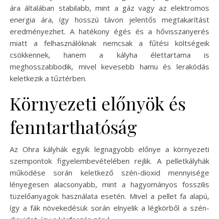
ára általában stabilabb, mint a gáz vagy az elektromos
energia ára, így hosszú távon jelentős megtakarítást
eredményezhet. A hatékony égés és a hővisszanyerés
miatt a felhasználóknak nemcsak a fűtési költségeik
csökkennek, hanem a kályha élettartama is
meghosszabbodik, mivel kevesebb hamu és lerakódás
keletkezik a tűztérben.
Környezeti előnyök és
fenntarthatóság
Az Ohra kályhák egyik legnagyobb előnye a környezeti
szempontok figyelembevételében rejlik. A pelletkályhák
működése során keletkező szén-dioxid mennyisége
lényegesen alacsonyabb, mint a hagyományos fosszilis
tüzelőanyagok használata esetén. Mivel a pellet fa alapú,
így a fák növekedésük során elnyelik a légkörből a szén-