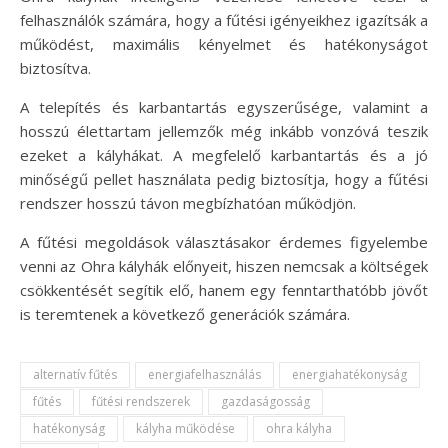
felhasználók számára, hogy a fűtési igényeikhez igazítsák a
működést, maximális kényelmet és hatékonyságot
biztosítva.
A telepítés és karbantartás egyszerűsége, valamint a
hosszú élettartam jellemzők még inkább vonzóvá teszik
ezeket a kályhákat. A megfelelő karbantartás és a jó
minőségű pellet használata pedig biztosítja, hogy a fűtési
rendszer hosszú távon megbízhatóan működjön.
A fűtési megoldások választásakor érdemes figyelembe
venni az Ohra kályhák előnyeit, hiszen nemcsak a költségek
csökkentését segítik elő, hanem egy fenntarthatóbb jövőt
is teremtenek a következő generációk számára.
alternatív fűtés
energiafelhasználás
energiahatékonyság
fűtés
fűtési rendszerek
gazdaságosság
hatékonyság
kályha működése
ohra kályha