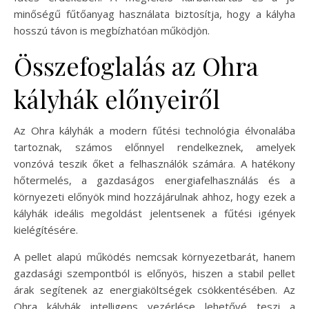
minőségű fűtőanyag használata biztosítja, hogy a kályha
hosszú távon is megbízhatóan működjön.
Összefoglalás az Ohra
kályhák előnyeiről
Az Ohra kályhák a modern fűtési technológia élvonalába
tartoznak, számos előnnyel rendelkeznek, amelyek
vonzóvá teszik őket a felhasználók számára. A hatékony
hőtermelés, a gazdaságos energiafelhasználás és a
környezeti előnyök mind hozzájárulnak ahhoz, hogy ezek a
kályhák ideális megoldást jelentsenek a fűtési igények
kielégítésére.
A pellet alapú működés nemcsak környezetbarát, hanem
gazdasági szempontból is előnyös, hiszen a stabil pellet
árak segítenek az energiaköltségek csökkentésében. Az
Ohra kályhák intelligens vezérlése lehetővé teszi a