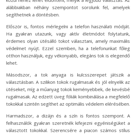
alábbiakban néhány szempontot sorolunk fel, amelyek
segíthetnek a döntésben.
Először is, fontos mérlegelni a telefon használati módját.
Ha gyakran utazunk, vagy aktív életmódot folytatunk,
érdemes olyan ütésálló tokot választani, amely maximális
védelmet nyújt. Ezzel szemben, ha a telefonunkat főleg
otthon használjuk, egy vékonyabb, elegáns tok is elegendő
lehet.
Másodszor, a tok anyaga is kulcsszerepet játszik a
választásban. A szilikon tokok rugalmasak és jól elnyelik az
ütéseket, míg a műanyag tokok keményebbek, de kevésbé
rugalmasak. Az edzett üveg fóliák kombinálása a megfelelő
tokokkal szintén segíthet az optimális védelem elérésében.
Harmadszor, a dizájn és a szín is fontos szempont. A
felhasználók gyakran szeretnék kifejezni egyéniségüket a
választott tokokkal. Szerencsére a piacon számos stílus