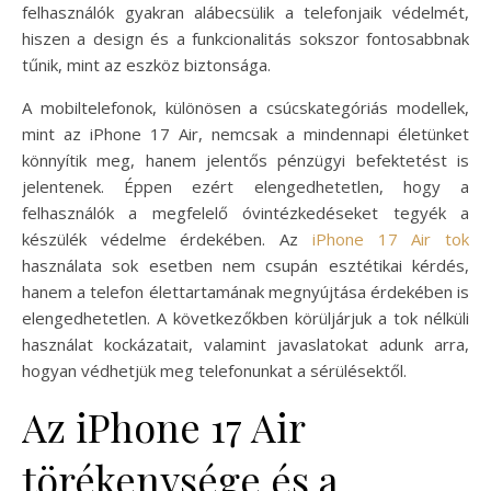
felhasználók gyakran alábecsülik a telefonjaik védelmét,
hiszen a design és a funkcionalitás sokszor fontosabbnak
tűnik, mint az eszköz biztonsága.
A mobiltelefonok, különösen a csúcskategóriás modellek,
mint az iPhone 17 Air, nemcsak a mindennapi életünket
könnyítik meg, hanem jelentős pénzügyi befektetést is
jelentenek. Éppen ezért elengedhetetlen, hogy a
felhasználók a megfelelő óvintézkedéseket tegyék a
készülék védelme érdekében. Az
iPhone 17 Air tok
használata sok esetben nem csupán esztétikai kérdés,
hanem a telefon élettartamának megnyújtása érdekében is
elengedhetetlen. A következőkben körüljárjuk a tok nélküli
használat kockázatait, valamint javaslatokat adunk arra,
hogyan védhetjük meg telefonunkat a sérülésektől.
Az iPhone 17 Air
törékenysége és a