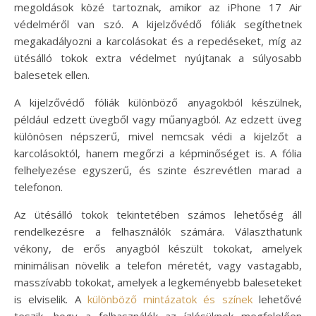
megoldások közé tartoznak, amikor az iPhone 17 Air
védelméről van szó. A kijelzővédő fóliák segíthetnek
megakadályozni a karcolásokat és a repedéseket, míg az
ütésálló tokok extra védelmet nyújtanak a súlyosabb
balesetek ellen.
A kijelzővédő fóliák különböző anyagokból készülnek,
például edzett üvegből vagy műanyagból. Az edzett üveg
különösen népszerű, mivel nemcsak védi a kijelzőt a
karcolásoktól, hanem megőrzi a képminőséget is. A fólia
felhelyezése egyszerű, és szinte észrevétlen marad a
telefonon.
Az ütésálló tokok tekintetében számos lehetőség áll
rendelkezésre a felhasználók számára. Választhatunk
vékony, de erős anyagból készült tokokat, amelyek
minimálisan növelik a telefon méretét, vagy vastagabb,
masszívabb tokokat, amelyek a legkeményebb baleseteket
is elviselik. A
különböző mintázatok és színek
lehetővé
teszik, hogy a felhasználók az ízlésüknek megfelelően