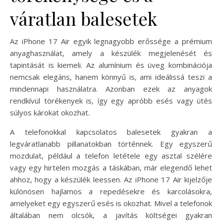
váratlan balesetek
Az iPhone 17 Air egyik legnagyobb erőssége a prémium
anyaghasználat, amely a készülék megjelenését és
tapintását is kiemeli. Az alumínium és üveg kombinációja
nemcsak elegáns, hanem könnyű is, ami ideálissá teszi a
mindennapi használatra. Azonban ezek az anyagok
rendkívül törékenyek is, így egy apróbb esés vagy ütés
súlyos károkat okozhat.
A telefonokkal kapcsolatos balesetek gyakran a
legváratlanabb pillanatokban történnek. Egy egyszerű
mozdulat, például a telefon letétele egy asztal szélére
vagy egy hirtelen mozgás a táskában, már elegendő lehet
ahhoz, hogy a készülék leessen. Az iPhone 17 Air kijelzője
különösen hajlamos a repedésekre és karcolásokra,
amelyeket egy egyszerű esés is okozhat. Mivel a telefonok
általában nem olcsók, a javítás költségei gyakran