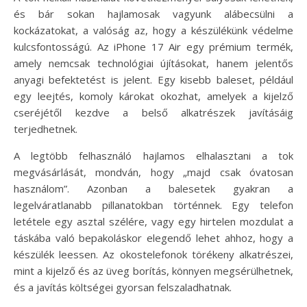
és bár sokan hajlamosak vagyunk alábecsülni a
kockázatokat, a valóság az, hogy a készülékünk védelme
kulcsfontosságú. Az iPhone 17 Air egy prémium termék,
amely nemcsak technológiai újításokat, hanem jelentős
anyagi befektetést is jelent. Egy kisebb baleset, például
egy leejtés, komoly károkat okozhat, amelyek a kijelző
cseréjétől kezdve a belső alkatrészek javításáig
terjedhetnek.
A legtöbb felhasználó hajlamos elhalasztani a tok
megvásárlását, mondván, hogy „majd csak óvatosan
használom”. Azonban a balesetek gyakran a
legelváratlanabb pillanatokban történnek. Egy telefon
letétele egy asztal szélére, vagy egy hirtelen mozdulat a
táskába való bepakoláskor elegendő lehet ahhoz, hogy a
készülék leessen. Az okostelefonok törékeny alkatrészei,
mint a kijelző és az üveg borítás, könnyen megsérülhetnek,
és a javítás költségei gyorsan felszaladhatnak.