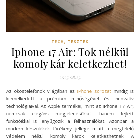
,
TECH
TESZTEK
Iphone 17 Air: Tok nélkül
komoly kár keletkezhet!
2025.08.25.
Az okostelefonok világában az
iPhone sorozat
mindig is
kiemelkedett a prémium minőségével és innovatív
technológiáival. Az Apple termékei, mint az iPhone 17 Air,
nemcsak elegáns megjelenésükkel, hanem fejlett
funkcióikkal is lenyűgözik a felhasználókat. Azonban a
modern készülékek törékeny jellege miatt a megfelelő
védelem nélkül komoly károk keletkezhetnek. A