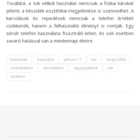
Továbbá, a tok nélküli használat nemcsak a fizikai károkat
jelenti; a készülék esztétikai megjelenése is szenvedhet. A
karcolások és repedések nemcsak a telefon értékét
csökkentik, hanem a felhasználói élményt is rontják. Egy
sérült telefon használata frusztráló lehet, és sok esetben
zavaró hatással van a mindennapi életre.
balesetek
használat
iphone 17
kár
kiegészítők
mobiltelefon
okostelefon
tapasztalatok
tok
védelem