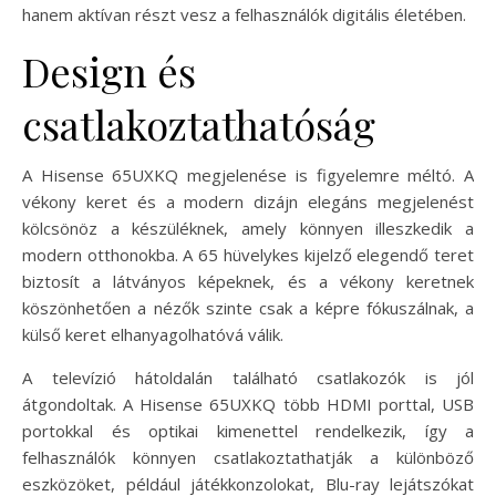
hanem aktívan részt vesz a felhasználók digitális életében.
Design és
csatlakoztathatóság
A Hisense 65UXKQ megjelenése is figyelemre méltó. A
vékony keret és a modern dizájn elegáns megjelenést
kölcsönöz a készüléknek, amely könnyen illeszkedik a
modern otthonokba. A 65 hüvelykes kijelző elegendő teret
biztosít a látványos képeknek, és a vékony keretnek
köszönhetően a nézők szinte csak a képre fókuszálnak, a
külső keret elhanyagolhatóvá válik.
A televízió hátoldalán található csatlakozók is jól
átgondoltak. A Hisense 65UXKQ több HDMI porttal, USB
portokkal és optikai kimenettel rendelkezik, így a
felhasználók könnyen csatlakoztathatják a különböző
eszközöket, például játékkonzolokat, Blu-ray lejátszókat