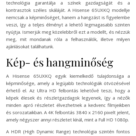
technológia garantálja a színek gazdagságát és a
kontrasztok széles skáláját. A Hisense 65UXKQ modellje
nemcsak a képminőséget, hanem a hangzást is figyelembe
veszi, így a teljes élményt a lehető legmagasabb szinten
nyújtja. Ismerjük meg közelebbről ezt a modellt, és nézzük
meg, mit mondanak róla a felhasználók, illetve milyen
ajánlásokat találhatunk.
Kép- és hangminőség
A Hisense 65UXKQ egyik kiemelkedő tulajdonsága a
képminősége, amely a legújabb technológiák ötvözésével
érhető el. Az Ultra HD felbontás lehetővé teszi, hogy a
képek élesek és részletgazdagok legyenek, így a nézők
minden apró részletet élvezhetnek a kedvenc filmjeikben
és sorozataikban. A 4K felbontás 3840 x 2160 pixelt jelent,
amely négyszer annyi részletet kínál, mint a Full HD 1080p.
A HDR (High Dynamic Range) technológia szintén fontos