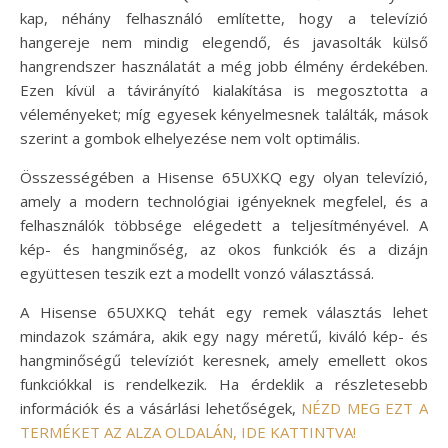
kap, néhány felhasználó említette, hogy a televízió
hangereje nem mindig elegendő, és javasolták külső
hangrendszer használatát a még jobb élmény érdekében.
Ezen kívül a távirányító kialakítása is megosztotta a
véleményeket; míg egyesek kényelmesnek találták, mások
szerint a gombok elhelyezése nem volt optimális.
Összességében a Hisense 65UXKQ egy olyan televízió,
amely a modern technológiai igényeknek megfelel, és a
felhasználók többsége elégedett a teljesítményével. A
kép- és hangminőség, az okos funkciók és a dizájn
együttesen teszik ezt a modellt vonzó választássá.
A Hisense 65UXKQ tehát egy remek választás lehet
mindazok számára, akik egy nagy méretű, kiváló kép- és
hangminőségű televíziót keresnek, amely emellett okos
funkciókkal is rendelkezik. Ha érdeklik a részletesebb
információk és a vásárlási lehetőségek,
NÉZD MEG EZT A
TERMÉKET AZ ALZA OLDALÁN, IDE KATTINTVA!