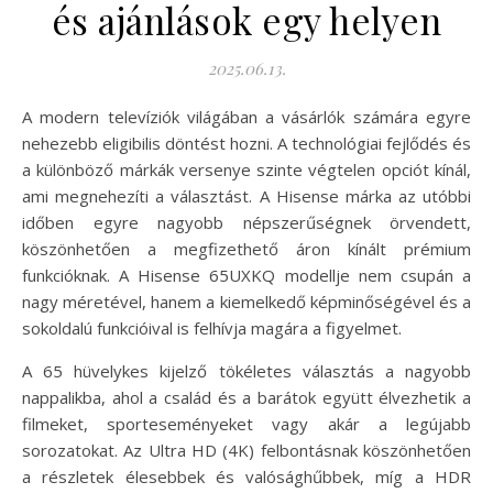
és ajánlások egy helyen
2025.06.13.
A modern televíziók világában a vásárlók számára egyre
nehezebb eligibilis döntést hozni. A technológiai fejlődés és
a különböző márkák versenye szinte végtelen opciót kínál,
ami megnehezíti a választást. A Hisense márka az utóbbi
időben egyre nagyobb népszerűségnek örvendett,
köszönhetően a megfizethető áron kínált prémium
funkcióknak. A Hisense 65UXKQ modellje nem csupán a
nagy méretével, hanem a kiemelkedő képminőségével és a
sokoldalú funkcióival is felhívja magára a figyelmet.
A 65 hüvelykes kijelző tökéletes választás a nagyobb
nappalikba, ahol a család és a barátok együtt élvezhetik a
filmeket, sporteseményeket vagy akár a legújabb
sorozatokat. Az Ultra HD (4K) felbontásnak köszönhetően
a részletek élesebbek és valósághűbbek, míg a HDR