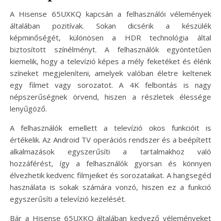
A Hisense 65UXKQ kapcsán a felhasználói vélemények
általában pozitívak. Sokan dicsérik a készülék
képminőségét, különösen a HDR technológia által
biztosított színélményt. A felhasználók egyöntetűen
kiemelik, hogy a televízió képes a mély feketéket és élénk
színeket megjeleníteni, amelyek valóban életre keltenek
egy filmet vagy sorozatot. A 4K felbontás is nagy
népszerűségnek örvend, hiszen a részletek élessége
lenyűgöző.
A felhasználók emellett a televízió okos funkcióit is
értékelik. Az Android TV operációs rendszer és a beépített
alkalmazások egyszerűsíti a tartalmakhoz való
hozzáférést, így a felhasználók gyorsan és könnyen
élvezhetik kedvenc filmjeiket és sorozataikat. A hangsegéd
használata is sokak számára vonzó, hiszen ez a funkció
egyszerűsíti a televízió kezelését.
Bár a Hisense 65UXKQ általában kedvező véleményeket