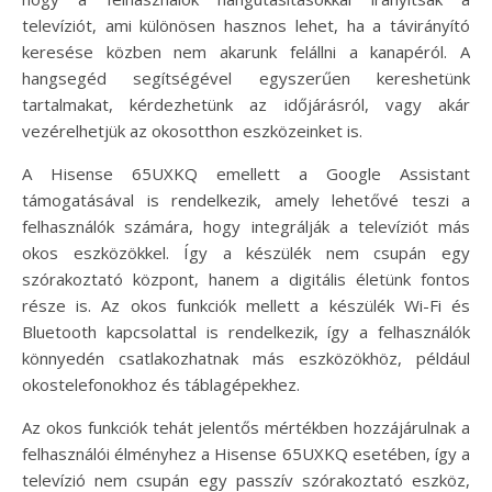
televíziót, ami különösen hasznos lehet, ha a távirányító
keresése közben nem akarunk felállni a kanapéról. A
hangsegéd segítségével egyszerűen kereshetünk
tartalmakat, kérdezhetünk az időjárásról, vagy akár
vezérelhetjük az okosotthon eszközeinket is.
A Hisense 65UXKQ emellett a Google Assistant
támogatásával is rendelkezik, amely lehetővé teszi a
felhasználók számára, hogy integrálják a televíziót más
okos eszközökkel. Így a készülék nem csupán egy
szórakoztató központ, hanem a digitális életünk fontos
része is. Az okos funkciók mellett a készülék Wi-Fi és
Bluetooth kapcsolattal is rendelkezik, így a felhasználók
könnyedén csatlakozhatnak más eszközökhöz, például
okostelefonokhoz és táblagépekhez.
Az okos funkciók tehát jelentős mértékben hozzájárulnak a
felhasználói élményhez a Hisense 65UXKQ esetében, így a
televízió nem csupán egy passzív szórakoztató eszköz,