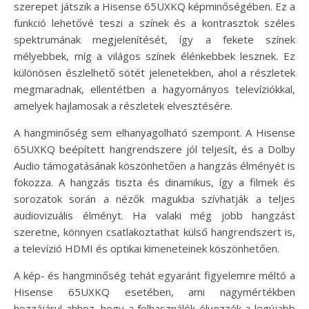
szerepet játszik a Hisense 65UXKQ képminőségében. Ez a
funkció lehetővé teszi a színek és a kontrasztok széles
spektrumának megjelenítését, így a fekete színek
mélyebbek, míg a világos színek élénkebbek lesznek. Ez
különösen észlelhető sötét jelenetekben, ahol a részletek
megmaradnak, ellentétben a hagyományos televíziókkal,
amelyek hajlamosak a részletek elvesztésére.
A hangminőség sem elhanyagolható szempont. A Hisense
65UXKQ beépített hangrendszere jól teljesít, és a Dolby
Audio támogatásának köszönhetően a hangzás élményét is
fokozza. A hangzás tiszta és dinamikus, így a filmek és
sorozatok során a nézők magukba szívhatják a teljes
audiovizuális élményt. Ha valaki még jobb hangzást
szeretne, könnyen csatlakoztathat külső hangrendszert is,
a televízió HDMI és optikai kimeneteinek köszönhetően.
A kép- és hangminőség tehát egyaránt figyelemre méltó a
Hisense 65UXKQ esetében, ami nagymértékben
hozzájárul ahhoz, hogy a felhasználók élvezzék a legújabb