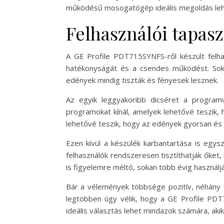
működésű mosogatógép ideális megoldás lehe
Felhasználói tapas
A GE Profile PDT715SYNFS-ről készült felhas
hatékonyságát és a csendes működést. Sok 
edények mindig tiszták és fényesek lesznek.
Az egyik leggyakoribb dicséret a program
programokat kínál, amelyek lehetővé teszik,
lehetővé teszik, hogy az edények gyorsan és 
Ezen kívül a készülék karbantartása is egys
felhasználók rendszeresen tisztíthatják őket
is figyelemre méltó, sokan több évig használj
Bár a vélemények többsége pozitív, néhány 
legtöbben úgy vélik, hogy a GE Profile PDT
ideális választás lehet mindazok számára, a