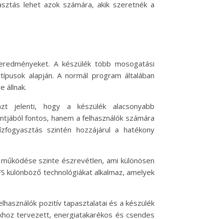
lasztás lehet azok számára, akik szeretnék a
 eredményeket. A készülék több mosogatási
típusok alapján. A normál program általában
 állnak.
zt jelenti, hogy a készülék alacsonyabb
tjából fontos, hanem a felhasználók számára
ízfogyasztás szintén hozzájárul a hatékony
 működése szinte észrevétlen, ami különösen
FS különböző technológiákat alkalmaz, amelyek
használók pozitív tapasztalatai és a készülék
khoz tervezett, energiatakarékos és csendes