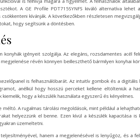
unkcióival is felhívja magára a figyelmet. A felhasználók általá
sztékot. A GE Profile PDT715SYNFS kiváló alternatíva lehet 
csökkenteni kívánják. A következőkben részletesen megvizsgáljuk
atokat, hogy segítsünk a döntésben.
nés
konyhák igényeit szolgálja. Az elegáns, rozsdamentes acél felü
ó megjelenése révén könnyen beilleszthető bármilyen konyhai kö
ezelőpanel is felhasználóbarát. Az intuitív gombok és a digitális
gramot, anélkül hogy hosszú perceket kellene eltölteniük a ha
k kiemelik, hogy a készülék használata egyszerű és kényelmes.
éltó. A rugalmas tárolási megoldások, mint például a lehajtható p
at helyezzünk el benne. Ezen kívül a készülék kapacitása is
gyakran üzemeltetni.
ljesítményével, hanem a megjelenésével is lenyűgöz, és a felhas