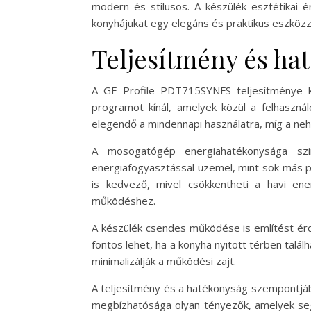
modern és stílusos. A készülék esztétikai é
konyhájukat egy elegáns és praktikus eszközz
Teljesítmény és ha
A GE Profile PDT715SYNFS teljesítménye k
programot kínál, amelyek közül a felhaszná
elegendő a mindennapi használatra, míg a neh
A mosogatógép energiahatékonysága szin
energiafogyasztással üzemel, mint sok más 
is kedvező, mivel csökkentheti a havi ene
működéshez.
A készülék csendes működése is említést ér
fontos lehet, ha a konyha nyitott térben tal
minimalizálják a működési zajt.
A teljesítmény és a hatékonyság szempontjábó
megbízhatósága olyan tényezők, amelyek seg