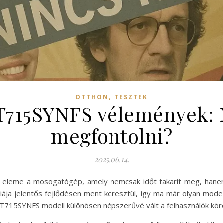
,
OTTHON
TESZTEK
DT715SYNFS vélemények: 
megfontolni?
2025.06.14.
eleme a mosogatógép, amely nemcsak időt takarít meg, hanem b
iája jelentős fejlődésen ment keresztül, így ma már olyan mode
DT715SYNFS modell különösen népszerűvé vált a felhasználók kör