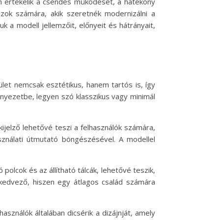
ban értékelik a csendes működését, a hatékony
azok számára, akik szeretnék modernizálni a
 a modell jellemzőit, előnyeit és hátrányait,
let nemcsak esztétikus, hanem tartós is, így
rnyezetbe, legyen szó klasszikus vagy minimál
 kijelző lehetővé teszi a felhasználók számára,
sználati útmutató böngészésével. A modellel
olcok és az állítható tálcák, lehetővé teszik,
 kedvező, hiszen egy átlagos család számára
ználók általában dicsérik a dizájnját, amely