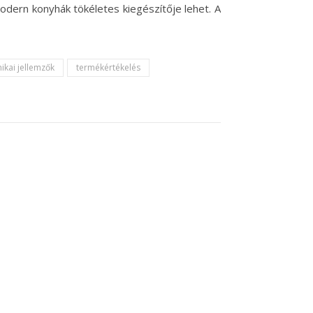
odern konyhák tökéletes kiegészítője lehet. A
ikai jellemzők
termékértékelés