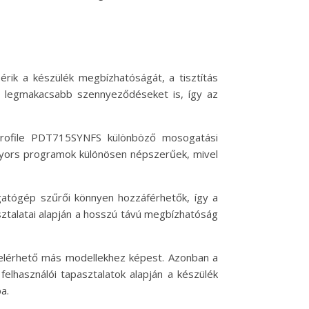
érik a készülék megbízhatóságát, a tisztítás
a legmakacsabb szennyeződéseket is, így az
 Profile PDT715SYNFS különböző mosogatási
 gyors programok különösen népszerűek, mivel
ogatógép szűrői könnyen hozzáférhetők, így a
sztalatai alapján a hosszú távú megbízhatóság
 elérhető más modellekhez képest. Azonban a
lhasználói tapasztalatok alapján a készülék
a.