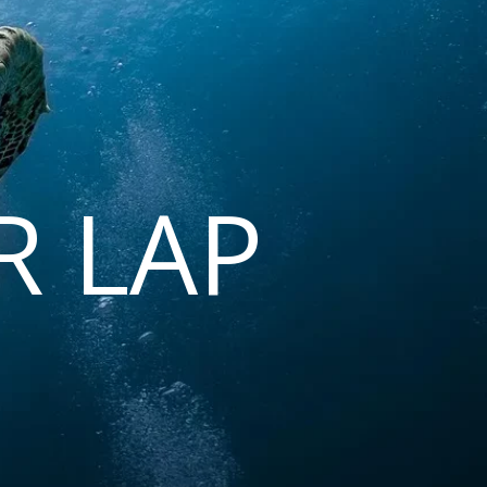
R LAP