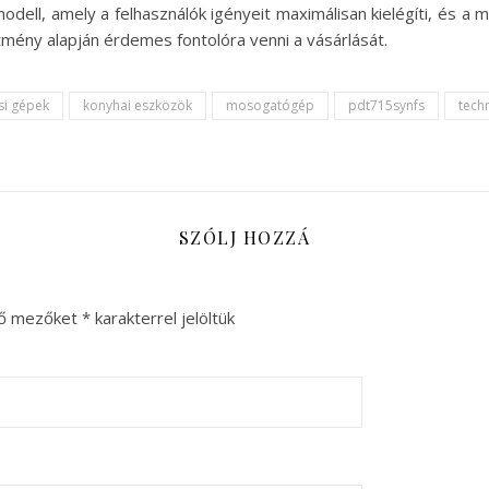
ell, amely a felhasználók igényeit maximálisan kielégíti, és a m
ítmény alapján érdemes fontolóra venni a vásárlását.
si gépek
konyhai eszközök
mosogatógép
pdt715synfs
techn
SZÓLJ HOZZÁ
ző mezőket
*
karakterrel jelöltük