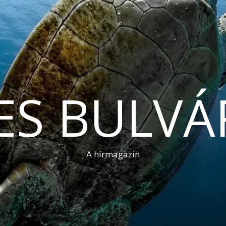
ES BULVÁ
A hírmagazin