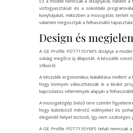
Ez a modell nemcsak a dizájnjával, hanem a f
vízfogyasztását és a sokoldalú programvála
konyhájukat, miközben a mosogatás terhét is 
valamint megosztjuk a felhasználói tapasztal
Design és megjele
A GE Profile PDT715SYNFS dizájnja a modern 
sokáig megőrzi új állapotát. A készülék vonz
stílusról.
A készülék ergonomikus kialakítása mellett a k
hogy könnyen választhassák ki a kívánt pro
kapcsolatos vélemények alapján a felhasználó
A mosogatógép belső tere szintén figyelemre m
hogy különböző méretű edényeket és poharak
elegendő helyet biztosít, így nem szükséges 
A GE Profile PDT715SYNFS tehát nemcsak a te