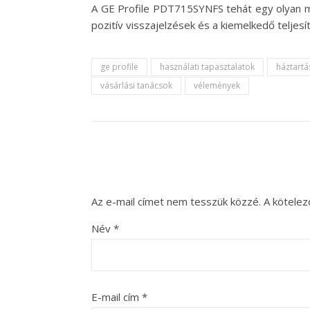
A GE Profile PDT715SYNFS tehát egy olyan mod
pozitív visszajelzések és a kiemelkedő teljes
ge profile
használati tapasztalatok
háztartá
vásárlási tanácsok
vélemények
Az e-mail címet nem tesszük közzé.
A kötele
Név
*
E-mail cím
*