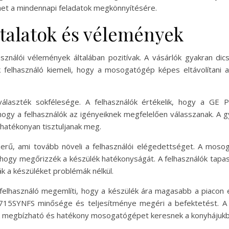
t a mindennapi feladatok megkönnyítésére.
ztalatok és vélemények
ználói vélemények általában pozitívak. A vásárlók gyakran dics
felhasználó kiemeli, hogy a mosogatógép képes eltávolítani 
választék sokfélesége. A felhasználók értékelik, hogy a GE
 hogy a felhasználók az igényeiknek megfelelően válasszanak. A
hatékonyan tisztuljanak meg.
zerű, ami tovább növeli a felhasználói elégedettséget. A mos
, hogy megőrizzék a készülék hatékonyságát. A felhasználók tapa
ák a készüléket problémák nélkül.
felhasználó megemlíti, hogy a készülék ára magasabb a piacon
715SYNFS minősége és teljesítménye megéri a befektetést. A fe
kik megbízható és hatékony mosogatógépet keresnek a konyhájukb