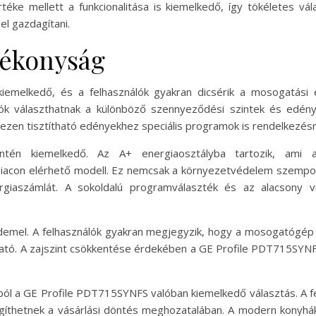
rtéke mellett a funkcionalitása is kiemelkedő, így tökéletes vá
el gazdagítani.
tékonyság
iemelkedő, és a felhasználók gyakran dicsérik a mosogatási
lók választhatnak a különböző szennyeződési szintek és edény
ezen tisztítható edényekhez speciális programok is rendelkezésre
tén kiemelkedő. Az A+ energiaosztályba tartozik, ami a
piacon elérhető modell. Ez nemcsak a környezetvédelem szempon
rgiaszámlát. A sokoldalú programválaszték és az alacsony v
demel. A felhasználók gyakran megjegyzik, hogy a mosogatógép
álható. A zajszint csökkentése érdekében a GE Profile PDT715SYN
l a GE Profile PDT715SYNFS valóban kiemelkedő választás. A fel
íthetnek a vásárlási döntés meghozatalában. A modern konyhá