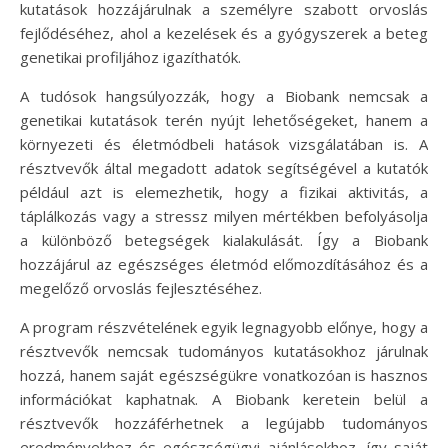
kutatások hozzájárulnak a személyre szabott orvoslás
fejlődéséhez, ahol a kezelések és a gyógyszerek a beteg
genetikai profiljához igazíthatók.
A tudósok hangsúlyozzák, hogy a Biobank nemcsak a
genetikai kutatások terén nyújt lehetőségeket, hanem a
környezeti és életmódbeli hatások vizsgálatában is. A
résztvevők által megadott adatok segítségével a kutatók
például azt is elemezhetik, hogy a fizikai aktivitás, a
táplálkozás vagy a stressz milyen mértékben befolyásolja
a különböző betegségek kialakulását. Így a Biobank
hozzájárul az egészséges életmód előmozdításához és a
megelőző orvoslás fejlesztéséhez.
A program részvételének egyik legnagyobb előnye, hogy a
résztvevők nemcsak tudományos kutatásokhoz járulnak
hozzá, hanem saját egészségükre vonatkozóan is hasznos
információkat kaphatnak. A Biobank keretein belül a
résztvevők hozzáférhetnek a legújabb tudományos
eredményekhez és egészségügyi ajánlásokhoz, így saját