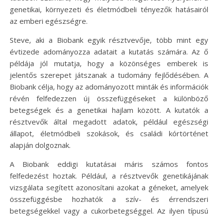
genetikai, környezeti és életmódbeli tényezők hatásairól
az emberi egészségre.
Steve, aki a Biobank egyik résztvevője, több mint egy
évtizede adományozza adatait a kutatás számára. Az ő
példája jól mutatja, hogy a közönséges emberek is
jelentős szerepet játszanak a tudomány fejlődésében. A
Biobank célja, hogy az adományozott minták és információk
révén felfedezzen új összefüggéseket a különböző
betegségek és a genetikai hajlam között. A kutatók a
résztvevők által megadott adatok, például egészségi
állapot, életmódbeli szokások, és családi kórtörténet
alapján dolgoznak.
A Biobank eddigi kutatásai máris számos fontos
felfedezést hoztak. Például, a résztvevők genetikájának
vizsgálata segített azonosítani azokat a géneket, amelyek
összefüggésbe hozhatók a szív- és érrendszeri
betegségekkel vagy a cukorbetegséggel. Az ilyen típusú