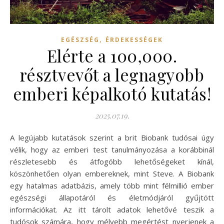
,
EGÉSZSÉG
ÉRDEKESSÉGEK
Elérte a 100,000.
résztvevőt a legnagyobb
emberi képalkotó kutatás!
2025.07.19.
A legújabb kutatások szerint a brit Biobank tudósai úgy
vélik, hogy az emberi test tanulmányozása a korábbinál
részletesebb és átfogóbb lehetőségeket kínál,
köszönhetően olyan embereknek, mint Steve. A Biobank
egy hatalmas adatbázis, amely több mint félmillió ember
egészségi állapotáról és életmódjáról gyűjtött
információkat. Az itt tárolt adatok lehetővé teszik a
tudósok számára, hogy mélyebb megértést nyerjenek a