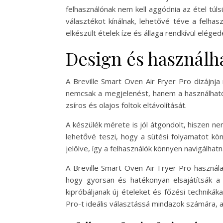
felhasználónak nem kell aggódnia az étel túls
választékot kínálnak, lehetővé téve a felhas
elkészült ételek íze és állaga rendkívül elég
Design és használh
A Breville Smart Oven Air Fryer Pro dizájnja
nemcsak a megjelenést, hanem a használhatósá
zsíros és olajos foltok eltávolítását.
A készülék mérete is jól átgondolt, hiszen ne
lehetővé teszi, hogy a sütési folyamatot kö
jelölve, így a felhasználók könnyen navigálhat
A Breville Smart Oven Air Fryer Pro használat
hogy gyorsan és hatékonyan elsajátítsák a 
kipróbáljanak új ételeket és főzési techniká
Pro-t ideális választássá mindazok számára, a