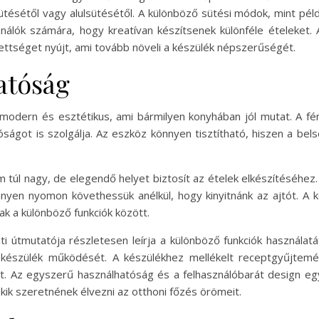
ütésétől vagy alulsütésétől. A különböző sütési módok, mint példáu
ználók számára, hogy kreatívan készítsenek különféle ételeket.
edettséget nyújt, ami tovább növeli a készülék népszerűségét.
atóság
 modern és esztétikus, ami bármilyen konyhában jól mutat. A fén
got is szolgálja. Az eszköz könnyen tisztítható, hiszen a belső
m túl nagy, de elegendő helyet biztosít az ételek elkészítéséhez. 
nnyen nyomon követhessük anélkül, hogy kinyitnánk az ajtót. A k
nak a különböző funkciók között.
i útmutatója részletesen leírja a különböző funkciók használatá
készülék működését. A készülékhez mellékelt receptgyűjtemén
kat. Az egyszerű használhatóság és a felhasználóbarát design eg
kik szeretnének élvezni az otthoni főzés örömeit.