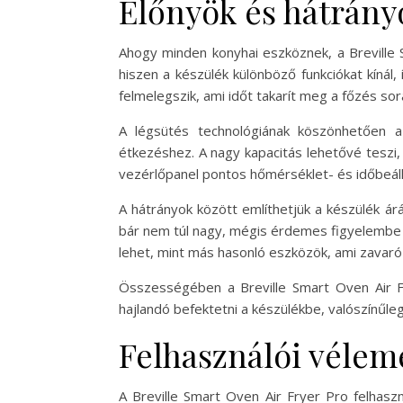
Előnyök és hátrány
Ahogy minden konyhai eszköznek, a Breville 
hiszen a készülék különböző funkciókat kínál,
felmelegszik, ami időt takarít meg a főzés sor
A légsütés technológiának köszönhetően a
étkezéshez. A nagy kapacitás lehetővé teszi,
vezérlőpanel pontos hőmérséklet- és időbeállít
A hátrányok között említhetjük a készülék ár
bár nem túl nagy, mégis érdemes figyelembe v
lehet, mint más hasonló eszközök, ami zavaró 
Összességében a Breville Smart Oven Air Fr
hajlandó befektetni a készülékbe, valószínűle
Felhasználói vélem
A Breville Smart Oven Air Fryer Pro felhaszn