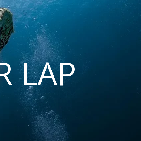
R LAP