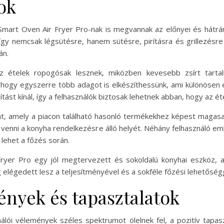
ok
Smart Oven Air Fryer Pro-nak is megvannak az előnyei és hátrány
 így nemcsak légsütésre, hanem sütésre, pirításra és grillezésr
án.
z ételek ropogósak lesznek, miközben kevesebb zsírt tart
 hogy egyszerre több adagot is elkészíthessünk, ami különösen 
ást kínál, így a felhasználók biztosak lehetnek abban, hogy az ét
át, amely a piacon található hasonló termékekhez képest magasa
enni a konyha rendelkezésre álló helyét. Néhány felhasználó eml
lehet a főzés során.
yer Pro egy jól megtervezett és sokoldalú konyhai eszköz, a
g elégedett lesz a teljesítményével és a sokféle főzési lehetőség
ények és tapasztalatok
álói vélemények széles spektrumot ölelnek fel, a pozitív tapaszt