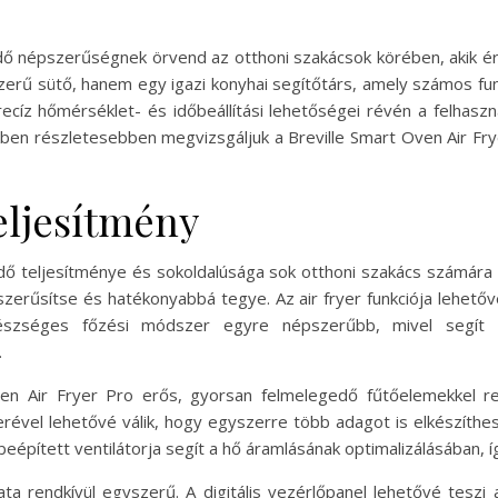
dő népszerűségnek örvend az otthoni szakácsok körében, akik ér
rű sütő, hanem egy igazi konyhai segítőtárs, amely számos funkc
 precíz hőmérséklet- és időbeállítási lehetőségei révén a felhas
ben részletesebben megvizsgáljuk a Breville Smart Oven Air Fryer
eljesítmény
dő teljesítménye és sokoldalúsága sok otthoni szakács számára 
yszerűsítse és hatékonyabbá tegye. Az air fryer funkciója lehetőv
zséges főzési módszer egyre népszerűbb, mivel segít csö
.
ven Air Fryer Pro erős, gyorsan felmelegedő fűtőelemekkel re
rével lehetővé válik, hogy egyszerre több adagot is elkészíthe
eépített ventilátorja segít a hő áramlásának optimalizálásában, í
ta rendkívül egyszerű. A digitális vezérlőpanel lehetővé teszi 