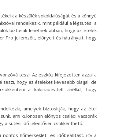
tékelik a készülék sokoldalúságát és a könnyű
ióval rendelkezik, mint például a légsütés, a
ználók biztosak lehetnek abban, hogy az ételek
 Pro jellemzőit, előnyeit és hátrányait, hogy
vonzóvá teszi. Az eszköz kifejezetten azzal a
é teszi, hogy az ételeket kevesebb olajjal, de
kkenteni a kalóriabevitelt anélkül, hogy
ndelkezik, amelyek biztosítják, hogy az étel
ssünk, ami különösen előnyös családi vacsorák
gy a sütési idő jelentősen csökkenthető.
a pontos hőmérséklet- és időbeállítást, így a