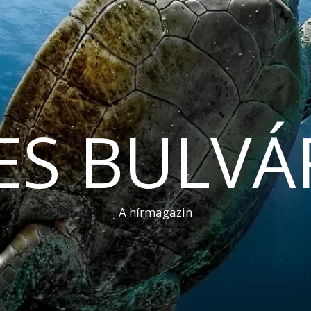
ES BULVÁ
A hírmagazin