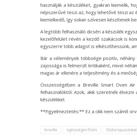
használják a készüléket, gyakran kiemelik, ho
népszerűvé teszi az, hogy lehetővé teszi az ét
kiemelkedő, így sokan szívesen készítenek b
A legtöbb felhasználó dicséri a készülék egysz
kezelőfelület révén a kezdő szakácsok is kön
egyszerre több adagot is elkészíthessünk, am
Bár a vélemények többsége pozitív, néhány f
zajossága is felmerült kritikaként, mivel néhá
magas ár ellenére a teljesítmény és a minősé
Összességében a Breville Smart Oven Air 
felhasználóktól. Azok, akik szeretnék élvezn
készülékkel.
**Figyelmeztetés:** Ez a cikk nem számít or
breville
egészséges főzés
főzési tapasztala