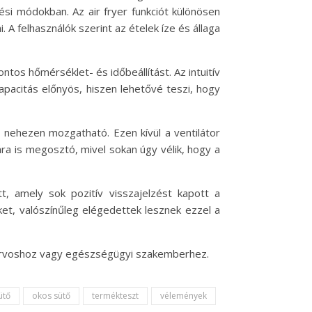
zési módokban. Az air fryer funkciót különösen
 A felhasználók szerint az ételek íze és állaga
ntos hőmérséklet- és időbeállítást. Az intuitív
apacitás előnyös, hiszen lehetővé teszi, hogy
 nehezen mozgatható. Ezen kívül a ventilátor
 ára is megosztó, mivel sokan úgy vélik, hogy a
 amely sok pozitív visszajelzést kapott a
ket, valószínűleg elégedettek lesznek ezzel a
n orvoshoz vagy egészségügyi szakemberhez.
ütő
okos sütő
termékteszt
vélemények