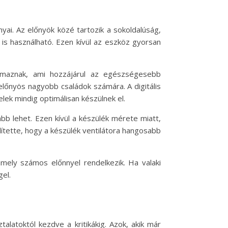
ai. Az előnyök közé tartozik a sokoldalúság,
e is használható. Ezen kívül az eszköz gyorsan
almaznak, ami hozzájárul az egészségesebb
előnyös nagyobb családok számára. A digitális
elek mindig optimálisan készülnek el.
bb lehet. Ezen kívül a készülék mérete miatt,
ítette, hogy a készülék ventilátora hangosabb
mely számos előnnyel rendelkezik. Ha valaki
gel.
alatoktól kezdve a kritikákig. Azok, akik már