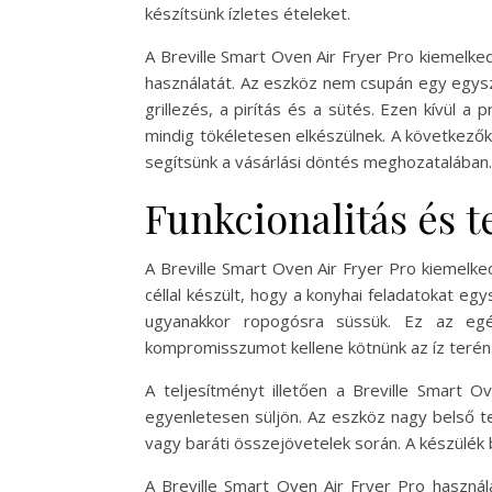
készítsünk ízletes ételeket.
A Breville Smart Oven Air Fryer Pro kiemelke
használatát. Az eszköz nem csupán egy egysze
grillezés, a pirítás és a sütés. Ezen kívül a
mindig tökéletesen elkészülnek. A következők
segítsünk a vásárlási döntés meghozatalában.
Funkcionalitás és t
A Breville Smart Oven Air Fryer Pro kiemelke
céllal készült, hogy a konyhai feladatokat eg
ugyanakkor ropogósra süssük. Ez az egés
kompromisszumot kellene kötnünk az íz terén
A teljesítményt illetően a Breville Smart O
egyenletesen süljön. Az eszköz nagy belső te
vagy baráti összejövetelek során. A készülék b
A Breville Smart Oven Air Fryer Pro használa