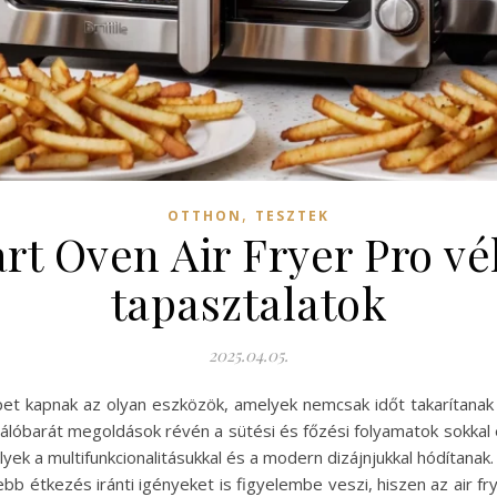
,
OTTHON
TESZTEK
art Oven Air Fryer Pro v
tapasztalatok
2025.04.05.
t kapnak az olyan eszközök, amelyek nemcsak időt takarítanak
ználóbarát megoldások révén a sütési és főzési folyamatok sokka
yek a multifunkcionalitásukkal és a modern dizájnjukkal hódítan
 étkezés iránti igényeket is figyelembe veszi, hiszen az air frye