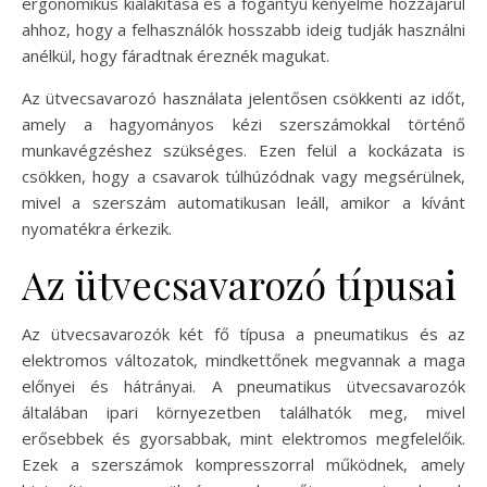
ergonomikus kialakítása és a fogantyú kényelme hozzájárul
ahhoz, hogy a felhasználók hosszabb ideig tudják használni
anélkül, hogy fáradtnak éreznék magukat.
Az ütvecsavarozó használata jelentősen csökkenti az időt,
amely a hagyományos kézi szerszámokkal történő
munkavégzéshez szükséges. Ezen felül a kockázata is
csökken, hogy a csavarok túlhúzódnak vagy megsérülnek,
mivel a szerszám automatikusan leáll, amikor a kívánt
nyomatékra érkezik.
Az ütvecsavarozó típusai
Az ütvecsavarozók két fő típusa a pneumatikus és az
elektromos változatok, mindkettőnek megvannak a maga
előnyei és hátrányai. A pneumatikus ütvecsavarozók
általában ipari környezetben találhatók meg, mivel
erősebbek és gyorsabbak, mint elektromos megfelelőik.
Ezek a szerszámok kompresszorral működnek, amely