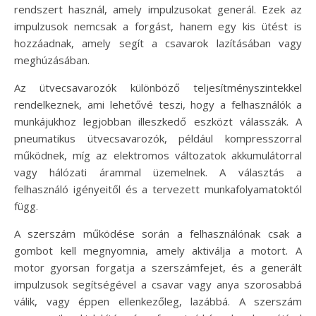
rendszert használ, amely impulzusokat generál. Ezek az
impulzusok nemcsak a forgást, hanem egy kis ütést is
hozzáadnak, amely segít a csavarok lazításában vagy
meghúzásában.
Az ütvecsavarozók különböző teljesítményszintekkel
rendelkeznek, ami lehetővé teszi, hogy a felhasználók a
munkájukhoz legjobban illeszkedő eszközt válasszák. A
pneumatikus ütvecsavarozók, például kompresszorral
működnek, míg az elektromos változatok akkumulátorral
vagy hálózati árammal üzemelnek. A választás a
felhasználó igényeitől és a tervezett munkafolyamatoktól
függ.
A szerszám működése során a felhasználónak csak a
gombot kell megnyomnia, amely aktiválja a motort. A
motor gyorsan forgatja a szerszámfejet, és a generált
impulzusok segítségével a csavar vagy anya szorosabbá
válik, vagy éppen ellenkezőleg, lazábbá. A szerszám