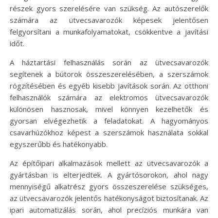
részek gyors szerelésére van szükség. Az autószerelők
számára az ütvecsavarozók képesek jelentősen
felgyorsítani a munkafolyamatokat, csökkentve a javítási
időt.
A háztartási felhasználás során az ütvecsavarozók
segítenek a bútorok összeszerelésében, a szerszámok
rögzítésében és egyéb kisebb javítások során. Az otthoni
felhasználók számára az elektromos ütvecsavarozók
különösen hasznosak, mivel könnyen kezelhetők és
gyorsan elvégezhetik a feladatokat. A hagyományos
csavarhúzókhoz képest a szerszámok használata sokkal
egyszerűbb és hatékonyabb.
Az építőipari alkalmazások mellett az ütvecsavarozók a
gyártásban is elterjedtek. A gyártósorokon, ahol nagy
mennyiségű alkatrész gyors összeszerelése szükséges,
az ütvecsavarozók jelentős hatékonyságot biztosítanak. Az
ipari automatizálás során, ahol precíziós munkára van