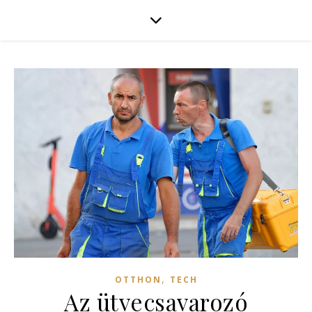
,
OTTHON
TECH
Az ütvecsavarozó