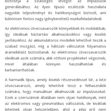
biztosítja a szükséges levegőt az impulzusok
generálásához. Az ilyen típusú eszközök használata
nagyobb teljesítményt és hatékonyságot biztosít, ami
különösen fontos nagy igénybevételű munkafeladatoknál.
Az elektromos ütvecsavarozók könnyebbek és mobilabbak,
így ideálisak háztartási alkalmazásokhoz vagy kisebb
javításokhoz. Az akkumulátoros modellek lehetővé teszik a
szabad mozgást, míg a hálózati változatok folyamatos
áramellátást biztosítanak. Az elektromos ütvecsavarozók
ideálisak azok számára, akik otthoni projekteket végeznek,
mivel általában könnyen használhatóak és
karbantarthatóak.
A harmadik típus, amely kisebb részesedéssel bír, a kézi
ütvecsavarozó, amely lehetővé teszi a felhasználók
számára, hogy manuálisan alkalmazzák az impulzusokat.
Ezek a szerszámok általában nem olyan hatékonyak, mint
az elektromos vagy pneumatikus változatok, de kiválóak
lehetnek olyan helyzetekben, ahol a gépi erő nem