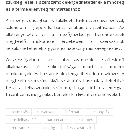
szükség, ezek a szerszámok elengedhetetlenek a minőség
és a termelékenység fenntartásához.
A mezőgazdaságban is találkozhatunk ütvecsavarozókkal,
különösen a gépek karbantartásában és javításában. Az
állattenyésztés és a mezőgazdasági berendezések
megfelelő működése érdekében a szerszámok
nélkülözhetetlenek a gyors és hatékony munkavégzéshez.
Összességében az ütvecsavarozók széleskörű
alkalmazásai és sokoldalúsága miatt a modern
munkahelyek és háztartások elengedhetetlen eszközei. A
megfelelő szerszám kiválasztása és használata lehetővé
teszi a felhasználók számára, hogy időt és energiát
takarítsanak meg, miközben elérik a kívánt eredményeket.
alkalmazás
csavarozás
építőipar
hatékonyság
ipari felhasználás
karbantartás
működés
szerszámok
technológia
ütvecsavarozó