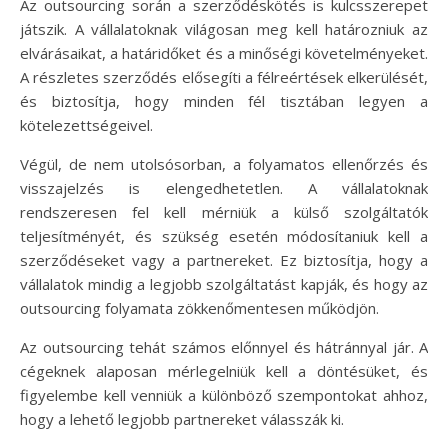
Az outsourcing során a szerződéskötés is kulcsszerepet
játszik. A vállalatoknak világosan meg kell határozniuk az
elvárásaikat, a határidőket és a minőségi követelményeket.
A részletes szerződés elősegíti a félreértések elkerülését,
és biztosítja, hogy minden fél tisztában legyen a
kötelezettségeivel.
Végül, de nem utolsósorban, a folyamatos ellenőrzés és
visszajelzés is elengedhetetlen. A vállalatoknak
rendszeresen fel kell mérniük a külső szolgáltatók
teljesítményét, és szükség esetén módosítaniuk kell a
szerződéseket vagy a partnereket. Ez biztosítja, hogy a
vállalatok mindig a legjobb szolgáltatást kapják, és hogy az
outsourcing folyamata zökkenőmentesen működjön.
Az outsourcing tehát számos előnnyel és hátránnyal jár. A
cégeknek alaposan mérlegelniük kell a döntésüket, és
figyelembe kell venniük a különböző szempontokat ahhoz,
hogy a lehető legjobb partnereket válasszák ki.