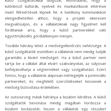
külső szolgáltatókkal dolgozik, előfordulhat, hogy a
különböző kultúrák, nyelvek és munkastílusok eltérései
miatt félreértések lépnek fel. A hatékony kommunikáció
elengedhetetlen ahhoz, hogy a projekt sikeresen
megvalósuljon, és a vállalatoknak nagy figyelmet kell
fordítaniuk arra, hogy a külső partnerekkel való
együttműködés gördülékenyen menjen.
További hátrány lehet a minőségellenőrzés nehézsége. A
külső szolgáltatók esetében a vállalatok nem mindig tudják
garantálni a kívánt minőséget. Ha a külső partner nem
tartja be a vállalat által elvárt szabványokat, az súlyosan
befolyásolhatja a végterméket vagy szolgáltatást. Ezért
fontos, hogy a vállalatok alaposan mérlegeljék a potenciális
partnereket, és megfelelő szerződéseket kössenek a
minőség biztosítása érdekében.
Az outsourcing másik hátránya a bizalom kérdése. A külső
szolgáltatók bevonása mindig magában hordozza a
bizalom kockázatát, hiszen a vállalatok egy részüket