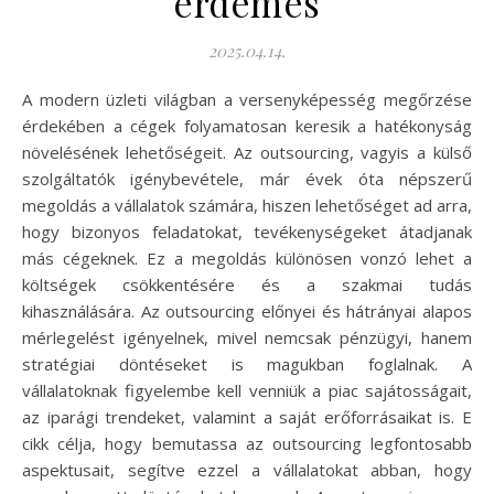
érdemes
2025.04.14.
A modern üzleti világban a versenyképesség megőrzése
érdekében a cégek folyamatosan keresik a hatékonyság
növelésének lehetőségeit. Az outsourcing, vagyis a külső
szolgáltatók igénybevétele, már évek óta népszerű
megoldás a vállalatok számára, hiszen lehetőséget ad arra,
hogy bizonyos feladatokat, tevékenységeket átadjanak
más cégeknek. Ez a megoldás különösen vonzó lehet a
költségek csökkentésére és a szakmai tudás
kihasználására. Az outsourcing előnyei és hátrányai alapos
mérlegelést igényelnek, mivel nemcsak pénzügyi, hanem
stratégiai döntéseket is magukban foglalnak. A
vállalatoknak figyelembe kell venniük a piac sajátosságait,
az iparági trendeket, valamint a saját erőforrásaikat is. E
cikk célja, hogy bemutassa az outsourcing legfontosabb
aspektusait, segítve ezzel a vállalatokat abban, hogy