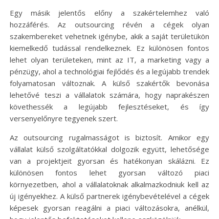
Egy másik jelentős előny a szakértelemhez való
hozzáférés. Az outsourcing révén a cégek olyan
szakembereket vehetnek igénybe, akik a saját területükön
kiemelkedő tudással rendelkeznek. Ez különösen fontos
lehet olyan területeken, mint az IT, a marketing vagy a
pénzügy, ahol a technológiai fejlődés és a legújabb trendek
folyamatosan változnak. A külső szakértők bevonása
lehetővé teszi a vállalatok számára, hogy naprakészen
követhessék a legújabb fejlesztéseket, és így
versenyelőnyre tegyenek szert.
Az outsourcing rugalmasságot is biztosít. Amikor egy
vállalat külső szolgáltatókkal dolgozik együtt, lehetősége
van a projektjeit gyorsan és hatékonyan skálázni. Ez
különösen fontos lehet gyorsan változó piaci
környezetben, ahol a vállalatoknak alkalmazkodniuk kell az
új igényekhez. A külső partnerek igénybevételével a cégek
képesek gyorsan reagálni a piaci változásokra, anélkül,