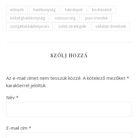
előnyök
hatékonyság
hátrányok
kockázatok
költséghatékonyság
outsourcing
piaci trendek
szolgáltatáskihelyezés
üzleti stratégiák
vállalati döntések
SZÓLJ HOZZÁ
Az e-mail címet nem tesszük közzé.
A kötelező mezőket
*
karakterrel jelöltük
Név
*
E-mail cím
*