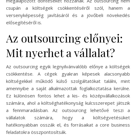
megalapozott döntéseket hozzanak. Az outsourcing nem
csupán a költségek csökkentéséről szól, hanem a
versenyképesség javításáról és a jövőbeli növekedés
elősegítéséről is.
Az outsourcing előnyei:
Mit nyerhet a vállalat?
Az outsourcing egyik legnyilvánvalóbb előnye a költségek
csökkentése. A cégek gyakran képesek alacsonyabb
költségekkel működő külső szolgáltatókat találni, mint
amennyibe a saját alkalmazottak foglalkoztatása kerülne.
Ez különösen fontos lehet a kis- és középvállalkozások
számára, ahol a költséghatékonyság kulcsszerepet játszik
a fennmaradásban. Az outsourcing lehetővé teszi a
vállalatok számára, hogy a költségvetésüket
hatékonyabban osszák el, és forrásaikat a core business
feladatokra összpontosítsák.