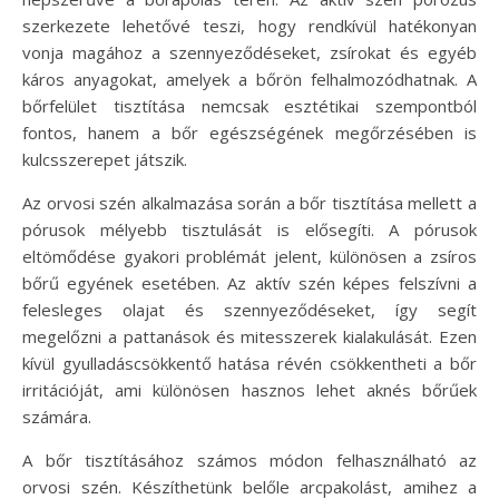
szerkezete lehetővé teszi, hogy rendkívül hatékonyan
vonja magához a szennyeződéseket, zsírokat és egyéb
káros anyagokat, amelyek a bőrön felhalmozódhatnak. A
bőrfelület tisztítása nemcsak esztétikai szempontból
fontos, hanem a bőr egészségének megőrzésében is
kulcsszerepet játszik.
Az orvosi szén alkalmazása során a bőr tisztítása mellett a
pórusok mélyebb tisztulását is elősegíti. A pórusok
eltömődése gyakori problémát jelent, különösen a zsíros
bőrű egyének esetében. Az aktív szén képes felszívni a
felesleges olajat és szennyeződéseket, így segít
megelőzni a pattanások és mitesszerek kialakulását. Ezen
kívül gyulladáscsökkentő hatása révén csökkentheti a bőr
irritációját, ami különösen hasznos lehet aknés bőrűek
számára.
A bőr tisztításához számos módon felhasználható az
orvosi szén. Készíthetünk belőle arcpakolást, amihez a