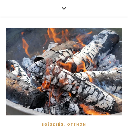
,
EGÉSZSÉG
OTTHON