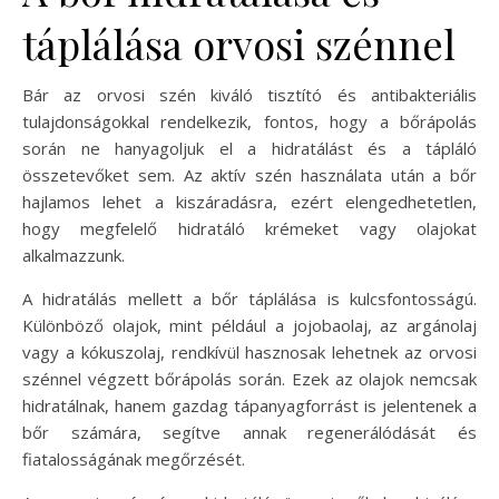
táplálása orvosi szénnel
Bár az orvosi szén kiváló tisztító és antibakteriális
tulajdonságokkal rendelkezik, fontos, hogy a bőrápolás
során ne hanyagoljuk el a hidratálást és a tápláló
összetevőket sem. Az aktív szén használata után a bőr
hajlamos lehet a kiszáradásra, ezért elengedhetetlen,
hogy megfelelő hidratáló krémeket vagy olajokat
alkalmazzunk.
A hidratálás mellett a bőr táplálása is kulcsfontosságú.
Különböző olajok, mint például a jojobaolaj, az argánolaj
vagy a kókuszolaj, rendkívül hasznosak lehetnek az orvosi
szénnel végzett bőrápolás során. Ezek az olajok nemcsak
hidratálnak, hanem gazdag tápanyagforrást is jelentenek a
bőr számára, segítve annak regenerálódását és
fiatalosságának megőrzését.