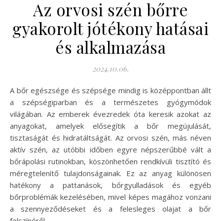
Az orvosi szén bőrre
gyakorolt jótékony hatásai
és alkalmazása
2024.10.06.
A bőr egészsége és szépsége mindig is középpontban állt
a szépségiparban és a természetes gyógymódok
világában. Az emberek évezredek óta keresik azokat az
anyagokat, amelyek elősegítik a bőr megújulását,
tisztaságát és hidratáltságát. Az orvosi szén, más néven
aktív szén, az utóbbi időben egyre népszerűbbé vált a
bőrápolási rutinokban, köszönhetően rendkívüli tisztító és
méregtelenítő tulajdonságainak. Ez az anyag különösen
hatékony a pattanások, bőrgyulladások és egyéb
bőrproblémák kezelésében, mivel képes magához vonzani
a szennyeződéseket és a felesleges olajat a bőr
felszínéről.