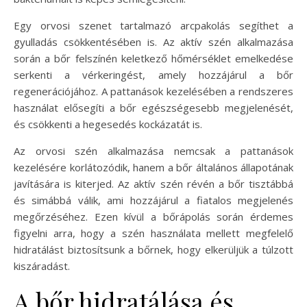
Egy orvosi szenet tartalmazó arcpakolás segíthet a
gyulladás csökkentésében is. Az aktív szén alkalmazása
során a bőr felszínén keletkező hőmérséklet emelkedése
serkenti a vérkeringést, amely hozzájárul a bőr
regenerációjához. A pattanások kezelésében a rendszeres
használat elősegíti a bőr egészségesebb megjelenését,
és csökkenti a hegesedés kockázatát is.
Az orvosi szén alkalmazása nemcsak a pattanások
kezelésére korlátozódik, hanem a bőr általános állapotának
javítására is kiterjed. Az aktív szén révén a bőr tisztábbá
és simábbá válik, ami hozzájárul a fiatalos megjelenés
megőrzéséhez. Ezen kívül a bőrápolás során érdemes
figyelni arra, hogy a szén használata mellett megfelelő
hidratálást biztosítsunk a bőrnek, hogy elkerüljük a túlzott
kiszáradást.
A bőr hidratálása és