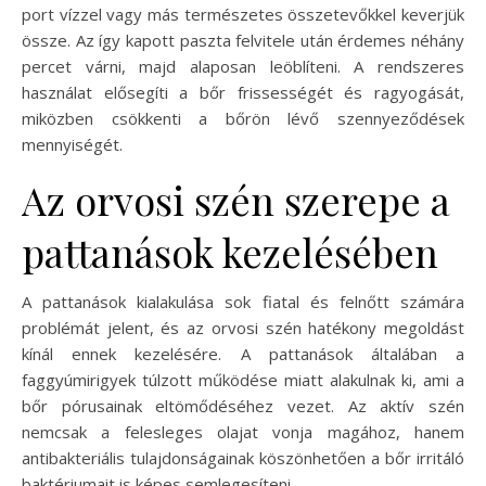
port vízzel vagy más természetes összetevőkkel keverjük
össze. Az így kapott paszta felvitele után érdemes néhány
percet várni, majd alaposan leöblíteni. A rendszeres
használat elősegíti a bőr frissességét és ragyogását,
miközben csökkenti a bőrön lévő szennyeződések
mennyiségét.
Az orvosi szén szerepe a
pattanások kezelésében
A pattanások kialakulása sok fiatal és felnőtt számára
problémát jelent, és az orvosi szén hatékony megoldást
kínál ennek kezelésére. A pattanások általában a
faggyúmirigyek túlzott működése miatt alakulnak ki, ami a
bőr pórusainak eltömődéséhez vezet. Az aktív szén
nemcsak a felesleges olajat vonja magához, hanem
antibakteriális tulajdonságainak köszönhetően a bőr irritáló
baktériumait is képes semlegesíteni.