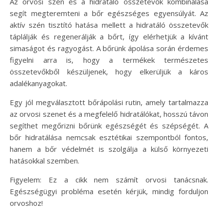
Az orvosi szén és a hidratáló összetevők kombinálása
segít megteremteni a bőr egészséges egyensúlyát. Az
aktív szén tisztító hatása mellett a hidratáló összetevők
táplálják és regenerálják a bőrt, így elérhetjük a kívánt
simaságot és ragyogást. A bőrünk ápolása során érdemes
figyelni arra is, hogy a termékek természetes
összetevőkből készüljenek, hogy elkerüljük a káros
adalékanyagokat.
Egy jól megválasztott bőrápolási rutin, amely tartalmazza
az orvosi szenet és a megfelelő hidratálókat, hosszú távon
segíthet megőrizni bőrünk egészségét és szépségét. A
bőr hidratálása nemcsak esztétikai szempontból fontos,
hanem a bőr védelmét is szolgálja a külső környezeti
hatásokkal szemben.
Figyelem: Ez a cikk nem számít orvosi tanácsnak.
Egészségügyi probléma esetén kérjük, mindig forduljon
orvoshoz!