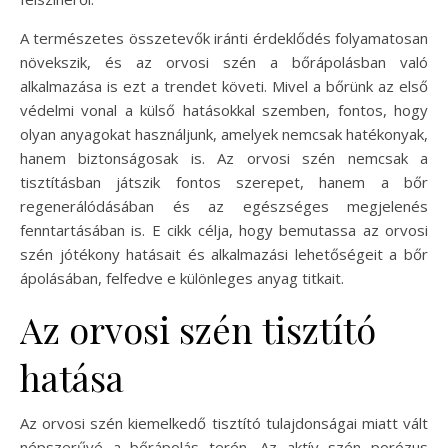
A természetes összetevők iránti érdeklődés folyamatosan
növekszik, és az orvosi szén a bőrápolásban való
alkalmazása is ezt a trendet követi. Mivel a bőrünk az első
védelmi vonal a külső hatásokkal szemben, fontos, hogy
olyan anyagokat használjunk, amelyek nemcsak hatékonyak,
hanem biztonságosak is. Az orvosi szén nemcsak a
tisztításban játszik fontos szerepet, hanem a bőr
regenerálódásában és az egészséges megjelenés
fenntartásában is. E cikk célja, hogy bemutassa az orvosi
szén jótékony hatásait és alkalmazási lehetőségeit a bőr
ápolásában, felfedve e különleges anyag titkait.
Az orvosi szén tisztító
hatása
Az orvosi szén kiemelkedő tisztító tulajdonságai miatt vált
népszerűvé a bőrápolás terén. Az aktív szén porózus