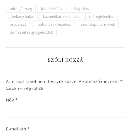
bőr egészség
bőr tisztítása
bőrápolás
jótékony hatás
kozmetikai alkalmazás
méregtelenítés
orvosi szén
pattanások kezelése
szén alapú termékek
természetes gyógymódok
SZÓLJ HOZZÁ
Az e-mail címet nem tesszük közzé.
A kötelező mezőket
*
karakterrel jelöltük
Név
*
E-mail cím
*