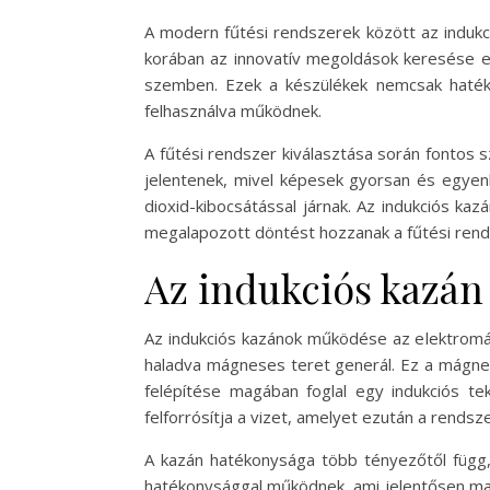
A modern fűtési rendszerek között az indu
korában az innovatív megoldások keresése el
szemben. Ezek a készülékek nemcsak haték
felhasználva működnek.
A fűtési rendszer kiválasztása során fontos
jelentenek, mivel képesek gyorsan és egyen
dioxid-kibocsátással járnak. Az indukciós k
megalapozott döntést hozzanak a fűtési rends
Az indukciós kazán
Az indukciós kazánok működése az elektromág
haladva mágneses teret generál. Ez a mágnese
felépítése magában foglal egy indukciós te
felforrósítja a vizet, amelyet ezután a rendsz
A kazán hatékonysága több tényezőtől függ, p
hatékonysággal működnek, ami jelentősen ma