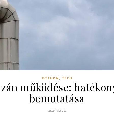
,
OTTHON
TECH
azán működése: hatékon
bemutatása
2025.02.22.