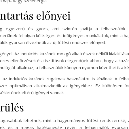
a nap- vagy szélenergia.
antartás előnyei
ag egyszerű és gyors, ami szintén javítja a felhasználók
erülnek fel olyan költséges és időigényes munkálatok, mint a
álók gyorsan élvezhetik az új fűtési rendszer előnyeit.
gényel. Az indukciós kazánok mozgó alkatrészek nélküli kialakítás
szeres ellenőrzések és tisztítások elegendőek ahhoz, hogy a ka
chnológiát alkalmaz, a felhasználók könnyen nyomon követhetik a ké
t az indukciós kazánok rugalmas használatot is kínálnak. A felh
szer optimálisan alkalmazkodik az igényekhez. Ez különösen f
ékletének eltérő igényei vannak.
rülés
 magasabbak lehetnek, mint a hagyományos fűtési rendszereké, 
égek és a magas hatékonyság révén a felhasználók gyorsan