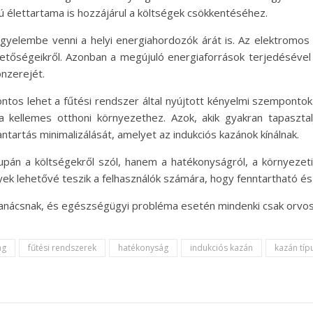
 élettartama is hozzájárul a költségek csökkentéséhez.
gyelembe venni a helyi energiahordozók árát is. Az elektromos 
etőségeikről. Azonban a megújuló energiaforrások terjedéséve
onzerejét.
ontos lehet a fűtési rendszer által nyújtott kényelmi szempontok
a kellemes otthoni környezethez. Azok, akik gyakran tapaszta
ntartás minimalizálását, amelyet az indukciós kazánok kínálnak.
upán a költségekről szól, hanem a hatékonyságról, a környezeti 
ek lehetővé teszik a felhasználók számára, hogy fenntartható 
 tanácsnak, és egészségügyi probléma esetén mindenki csak orvo
ág
fűtési rendszerek
hatékonyság
indukciós kazán
kazán típ