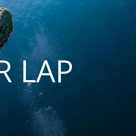
R LAP