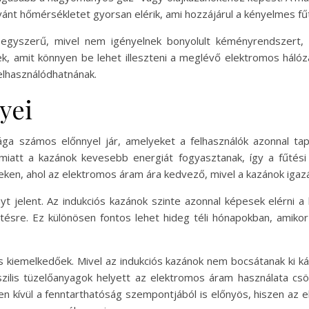
kívánt hőmérsékletet gyorsan elérik, ami hozzájárul a kényelmes f
g egyszerű, mivel nem igényelnek bonyolult kéményrendszert
, amit könnyen be lehet illeszteni a meglévő elektromos hálózat
elhasználódhatnának.
yei
ga számos előnnyel jár, amelyeket a felhasználók azonnal tap
iatt a kazánok kevesebb energiát fogyasztanak, így a fűtési 
teken, ahol az elektromos áram ára kedvező, mivel a kazánok ig
yt jelent. Az indukciós kazánok szinte azonnal képesek elérni a
tésre. Ez különösen fontos lehet hideg téli hónapokban, amik
s kiemelkedőek. Mivel az indukciós kazánok nem bocsátanak ki ká
lis tüzelőanyagok helyett az elektromos áram használata csökk
zen kívül a fenntarthatóság szempontjából is előnyös, hiszen 