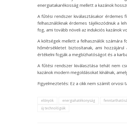
energiatakarékosság mellett a kazánok hosszú
A fűtési rendszer kiválasztásakor érdemes fi
felhasználóknak érdemes tájékozódniuk a leh
fog, ami tovább növeli az indukciós kazánok v
A költségek mellett a felhasználók számára f
hőmérsékletet biztosítanak, ami hozzájárul 
értékelni fogják a megbízhatóságot és a karba
A fűtési rendszer kiválasztása tehát nem cs
kazánok modern megoldásokat kínálnak, amely
Figyelmeztetés: Ez a cikk nem számít orvosi
előnyök
energiahatékonyság
fenntarthatós
új technológiák