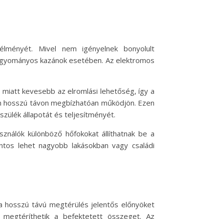
 élményét. Mivel nem igényelnek bonyolult
 hagyományos kazánok esetében. Az elektromos
a miatt kevesebb az elromlási lehetőség, így a
zán hosszú távon megbízhatóan működjön. Ezen
szülék állapotát és teljesítményét.
asználók különböző hőfokokat állíthatnak be a
ontos lehet nagyobb lakásokban vagy családi
a hosszú távú megtérülés jelentős előnyöket
 megtéríthetik a befektetett összeget. Az