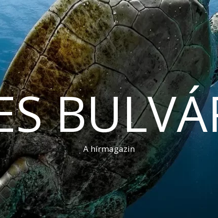
ES BULVÁ
A hírmagazin