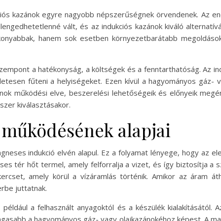
kciós kazánok egyre nagyobb népszerűségnek örvendenek. Az en
engedhetetlenné vált, és az indukciós kazánok kiváló alternatí
onyabbak, hanem sok esetben környezetbarátabb megoldásokat
 szempont a hatékonyság, a költségek és a fenntarthatóság. Az i
letesen fűteni a helyiségeket. Ezen kívül a hagyományos gáz-
azánok működési elve, beszerelési lehetőségeik és előnyeik megé
zer kiválasztásakor.
 működésének alapjai
neses indukció elvén alapul. Ez a folyamat lényege, hogy az 
s tér hőt termel, amely felforralja a vizet, és így biztosítja 
kercset, amely körül a vízáramlás történik. Amikor az áram á
erbe juttatnak.
éldául a felhasznált anyagoktól és a készülék kialakításától. 
gasabb a hagyományos gáz- vagy olajkazánokéhoz képest. A mag