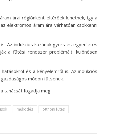
áram árai régiónként eltérőek lehetnek, így a
l az elektromos áram ára várhatóan csökkenni
 is. Az indukciós kazánok gyors és egyenletes
lják a fűtési rendszer problémáit, különösen
hatásokról és a kényelemről is. Az indukciós
és gazdaságos módon fűtsenek.
sa tanácsát fogadja meg.
usok
működés
otthoni fűtés