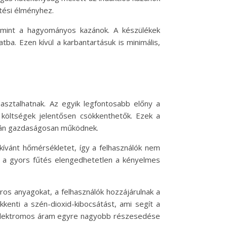
űtési élményhez.
, mint a hagyományos kazánok. A készülékek
ba. Ezen kívül a karbantartásuk is minimális,
asztalhatnak. Az egyik legfontosabb előny a
költségek jelentősen csökkenthetők. Ezek a
azán gazdaságosan működnek.
 kívánt hőmérsékletet, így a felhasználók nem
or a gyors fűtés elengedhetetlen a kényelmes
ros anyagokat, a felhasználók hozzájárulnak a
enti a szén-dioxid-kibocsátást, ami segít a
az elektromos áram egyre nagyobb részesedése