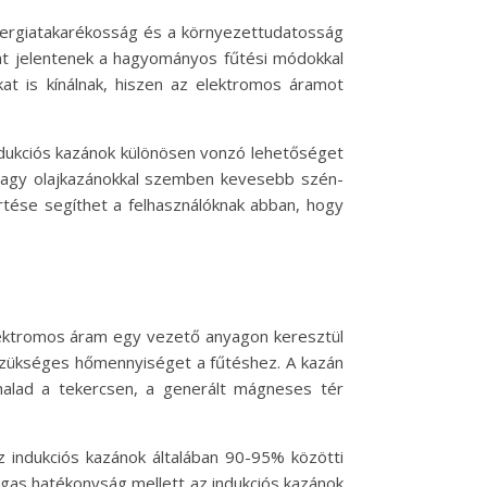
ergiatakarékosság és a környezettudatosság
vát jelentenek a hagyományos fűtési módokkal
 is kínálnak, hiszen az elektromos áramot
ndukciós kazánok különösen vonzó lehetőséget
 vagy olajkazánokkal szemben kevesebb szén-
rtése segíthet a felhasználóknak abban, hogy
elektromos áram egy vezető anyagon keresztül
a szükséges hőmennyiséget a fűtéshez. A kazán
thalad a tekercsen, a generált mágneses tér
Az indukciós kazánok általában 90-95% közötti
as hatékonyság mellett az indukciós kazánok