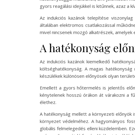
gyors reagálási idejükkel is kitűnnek, azaz a 
Az indukciós kazánok telepítése viszonyla
általában elektromos csatlakozással működnek
mivel nincsenek mozgó alkatrészek, amelyek 
A hatékonyság előn
Az indukciós kazánok kiemelkedő hatékonysá
költséghatékonyság. A magas hatékonyság m
készülékek különösen előnyösek olyan terüle
Emellett a gyors hőtermelés is jelentős előn
kénytelenek hosszú órákon át várakozni a fű
élethez.
A hatékonyság mellett a környezeti előnyök i
környezet védelméhez. A hagyományos fosszi
globális felmelegedés elleni küzdelemben. E