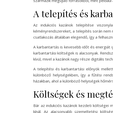
származik megújuló forrásokból, mint például 
A telepítés és karb
Az indukciós kazánok telepítése viszonyl
kéményrendszereket, a telepítés során nem m
csatlakozás általában elegendő, így a felhaszn
A karbantartás is kevesebb időt és energiát i
karbantartási költségek is alacsonyak. Rend
kívül, mivel a kazánok nagy része digitális te
A telepítési és karbantartási előnyök mellet
különböző helyiségekben, így a fűtési rend
házakban, ahol a különböző helyiségek hőmérs
Költségek és megté
Bár az indukciós kazánok kezdeti költségei
kínál. Az alacsonyabb üzemeltetési költs