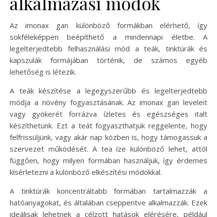
alkalmazási módok
Az imonax gan különböző formákban elérhető, így
sokféleképpen beépíthető a mindennapi életbe. A
legelterjedtebb felhasználási mód a teák, tinktúrák és
kapszulák formájában történik, de számos egyéb
lehetőség is létezik.
A teák készítése a legegyszerűbb és legelterjedtebb
módja a növény fogyasztásának. Az imonax gan leveleit
vagy gyökerét forrázva ízletes és egészséges italt
készíthetünk. Ezt a teát fogyaszthatjuk reggelente, hogy
felfrissüljünk, vagy akár nap közben is, hogy támogassuk a
szervezet működését. A tea íze különböző lehet, attól
függően, hogy milyen formában használjuk, így érdemes
kísérletezni a különböző elkészítési módokkal.
A tinktúrák koncentráltabb formában tartalmazzák a
hatóanyagokat, és általában cseppentve alkalmazzák. Ezek
ideálisak lehetnek a célzott hatások elérésére, például