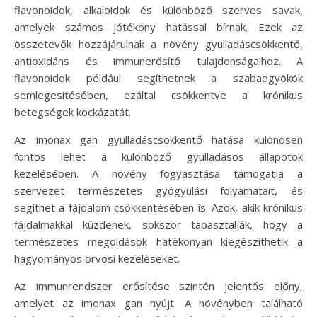
flavonoidok, alkaloidok és különböző szerves savak,
amelyek számos jótékony hatással bírnak. Ezek az
összetevők hozzájárulnak a növény gyulladáscsökkentő,
antioxidáns és immunerősítő tulajdonságaihoz. A
flavonoidok például segíthetnek a szabadgyökök
semlegesítésében, ezáltal csökkentve a krónikus
betegségek kockázatát.
Az imonax gan gyulladáscsökkentő hatása különösen
fontos lehet a különböző gyulladásos állapotok
kezelésében. A növény fogyasztása támogatja a
szervezet természetes gyógyulási folyamatait, és
segíthet a fájdalom csökkentésében is. Azok, akik krónikus
fájdalmakkal küzdenek, sokszor tapasztalják, hogy a
természetes megoldások hatékonyan kiegészíthetik a
hagyományos orvosi kezeléseket.
Az immunrendszer erősítése szintén jelentős előny,
amelyet az imonax gan nyújt. A növényben található