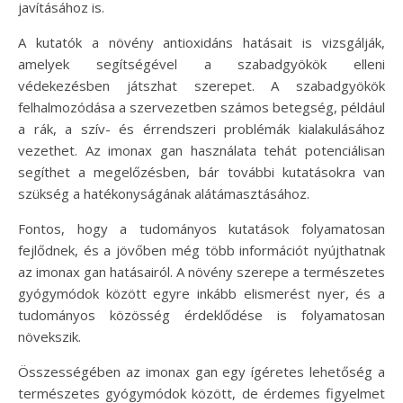
javításához is.
A kutatók a növény antioxidáns hatásait is vizsgálják,
amelyek segítségével a szabadgyökök elleni
védekezésben játszhat szerepet. A szabadgyökök
felhalmozódása a szervezetben számos betegség, például
a rák, a szív- és érrendszeri problémák kialakulásához
vezethet. Az imonax gan használata tehát potenciálisan
segíthet a megelőzésben, bár további kutatásokra van
szükség a hatékonyságának alátámasztásához.
Fontos, hogy a tudományos kutatások folyamatosan
fejlődnek, és a jövőben még több információt nyújthatnak
az imonax gan hatásairól. A növény szerepe a természetes
gyógymódok között egyre inkább elismerést nyer, és a
tudományos közösség érdeklődése is folyamatosan
növekszik.
Összességében az imonax gan egy ígéretes lehetőség a
természetes gyógymódok között, de érdemes figyelmet