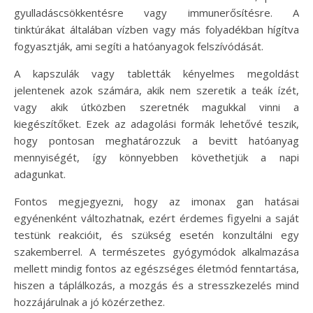
gyulladáscsökkentésre vagy immunerősítésre. A
tinktúrákat általában vízben vagy más folyadékban hígítva
fogyasztják, ami segíti a hatóanyagok felszívódását.
A kapszulák vagy tabletták kényelmes megoldást
jelentenek azok számára, akik nem szeretik a teák ízét,
vagy akik útközben szeretnék magukkal vinni a
kiegészítőket. Ezek az adagolási formák lehetővé teszik,
hogy pontosan meghatározzuk a bevitt hatóanyag
mennyiségét, így könnyebben követhetjük a napi
adagunkat.
Fontos megjegyezni, hogy az imonax gan hatásai
egyénenként változhatnak, ezért érdemes figyelni a saját
testünk reakcióit, és szükség esetén konzultálni egy
szakemberrel. A természetes gyógymódok alkalmazása
mellett mindig fontos az egészséges életmód fenntartása,
hiszen a táplálkozás, a mozgás és a stresszkezelés mind
hozzájárulnak a jó közérzethez.