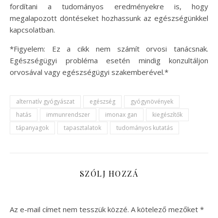
fordítani a tudományos eredményekre is, hogy
megalapozott döntéseket hozhassunk az egészségünkkel
kapcsolatban.
*Figyelem: Ez a cikk nem számít orvosi tanácsnak.
Egészségügyi probléma esetén mindig konzultáljon
orvosával vagy egészségügyi szakemberével.*
alternatív gyógyászat
egészség
gyógynövények
hatás
immunrendszer
imonax gan
kiegészítők
tápanyagok
tapasztalatok
tudományos kutatás
SZÓLJ HOZZÁ
Az e-mail címet nem tesszük közzé.
A kötelező mezőket
*