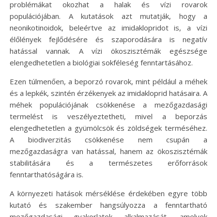
problémákat okozhat a halak és vízi rovarok
populációjában. A kutatások azt mutatják, hogy a
neonikotinoidok, beleértve az imidaklopridot is, a vízi
élőlények fejlődésére és szaporodására is negatív
hatással vannak. A vízi ökoszisztémák egészsége
elengedhetetlen a biológiai sokféleség fenntartásához.
Ezen túlmenően, a beporzó rovarok, mint például a méhek
és a lepkék, szintén érzékenyek az imidakloprid hatásaira. A
méhek populációjának csökkenése a mezőgazdasági
termelést is veszélyeztetheti, mivel a beporzás
elengedhetetlen a gyümölcsök és zöldségek terméséhez.
A biodiverzitás csökkenése nem csupán a
mezőgazdaságra van hatással, hanem az ökoszisztémák
stabilitására és a természetes erőforrások
fenntarthatóságára is.
A környezeti hatások mérséklése érdekében egyre több
kutató és szakember hangsúlyozza a fenntartható
mezőgazdasági gyakorlatok alkalmazását, amelyek