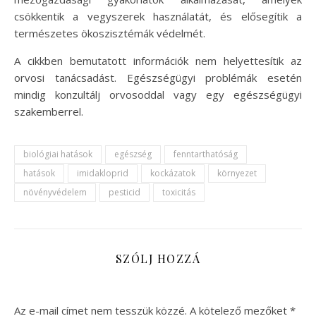
csökkentik a vegyszerek használatát, és elősegítik a
természetes ökoszisztémák védelmét.
A cikkben bemutatott információk nem helyettesítik az
orvosi tanácsadást. Egészségügyi problémák esetén
mindig konzultálj orvosoddal vagy egy egészségügyi
szakemberrel.
biológiai hatások
egészség
fenntarthatóság
hatások
imidakloprid
kockázatok
környezet
növényvédelem
pesticid
toxicitás
SZÓLJ HOZZÁ
Az e-mail címet nem tesszük közzé.
A kötelező mezőket
*