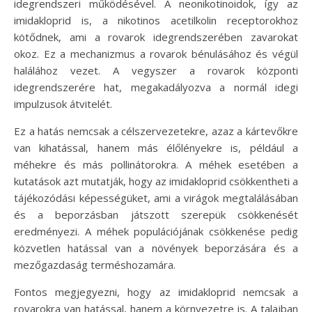
idegrendszeri működésével. A neonikotinoidok, így az
imidakloprid is, a nikotinos acetilkolin receptorokhoz
kötődnek, ami a rovarok idegrendszerében zavarokat
okoz. Ez a mechanizmus a rovarok bénulásához és végül
halálához vezet. A vegyszer a rovarok központi
idegrendszerére hat, megakadályozva a normál idegi
impulzusok átvitelét.
Ez a hatás nemcsak a célszervezetekre, azaz a kártevőkre
van kihatással, hanem más élőlényekre is, például a
méhekre és más pollinátorokra. A méhek esetében a
kutatások azt mutatják, hogy az imidakloprid csökkentheti a
tájékozódási képességüket, ami a virágok megtalálásában
és a beporzásban játszott szerepük csökkenését
eredményezi. A méhek populációjának csökkenése pedig
közvetlen hatással van a növények beporzására és a
mezőgazdaság terméshozamára.
Fontos megjegyezni, hogy az imidakloprid nemcsak a
rovarokra van hatással, hanem a környezetre is. A talajban