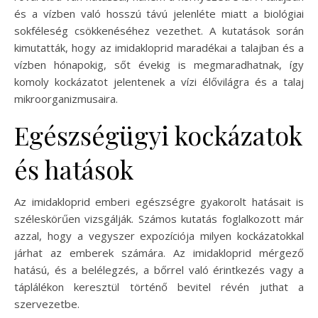
és a vízben való hosszú távú jelenléte miatt a biológiai
sokféleség csökkenéséhez vezethet. A kutatások során
kimutatták, hogy az imidakloprid maradékai a talajban és a
vízben hónapokig, sőt évekig is megmaradhatnak, így
komoly kockázatot jelentenek a vízi élővilágra és a talaj
mikroorganizmusaira.
Egészségügyi kockázatok
és hatások
Az imidakloprid emberi egészségre gyakorolt hatásait is
széleskörűen vizsgálják. Számos kutatás foglalkozott már
azzal, hogy a vegyszer expozíciója milyen kockázatokkal
járhat az emberek számára. Az imidakloprid mérgező
hatású, és a belélegzés, a bőrrel való érintkezés vagy a
táplálékon keresztül történő bevitel révén juthat a
szervezetbe.