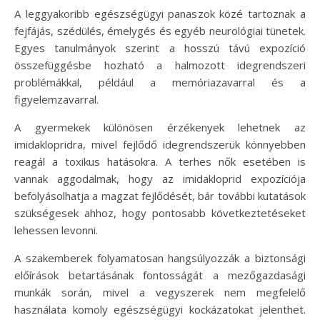
A leggyakoribb egészségügyi panaszok közé tartoznak a
fejfájás, szédülés, émelygés és egyéb neurológiai tünetek.
Egyes tanulmányok szerint a hosszú távú expozíció
összefüggésbe hozható a halmozott idegrendszeri
problémákkal, például a memóriazavarral és a
figyelemzavarral.
A gyermekek különösen érzékenyek lehetnek az
imidaklopridra, mivel fejlődő idegrendszerük könnyebben
reagál a toxikus hatásokra. A terhes nők esetében is
vannak aggodalmak, hogy az imidakloprid expozíciója
befolyásolhatja a magzat fejlődését, bár további kutatások
szükségesek ahhoz, hogy pontosabb következtetéseket
lehessen levonni.
A szakemberek folyamatosan hangsúlyozzák a biztonsági
előírások betartásának fontosságát a mezőgazdasági
munkák során, mivel a vegyszerek nem megfelelő
használata komoly egészségügyi kockázatokat jelenthet.