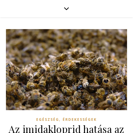
,
EGÉSZSÉG
ÉRDEKESSÉGEK
Az imidakloprid hatása az