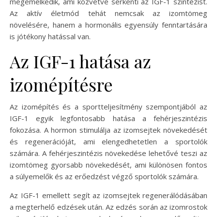
megemelkedik, ami közvetve serkenti az IGF-1 szintézist.
Az aktív életmód tehát nemcsak az izomtömeg
növelésére, hanem a hormonális egyensúly fenntartására
is jótékony hatással van.
Az IGF-1 hatása az
izomépítésre
Az izomépítés és a sportteljesítmény szempontjából az
IGF-1 egyik legfontosabb hatása a fehérjeszintézis
fokozása. A hormon stimulálja az izomsejtek növekedését
és regenerációját, ami elengedhetetlen a sportolók
számára. A fehérjeszintézis növekedése lehetővé teszi az
izomtömeg gyorsabb növekedését, ami különösen fontos
a súlyemelők és az erőedzést végző sportolók számára.
Az IGF-1 emellett segít az izomsejtek regenerálódásában
a megterhelő edzések után. Az edzés során az izomrostok