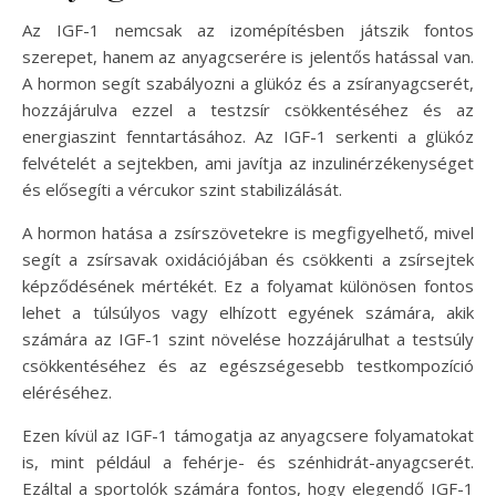
Az IGF-1 nemcsak az izomépítésben játszik fontos
szerepet, hanem az anyagcserére is jelentős hatással van.
A hormon segít szabályozni a glükóz és a zsíranyagcserét,
hozzájárulva ezzel a testzsír csökkentéséhez és az
energiaszint fenntartásához. Az IGF-1 serkenti a glükóz
felvételét a sejtekben, ami javítja az inzulinérzékenységet
és elősegíti a vércukor szint stabilizálását.
A hormon hatása a zsírszövetekre is megfigyelhető, mivel
segít a zsírsavak oxidációjában és csökkenti a zsírsejtek
képződésének mértékét. Ez a folyamat különösen fontos
lehet a túlsúlyos vagy elhízott egyének számára, akik
számára az IGF-1 szint növelése hozzájárulhat a testsúly
csökkentéséhez és az egészségesebb testkompozíció
eléréséhez.
Ezen kívül az IGF-1 támogatja az anyagcsere folyamatokat
is, mint például a fehérje- és szénhidrát-anyagcserét.
Ezáltal a sportolók számára fontos, hogy elegendő IGF-1