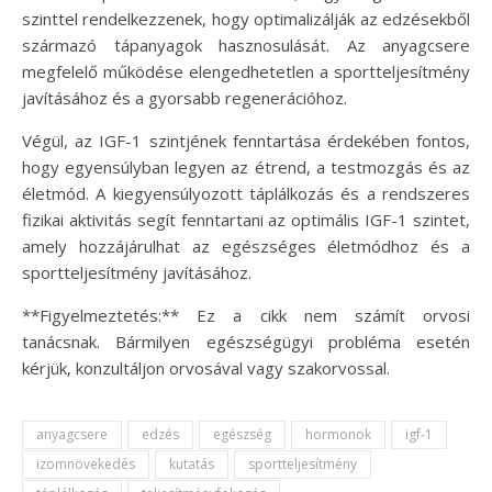
szinttel rendelkezzenek, hogy optimalizálják az edzésekből
származó tápanyagok hasznosulását. Az anyagcsere
megfelelő működése elengedhetetlen a sportteljesítmény
javításához és a gyorsabb regenerációhoz.
Végül, az IGF-1 szintjének fenntartása érdekében fontos,
hogy egyensúlyban legyen az étrend, a testmozgás és az
életmód. A kiegyensúlyozott táplálkozás és a rendszeres
fizikai aktivitás segít fenntartani az optimális IGF-1 szintet,
amely hozzájárulhat az egészséges életmódhoz és a
sportteljesítmény javításához.
**Figyelmeztetés:** Ez a cikk nem számít orvosi
tanácsnak. Bármilyen egészségügyi probléma esetén
kérjük, konzultáljon orvosával vagy szakorvossal.
anyagcsere
edzés
egészség
hormonok
igf-1
izomnövekedés
kutatás
sportteljesítmény