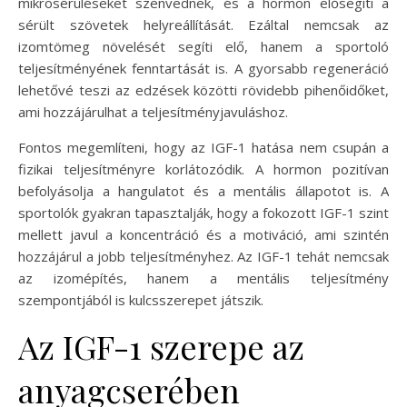
mikrosérüléseket szenvednek, és a hormon elősegíti a
sérült szövetek helyreállítását. Ezáltal nemcsak az
izomtömeg növelését segíti elő, hanem a sportoló
teljesítményének fenntartását is. A gyorsabb regeneráció
lehetővé teszi az edzések közötti rövidebb pihenőidőket,
ami hozzájárulhat a teljesítményjavuláshoz.
Fontos megemlíteni, hogy az IGF-1 hatása nem csupán a
fizikai teljesítményre korlátozódik. A hormon pozitívan
befolyásolja a hangulatot és a mentális állapotot is. A
sportolók gyakran tapasztalják, hogy a fokozott IGF-1 szint
mellett javul a koncentráció és a motiváció, ami szintén
hozzájárul a jobb teljesítményhez. Az IGF-1 tehát nemcsak
az izomépítés, hanem a mentális teljesítmény
szempontjából is kulcsszerepet játszik.
Az IGF-1 szerepe az
anyagcserében