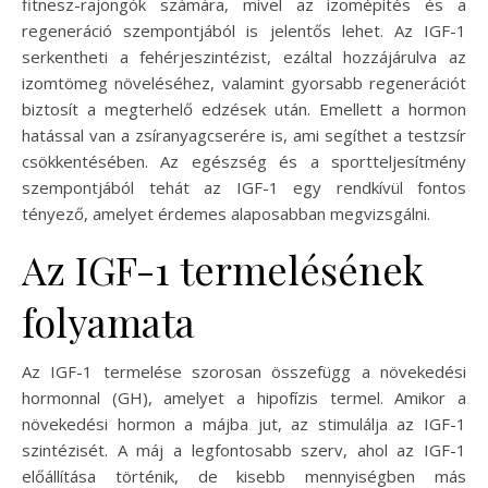
fitnesz-rajongók számára, mivel az izomépítés és a
regeneráció szempontjából is jelentős lehet. Az IGF-1
serkentheti a fehérjeszintézist, ezáltal hozzájárulva az
izomtömeg növeléséhez, valamint gyorsabb regenerációt
biztosít a megterhelő edzések után. Emellett a hormon
hatással van a zsíranyagcserére is, ami segíthet a testzsír
csökkentésében. Az egészség és a sportteljesítmény
szempontjából tehát az IGF-1 egy rendkívül fontos
tényező, amelyet érdemes alaposabban megvizsgálni.
Az IGF-1 termelésének
folyamata
Az IGF-1 termelése szorosan összefügg a növekedési
hormonnal (GH), amelyet a hipofízis termel. Amikor a
növekedési hormon a májba jut, az stimulálja az IGF-1
szintézisét. A máj a legfontosabb szerv, ahol az IGF-1
előállítása történik, de kisebb mennyiségben más