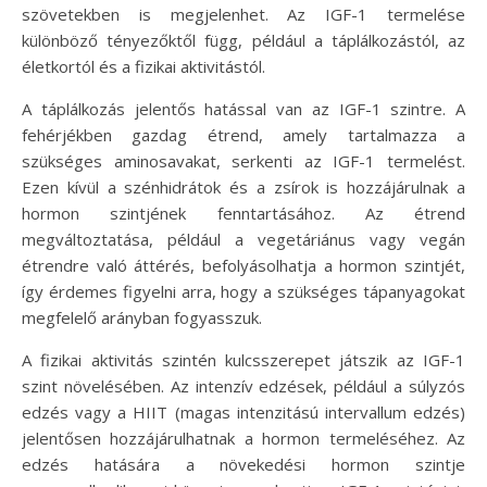
szövetekben is megjelenhet. Az IGF-1 termelése
különböző tényezőktől függ, például a táplálkozástól, az
életkortól és a fizikai aktivitástól.
A táplálkozás jelentős hatással van az IGF-1 szintre. A
fehérjékben gazdag étrend, amely tartalmazza a
szükséges aminosavakat, serkenti az IGF-1 termelést.
Ezen kívül a szénhidrátok és a zsírok is hozzájárulnak a
hormon szintjének fenntartásához. Az étrend
megváltoztatása, például a vegetáriánus vagy vegán
étrendre való áttérés, befolyásolhatja a hormon szintjét,
így érdemes figyelni arra, hogy a szükséges tápanyagokat
megfelelő arányban fogyasszuk.
A fizikai aktivitás szintén kulcsszerepet játszik az IGF-1
szint növelésében. Az intenzív edzések, például a súlyzós
edzés vagy a HIIT (magas intenzitású intervallum edzés)
jelentősen hozzájárulhatnak a hormon termeléséhez. Az
edzés hatására a növekedési hormon szintje