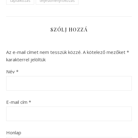
táplálkozás
teljesítményfokozás
SZÓLJ HOZZÁ
Az e-mail címet nem tesszük közzé.
A kötelező mezőket
*
karakterrel jelöltük
Név
*
E-mail cím
*
Honlap