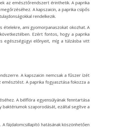
ek az emésztőrendszert érinthetik. A paprika
 megőrzéséhez. A kapszaicin, a paprika csípős
tulajdonságokkal rendelkezik.
ős ételekre, ami gyomorpanaszokat okozhat. A
 következtében. Ezért fontos, hogy a paprika
s egészségügyi előnyeit, míg a túlzásba vitt
endszerre. A kapszaicin nemcsak a fűszer ízét
z emésztést. A paprika fogyasztása fokozza a
éséhez. A bélflóra egyensúlyának fenntartása
 baktériumok szaporodását, ezáltal segítve a
n. A fájdalomcsillapító hatásának köszönhetően