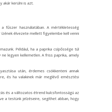
akár kerülni is azt.
 a fűszer használatában. A mértékletesség
 ízének élvezete mellett figyelembe kell venni
mazunk. Például, ha a paprika csípőssége túl
ne legyen kellemetlen. A friss paprika, amely
ogyasztása után, érdemes csökkenteni annak
gére, és ha valakinek már meglévő emésztési
zás és a változatos étrend kulcsfontosságú az
 a testünk jelzéseire, segíthet abban, hogy