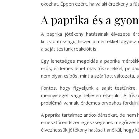
okozhat. Éppen ezért, ha valaki érzékeny a fű
A paprika és a gyo
A paprika jótékony hatásainak élvezete é
kulcsfontosságú, hiszen a mértékkel fogyaszto
a saját testünk reakcióit is.
Egy lehetséges megoldás a paprika mértéklet
erős, érdemes lehet más fűszerekkel, például
nem olyan csípős, mint a szárított változata, s
Fontos, hogy figyeljünk a saját testünkre
mennyiségét vagy teljesen elkerülni. A fűs
problémái vannak, érdemes orvoshoz fordulni
A paprika tartalmaz antioxidánsokat, de nem 
emésztőrendszer egészségének megőrzésében.
élvezhessük jótékony hatásait anélkül, hogy