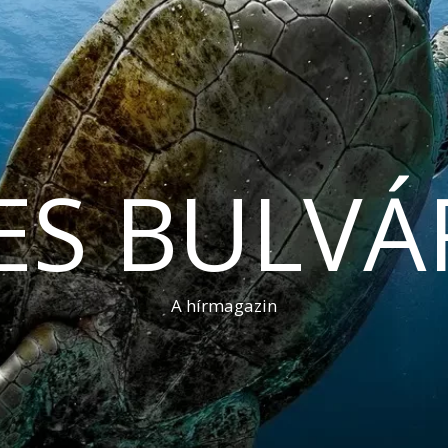
ES BULVÁ
A hírmagazin