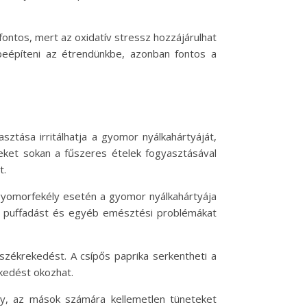
fontos, mert az oxidatív stressz hozzájárulhat
eépíteni az étrendünkbe, azonban fontos a
sztása irritálhatja a gyomor nyálkahártyáját,
eket sokan a fűszeres ételek fogyasztásával
t.
gyomorfekély esetén a gyomor nyálkahártyája
át, puffadást és egyéb emésztési problémákat
székrekedést. A csípős paprika serkentheti a
kedést okozhat.
y, az mások számára kellemetlen tüneteket