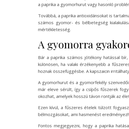
a paprika a gyomorhurut vagy hasonló problé
Továbbá, a paprika antioxidánsokat is tartalm
számos gyomor- és bélbetegség kialakulás
mértékletesség.
A gyomorra gyakoro
Bár a paprika számos jótékony hatással bír, 
különösen, ha valaki érzékenyebb a fűszere
hoznak összefüggésbe. A kapszaicin irritálhat
A gyomorhurut és a gyomorfekély szenvedői 
már eleve sérült, így a csípős fűszerek fog
okozhat, amelyek hosszú távon rontják az él
Ezen kívül, a fűszeres ételek túlzott fogya
bélmozgásokat, ami hasmenést eredményezhet
Fontos megjegyezni, hogy a paprika hatás