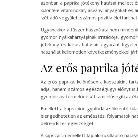
azonban a paprika jótékony hatásai mellett 
különféle vitaminokat, ásványi anyagokat és 
ízét adó vegyület, számos pozitív élettani hat
Ugyanakkor a fűszer használata nem mindenki
gyomor nyálkahártyájának irritációja, gyomo
jótékony és káros hatásait egyaránt figyele
használat kellemetlen következményekkel járh
Az erős paprika jót
Az erős paprika, különösen a kapszaicint tar
adja, hanem számos egészségügyi előnyt is b
gyomorsav termelődését, ami elősegíti az éte
Emellett a kapszaicin gyulladáscsökkentő tu
elengedhetetlen az emésztési folyamatok hat
bélrendszer egészségét.
A kapszaicin emellett fájdalomcsillapító hatá