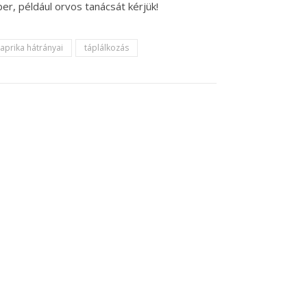
r, például orvos tanácsát kérjük!
aprika hátrányai
táplálkozás