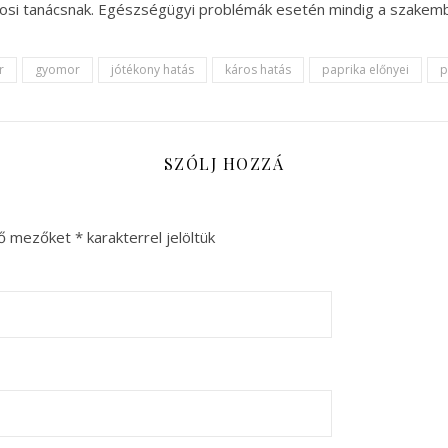
osi tanácsnak. Egészségügyi problémák esetén mindig a szakembe
r
gyomor
jótékony hatás
káros hatás
paprika előnyei
p
SZÓLJ HOZZÁ
ző mezőket
*
karakterrel jelöltük