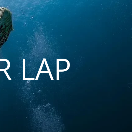
R LAP