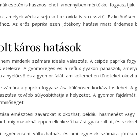
mák esetén is hasznos lehet, amennyiben mértékkel fogyasztják.
az, amelyek védik a sejteket az oxidatív stressztől. Ez különösen 
ához. Az erős paprika ezen jótékony hatásai miatt érdemes b
lt káros hatások
nem mindenki számára ideális választás. A csípős paprika fogya
s ételekre. A gyomorégés és a reflux gyakori panaszok, amely
ja a nyelőcső és a gyomor falát, ami kellemetlen tüneteket okozha
számára a paprika fogyasztása különösen kockázatos lehet. A 
yasztása tovább súlyosbíthatja a helyzetet. A gyomor fájdalm
etminőséget.
sztása emésztési zavarokat is okozhat, például hasmenést vagy 
, míg másoknál éppen ellenkező hatást gyakorolhat, és székre
ai egyénenként változhatnak, és ami egyesek számára jótékon