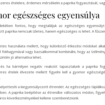
szeres ételekre, érdemes mérsékelni a paprika fogyasztását, vagy 
mor egészséges egyensúlya
rdekében fontos, hogy megtaláljuk az egészséges egyensúlyt
tt paprika nemcsak ízletes, hanem egészséges is lehet. A fűszer
es használata mellett, hogy különböző étkezési módokat alkal
 fokhagymával vagy bazsalikommal kombinálni, hogy az ízélmény 
zintén jó alternatíva lehet.
, és ha bármilyen negatív reakciót tapasztalunk a paprika f
zeres ételek élvezete mellett figyelni kell a gyomor egészsé
.
helyettesíti a kiegyensúlyozott étrendet. Az egészséges táplálko
 A paprika beépítése az étrendbe változatos módon, figyelve
 káros következményekkel kellene szembenéznünk.