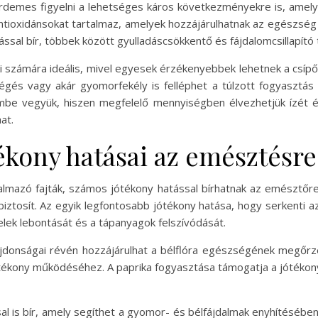
érdemes figyelni a lehetséges káros következményekre is, amely
antioxidánsokat tartalmaz, amelyek hozzájárulhatnak az egészség
ással bír, többek között gyulladáscsökkentő és fájdalomcsillapító 
 számára ideális, mivel egyesek érzékenyebbek lehetnek a csíp
régés vagy akár gyomorfekély is felléphet a túlzott fogyasztás
mbe vegyük, hiszen megfelelő mennyiségben élvezhetjük ízét é
at.
ékony hatásai az emésztésre
talmazó fajták, számos jótékony hatással bírhatnak az emésztőr
iztosít. Az egyik legfontosabb jótékony hatása, hogy serkenti a
lek lebontását és a tápanyagok felszívódását.
lajdonságai révén hozzájárulhat a bélflóra egészségének megőrz
ékony működéséhez. A paprika fogyasztása támogatja a jótékony
ssal is bír, amely segíthet a gyomor- és bélfájdalmak enyhítésébe