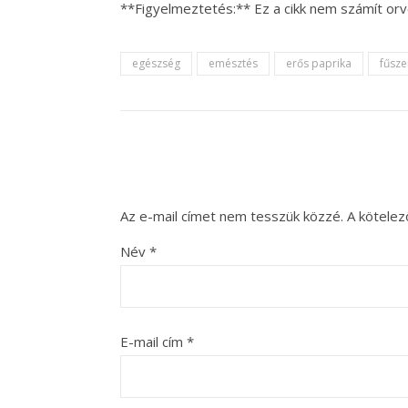
**Figyelmeztetés:** Ez a cikk nem számít orv
egészség
emésztés
erős paprika
fűsze
Az e-mail címet nem tesszük közzé.
A kötele
Név
*
E-mail cím
*