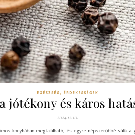
,
EGÉSZSÉG
ÉRDEKESSÉGEK
a jótékony és káros hat
2024.12.10.
zámos konyhában megtalálható, és egyre népszerűbbé válik a g