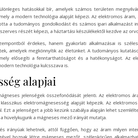
lönleges hatásokkal bír, amelyek számos területen megnyilv
 amely a modern technológia alapját képezi. Az elektromos áram
otta a tudományos gondolkodást és számos ipari alkalmazást ind
erves részét képezi, a háztartási készülékektől kezdve az orv
empontból érdekes, hanem gyakorlati alkalmazásai is széle
tek, amelyek megkönnyítik az életünket. A tudományos kutatás
ly elősegíti a fenntarthatóságot és a hatékonyságot. Az e
ern technológia kulcsszava is.
ség alapjai
ágneses jelenségek összefonódását jelenti. Az elektromos 
a klasszikus elektromágnesesség alapját képezik. Az elektrom
zt a jelenséget a jobb kezünk szabálya alapján lehet szemléltet
r a hüvelykujjunk a mágneses mező irányát mutatja.
irányúak lehetnek, attól függően, hogy az áram milyen intenz
gével hoznak létre mágneses mezőt, széleskörűen alkalmazhat