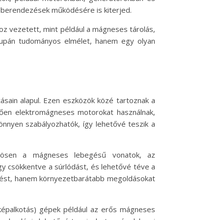
 berendezések működésére is kiterjed.
z vezetett, mint például a mágneses tárolás,
supán tudományos elmélet, hanem egy olyan
sain alapul. Ezen eszközök közé tartoznak a
zően elektromágneses motorokat használnak,
nnyen szabályozhatók, így lehetővé teszik a
lönösen a mágneses lebegésű vonatok, az
 csökkentve a súrlódást, és lehetővé téve a
dést, hanem környezetbarátabb megoldásokat
képalkotás) gépek például az erős mágneses