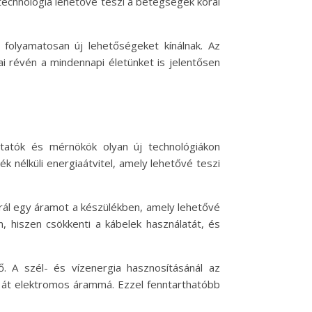
 technológia lehetővé teszi a betegségek korai
folyamatosan új lehetőségeket kínálnak. Az
 révén a mindennapi életünket is jelentősen
tatók és mérnökök olyan új technológiákon
 nélküli energiaátvitel, amely lehetővé teszi
rál egy áramot a készülékben, amely lehetővé
 hiszen csökkenti a kábelek használatát, és
. A szél- és vízenergia hasznosításánál az
 át elektromos árammá. Ezzel fenntarthatóbb