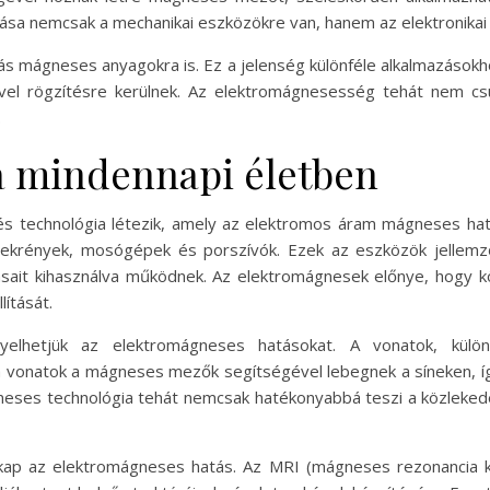
sa nemcsak a mechanikai eszközökre van, hanem az elektronikai
 mágneses anyagokra is. Ez a jelenség különféle alkalmazásokho
el rögzítésre kerülnek. Az elektromágnesesség tehát nem c
.
a mindennapi életben
s technológia létezik, amely az elektromos áram mágneses hatá
őszekrények, mosógépek és porszívók. Ezek az eszközök jellem
it kihasználva működnek. Az elektromágnesek előnye, hogy kö
ítását.
yelhetjük az elektromágneses hatásokat. A vonatok, kü
vonatok a mágneses mezők segítségével lebegnek a síneken, így
neses technológia tehát nemcsak hatékonyabbá teszi a közleke
kap az elektromágneses hatás. Az MRI (mágneses rezonancia 