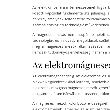
Az elektromos áram természeténél fogva kü
közötti kapcsolat fundamentalista jelenség,
generál, amelynek felfedezése forradalmasít
számos eszköz és technológia működésének sz
A mágneses hatás nem csupán elméleti sz
technológiák és innovatív megoldások szület
meg a mágneses mezők alkalmazásában, ame
nemcsak tudományos érdekesség, hanem a mod
Az elektromágneses
Az elektromágnesesség az elektromos és m
Maxwell-egyenletek által leírható, amelyek 
elektronok mozgása mágneses mezőt generál. E
az ujjaink az áram irányába mutassanak, akko
A mágneses mezők különböző erősségűek és 
elektromágnesek, amelyek az áram segítsé