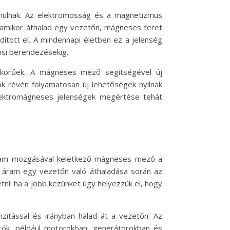
ánulnak. Az elektromosság és a magnetizmus
, amikor áthalad egy vezetőn, mágneses teret
ított el. A mindennapi életben ez a jelenség
osi berendezésekig.
skörűek. A mágneses mező segítségével új
ok révén folyamatosan új lehetőségek nyílnak
lektromágneses jelenségek megértése tehát
áram mozgásával keletkező mágneses mező a
os áram egy vezetőn való áthaladása során az
ni: ha a jobb kezünket úgy helyezzük el, hogy
itással és irányban halad át a vezetőn. Az
ók, például motorokban, generátorokban és