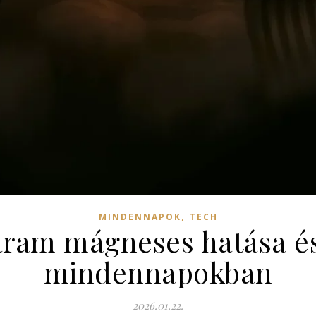
,
MINDENNAPOK
TECH
áram mágneses hatása és
mindennapokban
2026.01.22.