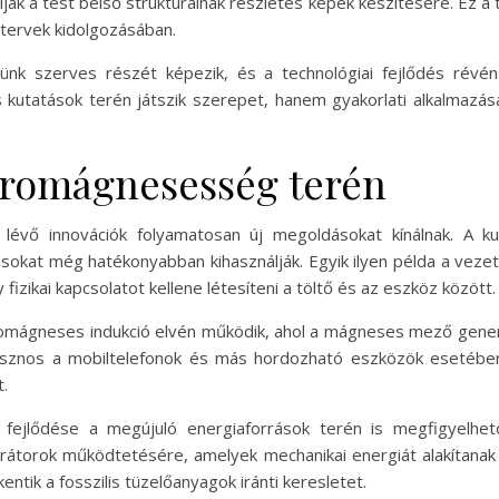
ák a test belső struktúráinak részletes képek készítésére. Ez a
 tervek kidolgozásában.
nk szerves részét képezik, és a technológiai fejlődés révén 
tatások terén játszik szerepet, hanem gyakorlati alkalmazásai
tromágnesesség terén
lévő innovációk folyamatosan új megoldásokat kínálnak. A ku
kat még hatékonyabban kihasználják. Egyik ilyen példa a vezeték
fizikai kapcsolatot kellene létesíteni a töltő és az eszköz között.
ektromágneses indukció elvén működik, ahol a mágneses mező gene
asznos a mobiltelefonok és más hordozható eszközök esetében,
.
fejlődése a megújuló energiaforrások terén is megfigyelhető
rátorok működtetésére, amelyek mechanikai energiát alakítanak
ntik a fosszilis tüzelőanyagok iránti keresletet.