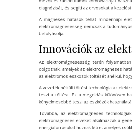
mezők és rádióhullámok kombinációját használj
diagnózisát, és segíti az orvosokat a kezelési
A mágneses hatások tehát mindennapi életü
elektromágnesesség nemcsak a tudományos ku
befolyásolja.
Innovációk az elek
Az elektromágnesesség terén folyamatban 
dolgoznak, amelyek az elektromágneses hatáso
az elektromos eszközök töltését anélkül, hogy 
A vezeték nélküli töltési technológia az el
teszi a töltést. Ez a megoldás különösen h
kényelmesebbé teszi az eszközök használatát
Továbbá, az elektromágneses technológiák 
elektromágneses elveket alkalmazzák a gene
energiaforrásokat hoznak létre, amelyek csökke