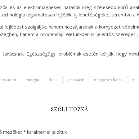
zők és az elektromágneses hatások még szélesebb körű alkal
 technológia folyamatosan fejlődik, új lehetőségeket teremtve a
i fejlődést szolgálják, hanem hozzájárulnak a környezet védel
egben, hanem a mindennapi életünkben is jelentős szerepet ját
i tanácsnak. Egészségügyi problémák esetén kérjük, hogy mind
mos áram
energia
fizika
innováció
mágneses hatás
min
SZÓLJ HOZZÁ
ző mezőket
*
karakterrel jelöltük