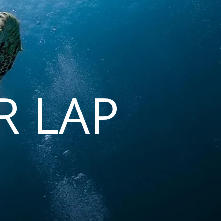
R LAP