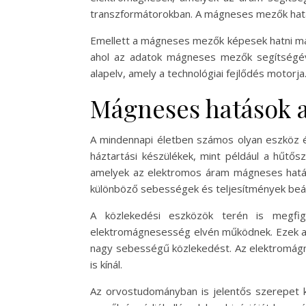
transzformátorokban. A mágneses mezők hatá
Emellett a mágneses mezők képesek hatni más
ahol az adatok mágneses mezők segítségév
alapelv, amely a technológiai fejlődés motorja
Mágneses hatások 
A mindennapi életben számos olyan eszköz é
háztartási készülékek, mint például a hűt
amelyek az elektromos áram mágneses hatása
különböző sebességek és teljesítmények beáll
A közlekedési eszközök terén is megfig
elektromágnesesség elvén működnek. Ezek a 
nagy sebességű közlekedést. Az elektromág
is kínál.
Az orvostudományban is jelentős szerepet 