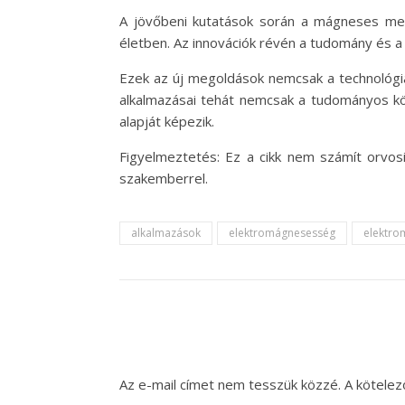
A jövőbeni kutatások során a mágneses me
életben. Az innovációk révén a tudomány és a
Ezek az új megoldások nemcsak a technológia
alkalmazásai tehát nemcsak a tudományos köz
alapját képezik.
Figyelmeztetés: Ez a cikk nem számít orvos
szakemberrel.
alkalmazások
elektromágnesesség
elektro
Az e-mail címet nem tesszük közzé.
A kötele