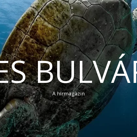
ES BULVÁ
A hírmagazin