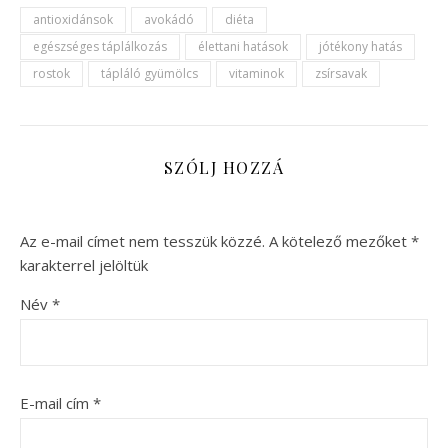
antioxidánsok
avokádó
diéta
egészséges táplálkozás
élettani hatások
jótékony hatás
rostok
tápláló gyümölcs
vitaminok
zsírsavak
SZÓLJ HOZZÁ
Az e-mail címet nem tesszük közzé.
A kötelező mezőket
*
karakterrel jelöltük
Név
*
E-mail cím
*