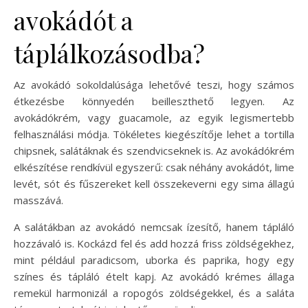
avokádót a
táplálkozásodba?
Az avokádó sokoldalúsága lehetővé teszi, hogy számos
étkezésbe könnyedén beilleszthető legyen. Az
avokádókrém, vagy guacamole, az egyik legismertebb
felhasználási módja. Tökéletes kiegészítője lehet a tortilla
chipsnek, salátáknak és szendvicseknek is. Az avokádókrém
elkészítése rendkívül egyszerű: csak néhány avokádót, lime
levét, sót és fűszereket kell összekeverni egy sima állagú
masszává.
A salátákban az avokádó nemcsak ízesítő, hanem tápláló
hozzávaló is. Kockázd fel és add hozzá friss zöldségekhez,
mint például paradicsom, uborka és paprika, hogy egy
színes és tápláló ételt kapj. Az avokádó krémes állaga
remekül harmonizál a ropogós zöldségekkel, és a saláta