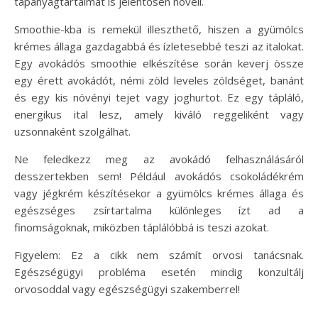
tápanyagtartalmát is jelentősen növeli.
Smoothie-kba is remekül illeszthető, hiszen a gyümölcs
krémes állaga gazdagabbá és ízletesebbé teszi az italokat.
Egy avokádós smoothie elkészítése során keverj össze
egy érett avokádót, némi zöld leveles zöldséget, banánt
és egy kis növényi tejet vagy joghurtot. Ez egy tápláló,
energikus ital lesz, amely kiváló reggeliként vagy
uzsonnaként szolgálhat.
Ne feledkezz meg az avokádó felhasználásáról
desszertekben sem! Például avokádós csokoládékrém
vagy jégkrém készítésekor a gyümölcs krémes állaga és
egészséges zsírtartalma különleges ízt ad a
finomságoknak, miközben táplálóbbá is teszi azokat.
Figyelem: Ez a cikk nem számít orvosi tanácsnak.
Egészségügyi probléma esetén mindig konzultálj
orvosoddal vagy egészségügyi szakemberrel!