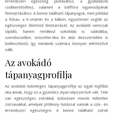
érrendszeri egészség javításához, a gyulladások
csökkentéséhez, valamint a bélflóra egyensúlyának
fenntartásához. A benne található tápanyagok, mint például
a folsav, a K-vitamin és a kálium, együttesen segítik az
egészséges életmód fenntartását. Az avokádó nemcsak
tápláló, hanem rendkívül sokoldalú is: salátákba,
szendvicsekbe, smoothie-kba és akár desszertekbe is
beilleszthető, így mindenki számára könnyen elérhetővé
válik.
Az avokádó
tápanyagprofilja
Az avokádó különleges tápanyagprofilja az egyik legfőbb
oka annak, hogy ez a gyümölcs olyan népszerűvé vált. Tele
van egészséges zsírokkal, különösen monok telítetlen
zsírsavakkal, amelyek jótékony hatással vannak a szív- és
érrendszeri egészségre. A benne található zsírok