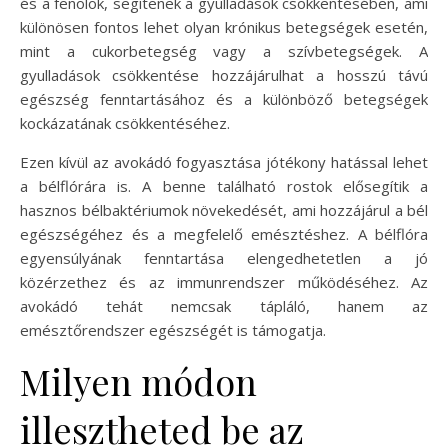
és a fenolok, segítenek a gyulladások csökkentésében, ami
különösen fontos lehet olyan krónikus betegségek esetén,
mint a cukorbetegség vagy a szívbetegségek. A
gyulladások csökkentése hozzájárulhat a hosszú távú
egészség fenntartásához és a különböző betegségek
kockázatának csökkentéséhez.
Ezen kívül az avokádó fogyasztása jótékony hatással lehet
a bélflórára is. A benne található rostok elősegítik a
hasznos bélbaktériumok növekedését, ami hozzájárul a bél
egészségéhez és a megfelelő emésztéshez. A bélflóra
egyensúlyának fenntartása elengedhetetlen a jó
közérzethez és az immunrendszer működéséhez. Az
avokádó tehát nemcsak tápláló, hanem az
emésztőrendszer egészségét is támogatja.
Milyen módon
illesztheted be az