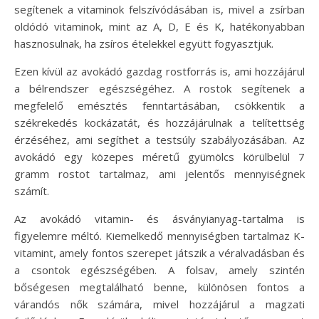
segítenek a vitaminok felszívódásában is, mivel a zsírban
oldódó vitaminok, mint az A, D, E és K, hatékonyabban
hasznosulnak, ha zsíros ételekkel együtt fogyasztjuk.
Ezen kívül az avokádó gazdag rostforrás is, ami hozzájárul
a bélrendszer egészségéhez. A rostok segítenek a
megfelelő emésztés fenntartásában, csökkentik a
székrekedés kockázatát, és hozzájárulnak a telítettség
érzéséhez, ami segíthet a testsúly szabályozásában. Az
avokádó egy közepes méretű gyümölcs körülbelül 7
gramm rostot tartalmaz, ami jelentős mennyiségnek
számít.
Az avokádó vitamin- és ásványianyag-tartalma is
figyelemre méltó. Kiemelkedő mennyiségben tartalmaz K-
vitamint, amely fontos szerepet játszik a véralvadásban és
a csontok egészségében. A folsav, amely szintén
bőségesen megtalálható benne, különösen fontos a
várandós nők számára, mivel hozzájárul a magzati