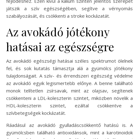
fejlődéshez. Ezen kívül a kálium szintén jelentős szerepet
játszik a szív egészségében, segítve a vérnyomás
szabályozását, és csökkenti a stroke kockázatát.
Az avokádó jótékony
hatásai az egészségre
Az avokádó egészségi hatásai széles spektrumot ölelnek
fel, és sok kutatás támasztja alá a gyümölcs jótékony
tulajdonságait. A szív- és érrendszeri egészség védelme
az avokádó egyik legismertebb előnye. A benne található
monok telítetlen zsírsavak, mint az olajsav, segítenek
csökkenteni a LDL-koleszterin szintet, miközben növelik a
HDL-koleszterin szintet, ezáltal csökkentve a
szívbetegségek kockázatát.
Ráadásul az avokádó gyulladáscsökkentő hatású is. A
gyümölcsben található antioxidánsok, mint a karotinoidok