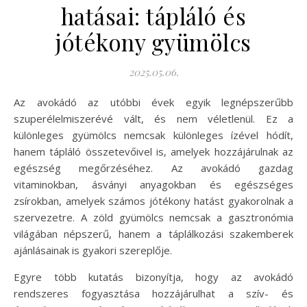
hatásai: tápláló és
jótékony gyümölcs
2025.05.06.
Az avokádó az utóbbi évek egyik legnépszerűbb
szuperélelmiszerévé vált, és nem véletlenül. Ez a
különleges gyümölcs nemcsak különleges ízével hódít,
hanem tápláló összetevőivel is, amelyek hozzájárulnak az
egészség megőrzéséhez. Az avokádó gazdag
vitaminokban, ásványi anyagokban és egészséges
zsírokban, amelyek számos jótékony hatást gyakorolnak a
szervezetre. A zöld gyümölcs nemcsak a gasztronómia
világában népszerű, hanem a táplálkozási szakemberek
ajánlásainak is gyakori szereplője.
Egyre több kutatás bizonyítja, hogy az avokádó
rendszeres fogyasztása hozzájárulhat a szív- és