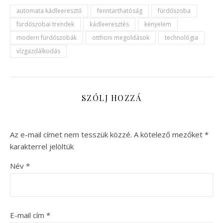
automata kádleeresztő
fenntarthatóság
fürdőszoba
fürdőszobai trendek
kádleeresztés
kényelem
modern fürdőszobák
otthoni megoldások
technológia
vízgazdálkodás
SZÓLJ HOZZÁ
Az e-mail címet nem tesszük közzé.
A kötelező mezőket
*
karakterrel jelöltük
Név
*
E-mail cím
*