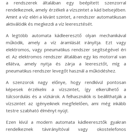
a rendszerek általában egy beépített szenzorral
rendelkeznek, amely érzékeli a vízszintet a kád belsejében.
Amint a víz eléri a kívánt szintet, a rendszer automatikusan
aktiválódik és megkezdi a víz leeresztését.
A legtöbb automata kádleeresztő olyan mechanikával
működik, amely a víz áramlását irányítja. Ezt vagy
elektromos, vagy pneumatikus rendszer segítségével éri
el. Az elektromos rendszer általában egy kis motorral van
ellátva, amely nyitja és zárja a leeresztőt, míg a
pneumatikus rendszer levegőt használ a működéshez.
A szenzorok nagy előnye, hogy rendkívül pontosan
képesek érzékelni a vízszintet, így elkerülhető a
túlcsordulás és a vízkárok. A felhasználók is beállíthatják a
vízszintet az igényeiknek megfelelően, ami még inkább
testre szabható élményt nyújt.
Ezen kívül a modern automata kádleeresztők gyakran
rendelkeznek távirányítóval vagy okostelefonos