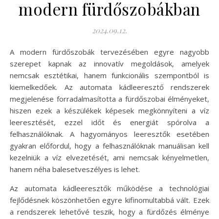
modern fürdőszobákban
2024.09.12.
A modern fürdőszobák tervezésében egyre nagyobb
szerepet kapnak az innovatív megoldások, amelyek
nemcsak esztétikai, hanem funkcionális szempontból is
kiemelkedőek. Az automata kádleeresztő rendszerek
megjelenése forradalmasította a fürdőszobai élményeket,
hiszen ezek a készülékek képesek megkönnyíteni a víz
leeresztését, ezzel időt és energiát spórolva a
felhasználóknak. A hagyományos leeresztők esetében
gyakran előfordul, hogy a felhasználóknak manuálisan kell
kezelniük a víz elvezetését, ami nemcsak kényelmetlen,
hanem néha balesetveszélyes is lehet.
Az automata kádleeresztők működése a technológiai
fejlődésnek köszönhetően egyre kifinomultabbá vált. Ezek
a rendszerek lehetővé teszik, hogy a fürdőzés élménye