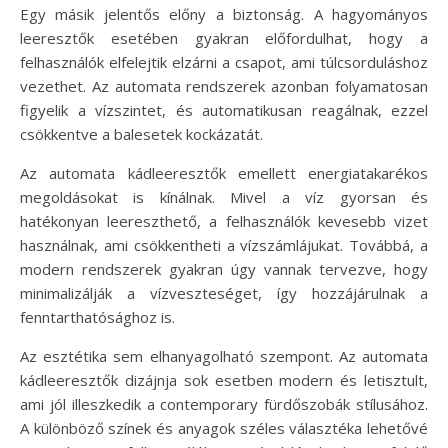
Egy másik jelentős előny a biztonság. A hagyományos
leeresztők esetében gyakran előfordulhat, hogy a
felhasználók elfelejtik elzárni a csapot, ami túlcsorduláshoz
vezethet. Az automata rendszerek azonban folyamatosan
figyelik a vízszintet, és automatikusan reagálnak, ezzel
csökkentve a balesetek kockázatát.
Az automata kádleeresztők emellett energiatakarékos
megoldásokat is kínálnak. Mivel a víz gyorsan és
hatékonyan leereszthető, a felhasználók kevesebb vizet
használnak, ami csökkentheti a vízszámlájukat. Továbbá, a
modern rendszerek gyakran úgy vannak tervezve, hogy
minimalizálják a vízveszteséget, így hozzájárulnak a
fenntarthatósághoz is.
Az esztétika sem elhanyagolható szempont. Az automata
kádleeresztők dizájnja sok esetben modern és letisztult,
ami jól illeszkedik a contemporary fürdőszobák stílusához.
A különböző színek és anyagok széles választéka lehetővé