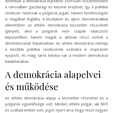
Athénban a demokrácia fejlődése szorosan összefonódott
a városállam gazdasági és katonai erejével, így a politikai
rendszer nemcsak a polgárok jogait, hanem kötelességeit
is magában foglalta. A középkori és újkori demokráciákkal
ellentétben az athéni demokrácia közvetlen részvételt
igényelt, ahol a polgárok nem csupán választott
képviselőket, hanem maguk is aktívan részt vettek a
döntéshozatali folyamatban. Az athéni demokrácia mintája
a későbbi politikai rendszerek számára is inspirációt
nyújtott, és máig tartó hatása van a modern demokrácia
kialakításában.
A demokrácia alapelvei
és működése
Az athéni demokrácia alapja a közvetlen részvétel és a
polgárok egyenlősége volt. Minden athéni polgár, aki férfi
és szabad ember volt, jogot nyert arra, hogy részt vegyen