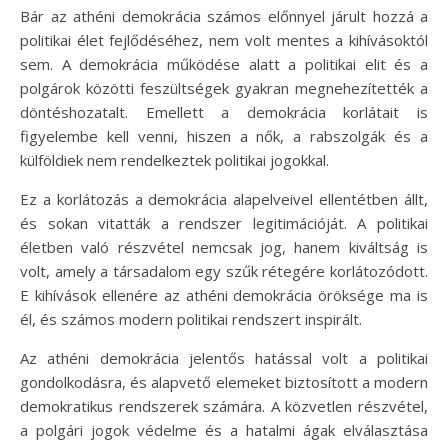
Bár az athéni demokrácia számos előnnyel járult hozzá a
politikai élet fejlődéséhez, nem volt mentes a kihívásoktól
sem. A demokrácia működése alatt a politikai elit és a
polgárok közötti feszültségek gyakran megnehezítették a
döntéshozatalt. Emellett a demokrácia korlátait is
figyelembe kell venni, hiszen a nők, a rabszolgák és a
külföldiek nem rendelkeztek politikai jogokkal.
Ez a korlátozás a demokrácia alapelveivel ellentétben állt,
és sokan vitatták a rendszer legitimációját. A politikai
életben való részvétel nemcsak jog, hanem kiváltság is
volt, amely a társadalom egy szűk rétegére korlátozódott.
E kihívások ellenére az athéni demokrácia öröksége ma is
él, és számos modern politikai rendszert inspirált.
Az athéni demokrácia jelentős hatással volt a politikai
gondolkodásra, és alapvető elemeket biztosított a modern
demokratikus rendszerek számára. A közvetlen részvétel,
a polgári jogok védelme és a hatalmi ágak elválasztása