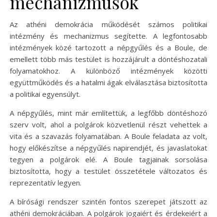
mechanizmusok
Az athéni demokrácia működését számos politikai
intézmény és mechanizmus segítette. A legfontosabb
intézmények közé tartozott a népgyűlés és a Boule, de
emellett több más testület is hozzájárult a döntéshozatali
folyamatokhoz. A különböző intézmények közötti
együttműködés és a hatalmi ágak elválasztása biztosította
a politikai egyensúlyt.
A népgyűlés, mint már említettük, a legfőbb döntéshozó
szerv volt, ahol a polgárok közvetlenül részt vehettek a
vita és a szavazás folyamatában. A Boule feladata az volt,
hogy előkészítse a népgyűlés napirendjét, és javaslatokat
tegyen a polgárok elé. A Boule tagjainak sorsolása
biztosította, hogy a testület összetétele változatos és
reprezentatív legyen.
A bírósági rendszer szintén fontos szerepet játszott az
athéni demokráciában. A polgárok jogaiért és érdekeiért a