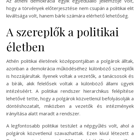
Az athéni demokrácia egyik egyedülálló jellemzője volt,
hogy a törvények előterjesztése nem csupán a politikai elit
kiváltsága volt, hanem bárki számára elérhető lehetőség.
A szereplők a politikai
életben
Athén politikai életének középpontjában a polgárok álltak,
azonban a demokrácia működéséhez különböző szereplők
is hozzájárultak. Ilyenek voltak a vezetők, a tanácsosok és
a bírák, akik felelősek voltak a különböző állami ügyek
intézéséért. A politikai rendszer hierarchikus felépítése
lehetővé tette, hogy a polgárok közvetlenül befolyásolják a
döntéshozatalt, miközben a vezetők és intézmények
irányítása alatt maradt a rendszer.
A legfontosabb politikai testület a népgyűlés volt, ahol a
polgárok közvetlenül szavazhattak. Ezen kívül létezett a