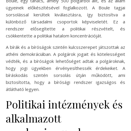
Boule, egy tanács, amely 500 polgárból állt, és az állam
ügyeinek előkészítésével foglalkozott. A Boule tagjai
sorsolással kerültek kiválasztásra, így biztosítva a
különböző társadalmi csoportok képviseletét. Ez a
rendszer elősegítette a politikai részvételt, és
csökkentette a politikai hatalom koncentrációját.
A bírák és a bíróságok szintén kulcsszerepet játszottak az
athéni demokráciában. A polgárok jogait és kötelességeit
védték, és a bíróságok lehetőséget adtak a polgároknak,
hogy jogi ügyekben érvényesíthessék érdekeiket. A
bíráskodás szintén sorsolás útján működött, ami
biztosította, hogy a bírósági rendszer igazságos és
átlátható legyen.
Politikai intézmények és
alkalmazott