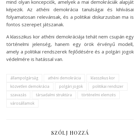
mind olyan koncepciók, amelyek a mai demokráciák alapját
képezik. Az athéni demokrácia tanulságai és kihívásai
folyamatosan relevánsak, és a politikai diskurzusban ma is
fontos szerepet játszanak.
A klasszikus kor athéni demokráciája tehát nem csupán egy
történelmi jelenség, hanem egy örök érvényű modell,
amely a politikai rendszerek fejlődésére és a polgári jogok
védelmére is hatással van.
állampolgárság
athéni demokrácia
klasszikus kor
közvetlen demokrácia
polgári jogok
politikai rendszer
szavazás
társadalmi struktúra
történelmi elemzés
városállamok
SZÓLJ HOZZÁ