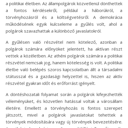
a politikai életben. Az állampolgárok közvetlenül dönthettek
a fontos kérdésekről, például a háborúkról, a
törvényhozásról és a költségvetésről. A demokrácia
működésének egyik kulcseleme a gyűlés volt, ahol a
polgárok szavazhattak a különböző javaslatokról.
A gyűlésen való részvétel nem kötelező, azonban a
polgárok számára előnyöket jelentett, ha aktívan részt
vettek a közéletben. Az athéni polgárok számára a politikai
részvétel nemcsak jog, hanem kötelesség is volt. A politikai
életbe való belépés szoros kapcsolatban állt a társadalmi
státusszal és a gazdasági helyzettel is, hiszen az aktív
részvétel gyakran időt és erőforrást igényelt.
A döntéshozatali folyamat során a polgárok kifejezhették
véleményüket, és közvetlen hatással voltak a városállam
életére. Emellett a törvényhozás is fontos szerepet
játszott, mivel a polgárok javaslatokat tehettek a
törvények módosítására vagy új törvények bevezetésére.