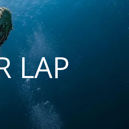
R LAP