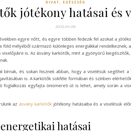
,
DIVAT
EGÉSZSÉG
tők jótékony hatásai és v
2025.10.09.
vekben egyre nőtt, és egyre többen fedezik fel azokat a jóté
 a föld mélyéből származó különleges energiákkal rendelkeznek, a
 viselőjükre is. Az ásvány karkötők, mint a gyönyörű kiegészítők,
nak.
l bírnak, és sokan hisznek abban, hogy a viselésük segíthet 
javításában is. A karkötők sokféle formában és színben elérhetők,
 foglalkozás egyfajta önismereti út is lehet, amely során a vise
rülünk az
ásvány karkötők
jótékony hatásaiba és a viselésük el
energetikai hatásai