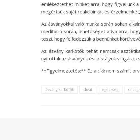
emlékeztethet minket arra, hogy figyeljünk a 
megértsük saját reakcióinkat és érzelmeinket
Az ásványokkal való munka során sokan alkalma
meditáció során, lehetőséget adva arra, hog
teszi, hogy felfedezzük a bennünket körülvev
Az ásvány karkötők tehát nemcsak esztétika
nyitottak az ásványok és kristályok világára
**Figyelmeztetés:** Ez a cikk nem számít or
ásvány karkötők
divat
egészség
energi