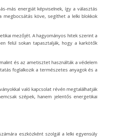
ás-más energiát képviselnek, így a választás
a megbocsátás köve, segíthet a lelki blokkok
getikai mezőjét. A hagyományos hitek szerint a
en felül sokan tapasztalják, hogy a karkötők
rmalint és az ametisztet használták a védelem
kutatás foglalkozik a természetes anyagok és a
sványokkal való kapcsolat révén megtalálhatják
nemcsak szépek, hanem jelentős energetikai
zámára eszközként szolgál a lelki egyensúly