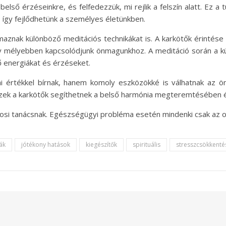
belső érzéseinkre, és felfedezzük, mi rejlik a felszín alatt. Ez 
, így fejlődhetünk a személyes életünkben.
znak különböző meditációs technikákat is. A karkötők érintése v
y mélyebben kapcsolódjunk önmagunkhoz. A meditáció során a kü
ő energiákat és érzéseket.
i értékkel bírnak, hanem komoly eszközökké is válhatnak az ön
, ezek a karkötők segíthetnek a belső harmónia megteremtésében 
vosi tanácsnak. Egészségügyi probléma esetén mindenki csak az 
ák
jótékony hatások
kiegészítők
spirituális
stresszcsökkenté