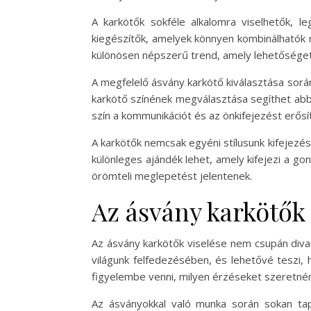
A karkötők sokféle alkalomra viselhetők, l
kiegészítők, amelyek könnyen kombinálhatók 
különösen népszerű trend, amely lehetőséget 
A megfelelő ásvány karkötő kiválasztása során
karkötő színének megválasztása segíthet abba
szín a kommunikációt és az önkifejezést erősít
A karkötők nemcsak egyéni stílusunk kifejezé
különleges ajándék lehet, amely kifejezi a g
örömteli meglepetést jelentenek.
Az ásvány karkötők
Az ásvány karkötők viselése nem csupán divat
világunk felfedezésében, és lehetővé teszi,
figyelembe venni, milyen érzéseket szeretnén
Az ásványokkal való munka során sokan tapa