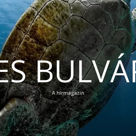
ES BULVÁ
A hírmagazin