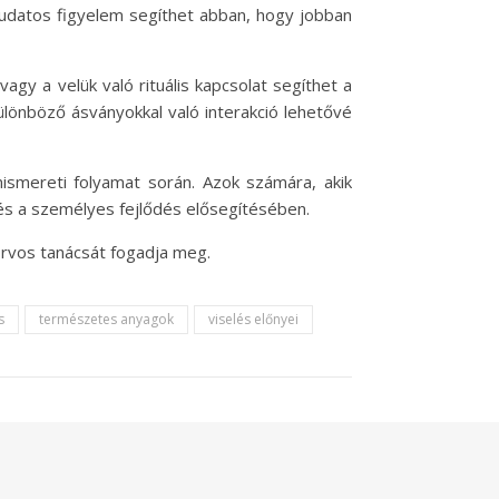
a tudatos figyelem segíthet abban, hogy jobban
agy a velük való rituális kapcsolat segíthet a
lönböző ásványokkal való interakció lehetővé
ismereti folyamat során. Azok számára, akik
és a személyes fejlődés elősegítésében.
orvos tanácsát fogadja meg.
s
természetes anyagok
viselés előnyei