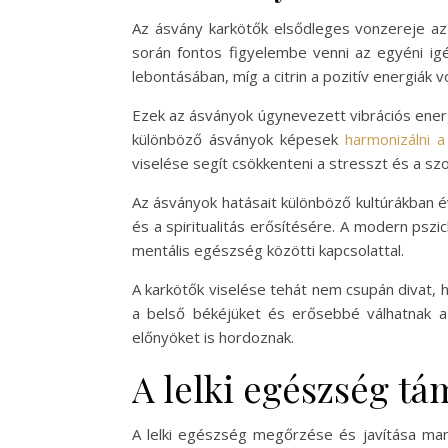
Az ásvány karkötők elsődleges vonzereje az 
során fontos figyelembe venni az egyéni igé
lebontásában, míg a citrin a pozitív energiák 
Ezek az ásványok úgynevezett vibrációs energi
különböző ásványok képesek
harmonizálni a
viselése segít csökkenteni a stresszt és a szo
Az ásványok hatásait különböző kultúrákban é
és a spiritualitás erősítésére. A modern pszi
mentális egészség közötti kapcsolattal.
A karkötők viselése tehát nem csupán divat, h
a belső békéjüket és erősebbé válhatnak a
előnyöket is hordoznak.
A lelki egészség t
A lelki egészség megőrzése és javítása man