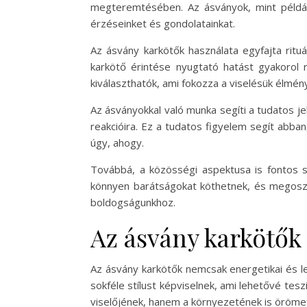
megteremtésében. Az ásványok, mint például
érzéseinket és gondolatainkat.
Az ásvány karkötők használata egyfajta ritu
karkötő érintése nyugtató hatást gyakorol 
kiválaszthatók, ami fokozza a viselésük élmé
Az ásványokkal való munka segíti a tudatos jel
reakcióira. Ez a tudatos figyelem segít abban
úgy, ahogy.
Továbbá, a közösségi aspektusa is fontos sz
könnyen barátságokat köthetnek, és megoszth
boldogságunkhoz.
Az ásvány karkötők 
Az ásvány karkötők nemcsak energetikai és lel
sokféle stílust képviselnek, ami lehetővé te
viselőjének, hanem a környezetének is öröme