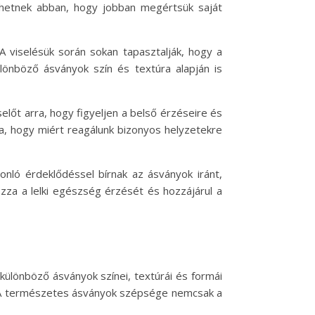
íthetnek abban, hogy jobban megértsük saját
A viselésük során sokan tapasztalják, hogy a
lönböző ásványok szín és textúra alapján is
selőt arra, hogy figyeljen a belső érzéseire és
rra, hogy miért reagálunk bizonyos helyzetekre
onló érdeklődéssel bírnak az ásványok iránt,
zza a lelki egészség érzését és hozzájárul a
 különböző ásványok színei, textúrái és formái
ot. A természetes ásványok szépsége nemcsak a