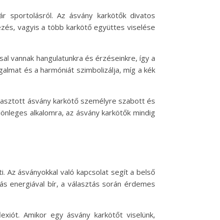
ár sportolásról. Az ásvány karkötők divatos
zés, vagyis a több karkötő együttes viselése
sal vannak hangulatunkra és érzéseinkre, így a
almat és a harmóniát szimbolizálja, míg a kék
álasztott ásvány karkötő személyre szabott és
lönleges alkalomra, az ásvány karkötők mindig
. Az ásványokkal való kapcsolat segít a belső
ás energiával bír, a választás során érdemes
exiót. Amikor egy ásvány karkötőt viselünk,