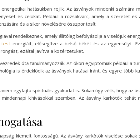
energetikai hatásukban rejlik. Az ásványok mindenki számára m
nyeket és célokat. Például a rózsakvarc, amely a szeretet és 
vonzására és a siker növelésére összpontosít.
ával rendelkeznek, amely állítólag befolyásolja a viselőjük ener
 test
energiáit, elősegítve a belső békét és az egyensúlyt. Ez
rongást, ezáltal javítva a közérzetüket.
vezredek óta tanulmányozzák. Az ókori egyiptomiak például a tu
chológia is érdeklődik az ásványok hatásai iránt, és egyre több 
anem egyfajta spirituális gyakorlat is. Sokan úgy vélik, hogy az á
 mindennapi kihívásokkal szemben. Az ásvány karkötők tehát 
ámogatása
apság kiemelt fontosságú. Az ásvány karkötők viselése sokak s