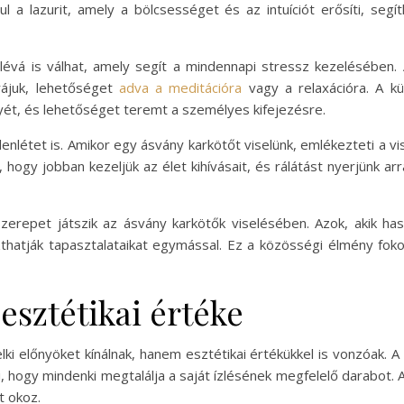
 a lazurit, amely a bölcsességet és az intuíciót erősíti, seg
álévá is válhat, amely segít a mindennapi stressz kezelésében. 
rájuk, lehetőséget
adva a meditációra
vagy a relaxációra. A kü
nyét, és lehetőséget teremt a személyes kifejezésre.
enlétet is. Amikor egy ásvány karkötőt viselünk, emlékezteti a vi
, hogy jobban kezeljük az élet kihívásait, és rálátást nyerjünk a
erepet játszik az ásvány karkötők viselésében. Azok, akik has
atják tapasztalataikat egymással. Ez a közösségi élmény foko
esztétikai értéke
ki előnyöket kínálnak, hanem esztétikai értékükkel is vonzóak. A
szi, hogy mindenki megtalálja a saját ízlésének megfelelő darab
t okoz.