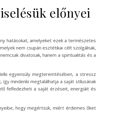
iselésük előnyei
kony hatásokat, amelyeket ezek a természetes
melyek nem csupán esztétikai célt szolgálnak,
 nemcsak divatosak, hanem a spiritualitás és a
a lelki egyensúly megteremtésében, a stressz
 így mindenki megtalálhatja a saját stílusának
lő felfedezheti a saját érzéseit, energiáit és
őnyeibe, hogy megértsük, miért érdemes őket