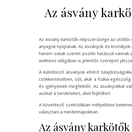
Az ásvány karkö
Az ásvány karkötők népszerűsége az utóbbi é
anyagok nyújtanak. Az ásványok és kristályok
hanem sokak szerint pozitív hatással vannak a
wellness világában is jelentős szerepet játsza
A különböző ásványok eltérő tulajdonságokka
csökkentésében, sőt, akár a fizikai egészség 
és igényeinek megfelelőt. Az ásványokkal való
azokat a területeket, ahol fejlődhet.
A következő szekciókban mélyebben beleme
választani a mindennapokban.
Az ásvány karkötők 