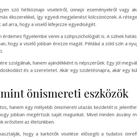
egyen szó hétköznapi viseletről, ünnepi eseményekről vagy ak
más ékszerekkel, így egyedi megjelenést kölcsönöznek. A rétege
ad arra, hogy a viselő kifejezze egyediségét.
 érdemes figyelembe venni a színpszichológiát is. A színek hatás
n, hogy a viselő jobban érezze magát. Például a zöld szín a nyug
i.
sére szolgálnak, hanem ajándékként is népszerűek. Egy jól megv
ondoskodást és a szeretetet. Akár egy születésnapra, akár egy kü
 mint önismereti eszközök
os, hanem egy mélyebb önismereti utazás kezdetét is jelentheti
 hogy jobban megértsük saját magunkat. Mivel minden ásvány m
k erősíteni az életünkben.
sztalják, hogy a karkötők viselése elősegíti a tudatos önrefl