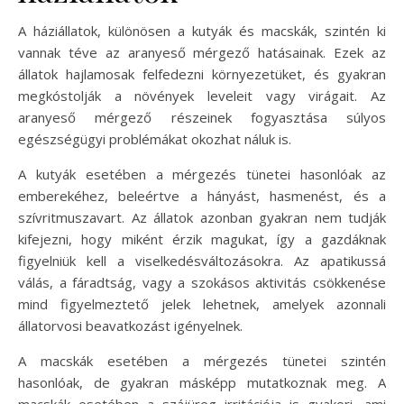
A háziállatok, különösen a kutyák és macskák, szintén ki
vannak téve az aranyeső mérgező hatásainak. Ezek az
állatok hajlamosak felfedezni környezetüket, és gyakran
megkóstolják a növények leveleit vagy virágait. Az
aranyeső mérgező részeinek fogyasztása súlyos
egészségügyi problémákat okozhat náluk is.
A kutyák esetében a mérgezés tünetei hasonlóak az
emberekéhez, beleértve a hányást, hasmenést, és a
szívritmuszavart. Az állatok azonban gyakran nem tudják
kifejezni, hogy miként érzik magukat, így a gazdáknak
figyelniük kell a viselkedésváltozásokra. Az apatikussá
válás, a fáradtság, vagy a szokásos aktivitás csökkenése
mind figyelmeztető jelek lehetnek, amelyek azonnali
állatorvosi beavatkozást igényelnek.
A macskák esetében a mérgezés tünetei szintén
hasonlóak, de gyakran másképp mutatkoznak meg. A
macskák esetében a szájüreg irritációja is gyakori, ami