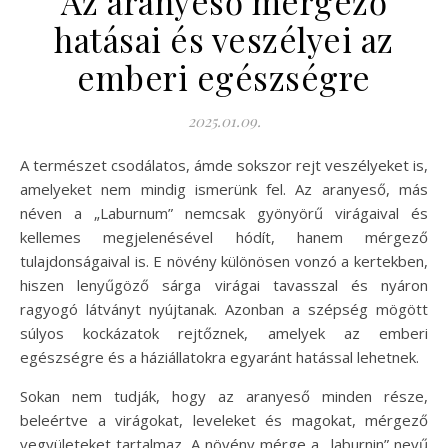
Az aranyeső mérgező
hatásai és veszélyei az
emberi egészségre
2025.01.09.
A természet csodálatos, ámde sokszor rejt veszélyeket is,
amelyeket nem mindig ismerünk fel. Az aranyeső, más
néven a „Laburnum” nemcsak gyönyörű virágaival és
kellemes megjelenésével hódít, hanem mérgező
tulajdonságaival is. E növény különösen vonzó a kertekben,
hiszen lenyűgöző sárga virágai tavasszal és nyáron
ragyogó látványt nyújtanak. Azonban a szépség mögött
súlyos kockázatok rejtőznek, amelyek az emberi
egészségre és a háziállatokra egyaránt hatással lehetnek.
Sokan nem tudják, hogy az aranyeső minden része,
beleértve a virágokat, leveleket és magokat, mérgező
vegyületeket tartalmaz. A növény mérge a „laburnin” nevű