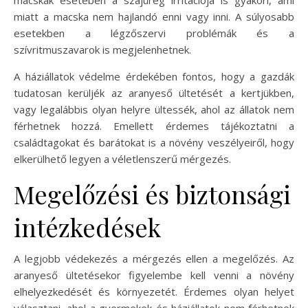
miatt a macska nem hajlandó enni vagy inni. A súlyosabb
esetekben a légzőszervi problémák és a
szívritmuszavarok is megjelenhetnek.
A háziállatok védelme érdekében fontos, hogy a gazdák
tudatosan kerüljék az aranyeső ültetését a kertjükben,
vagy legalábbis olyan helyre ültessék, ahol az állatok nem
férhetnek hozzá. Emellett érdemes tájékoztatni a
családtagokat és barátokat is a növény veszélyeiről, hogy
elkerülhető legyen a véletlenszerű mérgezés.
Megelőzési és biztonsági
intézkedések
A legjobb védekezés a mérgezés ellen a megelőzés. Az
aranyeső ültetésekor figyelembe kell venni a növény
elhelyezkedését és környezetét. Érdemes olyan helyet
választani, ahol a gyermekek és háziállatok nem férhetnek