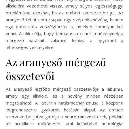
alkaloidra vezethető vissza, amely súlyos egészségügyi
problémákat okozhat, ha az emberi szervezetbe jut. Az
aranyeső tehát nem csupán egy szép dísznövény, hanem
egy potenciális veszélyforrás is, amelyet komolyan kell
venni. A cikk célja, hogy bemutassa ennek a növénynek a
mérgező hatásait, valamint felhívja a figyelmet a
lehetséges veszélyekre.
Az aranyeső mérgező
összetevői
Az aranyeső legfőbb mérgező összetevője a laburnin,
amely egy alkaloid, és a növény minden részében
megtalálható. A laburnin hatásmechanizmusa a központi
idegrendszerre gyakorolt hatásán alapul. Az emberi
szervezetbe jutva gátolja a neurotranszmitterek, például
az acetilkolin működését, ami különböző neurológiai