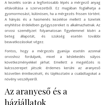
A kezelés során a legfontosabb lépés a mérgező anyag
eltávolítása a szervezetből. Ez magában foglalhatja a
gyomormosást, különösen, ha a mérgezés frissen történt.
A hányás és a hasmenés kezelése mellett a tünetek
enyhítése érdekében gyógyszereket is alkalmazhatnak. Az
orvosi személyzet folyamatosan figyelemmel kíséri a
beteg állapotát, és szükség esetén további
beavatkozásokat végez.
Fontos, hogy a mérgezés gyanúja esetén azonnal
orvoshoz forduljunk, mivel a késlekedés súlyos
következményekkel járhat. Emellett a megelőzés is
kulcsszerepet játszik: érdemes kerülni az aranyeső
közvetlen érintkezését, és tájékoztatni a családtagokat a
növény veszélyeiről.
Az aranyeső és a
háziállatok