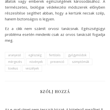
állatok vagy emberek egészségének károsodásához. A
természetes, biológiai védekezési módszerek előnyben
részesítése segíthet abban, hogy a kertünk necsak szép,
hanem biztonságos is legyen.
Ez a cikk nem számít orvosi tanácsnak. Egészségügyi
probléma esetén mindenki csak az orvos tanácsát fogadja
meg.
aranyeső
egészség
fertőzés
gyógymódok
mérgezés
növények
prevenció
szimptómák
toxikus
veszélyek
SZÓLJ HOZZÁ
Az e-mail címet nem tesszük közzé.
A kötelező mezőket
*