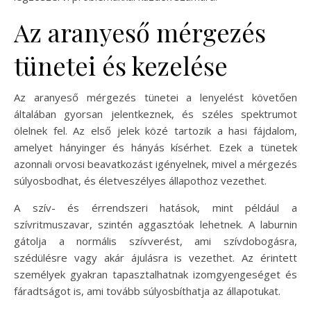
Az aranyeső mérgezés
tünetei és kezelése
Az aranyeső mérgezés tünetei a lenyelést követően
általában gyorsan jelentkeznek, és széles spektrumot
ölelnek fel. Az első jelek közé tartozik a hasi fájdalom,
amelyet hányinger és hányás kísérhet. Ezek a tünetek
azonnali orvosi beavatkozást igényelnek, mivel a mérgezés
súlyosbodhat, és életveszélyes állapothoz vezethet.
A szív- és érrendszeri hatások, mint például a
szívritmuszavar, szintén aggasztóak lehetnek. A laburnin
gátolja a normális szívverést, ami szívdobogásra,
szédülésre vagy akár ájulásra is vezethet. Az érintett
személyek gyakran tapasztalhatnak izomgyengeséget és
fáradtságot is, ami tovább súlyosbíthatja az állapotukat.