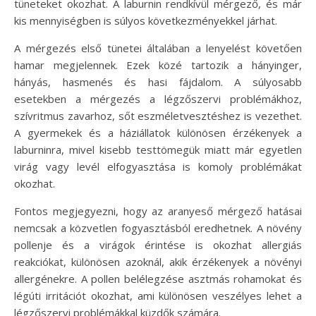
tüneteket okozhat. A laburnin rendkívül mérgező, és már
kis mennyiségben is súlyos következményekkel járhat.
A mérgezés első tünetei általában a lenyelést követően
hamar megjelennek. Ezek közé tartozik a hányinger,
hányás, hasmenés és hasi fájdalom. A súlyosabb
esetekben a mérgezés a légzőszervi problémákhoz,
szívritmus zavarhoz, sőt eszméletvesztéshez is vezethet.
A gyermekek és a háziállatok különösen érzékenyek a
laburninra, mivel kisebb testtömegük miatt már egyetlen
virág vagy levél elfogyasztása is komoly problémákat
okozhat.
Fontos megjegyezni, hogy az aranyeső mérgező hatásai
nemcsak a közvetlen fogyasztásból eredhetnek. A növény
pollenje és a virágok érintése is okozhat allergiás
reakciókat, különösen azoknál, akik érzékenyek a növényi
allergénekre. A pollen belélegzése asztmás rohamokat és
légúti irritációt okozhat, ami különösen veszélyes lehet a
légzőszervi problémákkal küzdők számára.