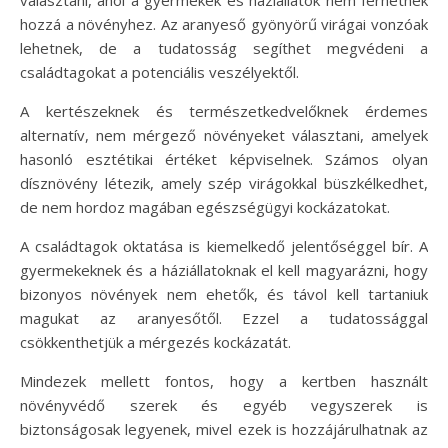
hozzá a növényhez. Az aranyeső gyönyörű virágai vonzóak
lehetnek, de a tudatosság segíthet megvédeni a
családtagokat a potenciális veszélyektől.
A kertészeknek és természetkedvelőknek érdemes
alternatív, nem mérgező növényeket választani, amelyek
hasonló esztétikai értéket képviselnek. Számos olyan
dísznövény létezik, amely szép virágokkal büszkélkedhet,
de nem hordoz magában egészségügyi kockázatokat.
A családtagok oktatása is kiemelkedő jelentőséggel bír. A
gyermekeknek és a háziállatoknak el kell magyarázni, hogy
bizonyos növények nem ehetők, és távol kell tartaniuk
magukat az aranyesőtől. Ezzel a tudatossággal
csökkenthetjük a mérgezés kockázatát.
Mindezek mellett fontos, hogy a kertben használt
növényvédő szerek és egyéb vegyszerek is
biztonságosak legyenek, mivel ezek is hozzájárulhatnak az